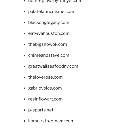
home-plow-by-meyer.com
palatelatincuisine.com
blackdoglegacy.com
eatvivahouston.com
thebigshowok.com
chimeandstave.com
greatwallseafoodny.com
theloverose.com
gabriovoice.com
resinflowart.com
p-sports.net
korsairstreetwear.com