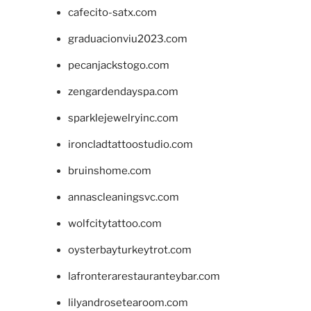
cafecito-satx.com
graduacionviu2023.com
pecanjackstogo.com
zengardendayspa.com
sparklejewelryinc.com
ironcladtattoostudio.com
bruinshome.com
annascleaningsvc.com
wolfcitytattoo.com
oysterbayturkeytrot.com
lafronterarestauranteybar.com
lilyandrosetearoom.com