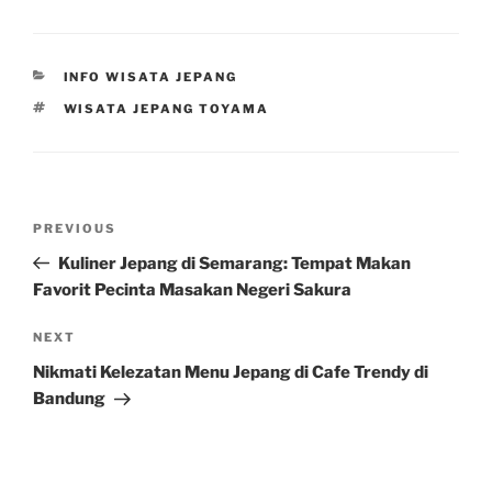
CATEGORIES
INFO WISATA JEPANG
TAGS
WISATA JEPANG TOYAMA
Post
Previous
PREVIOUS
navigation
Post
Kuliner Jepang di Semarang: Tempat Makan
Favorit Pecinta Masakan Negeri Sakura
Next
NEXT
Post
Nikmati Kelezatan Menu Jepang di Cafe Trendy di
Bandung