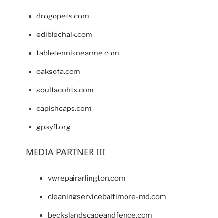
drogopets.com
ediblechalk.com
tabletennisnearme.com
oaksofa.com
soultacohtx.com
capishcaps.com
gpsyfl.org
MEDIA PARTNER III
vwrepairarlington.com
cleaningservicebaltimore-md.com
beckslandscapeandfence.com