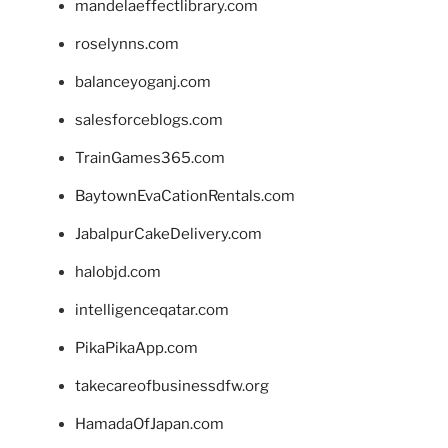
mandelaeffectlibrary.com
roselynns.com
balanceyoganj.com
salesforceblogs.com
TrainGames365.com
BaytownEvaCationRentals.com
JabalpurCakeDelivery.com
halobjd.com
intelligenceqatar.com
PikaPikaApp.com
takecareofbusinessdfw.org
HamadaOfJapan.com