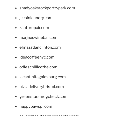
shadyoaksrockportrvpark.com
jccoinlaundry.com
kautorepair.com
marjaeswinebar.com
elmazatlanclinton.com
ideacoffeenyc.com
odieschillicothe.com
lacantinitagalesburg.com
pizzadeliverybristol.com
greenstarsmogcheck.com
happypawspl.com