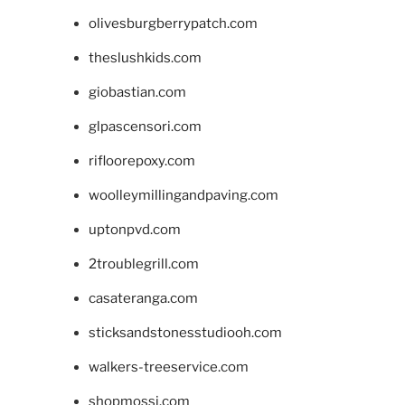
olivesburgberrypatch.com
theslushkids.com
giobastian.com
glpascensori.com
rifloorepoxy.com
woolleymillingandpaving.com
uptonpvd.com
2troublegrill.com
casateranga.com
sticksandstonesstudiooh.com
walkers-treeservice.com
shopmossi.com