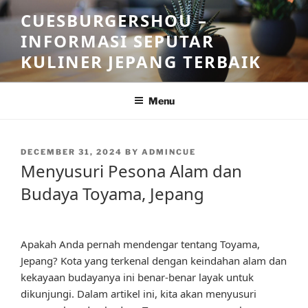
Skip
CUESBURGERSHOU –
to
INFORMASI SEPUTAR
content
KULINER JEPANG TERBAIK
Menu
POSTED
DECEMBER 31, 2024
BY
ADMINCUE
ON
Menyusuri Pesona Alam dan
Budaya Toyama, Jepang
Apakah Anda pernah mendengar tentang Toyama,
Jepang? Kota yang terkenal dengan keindahan alam dan
kekayaan budayanya ini benar-benar layak untuk
dikunjungi. Dalam artikel ini, kita akan menyusuri