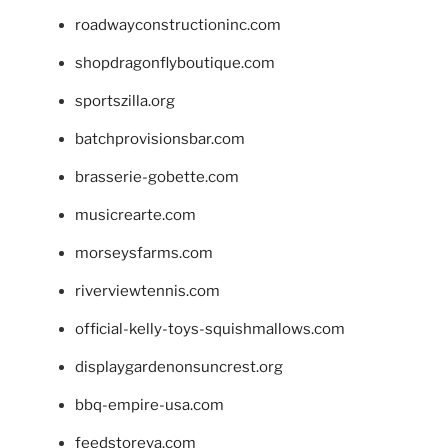
roadwayconstructioninc.com
shopdragonflyboutique.com
sportszilla.org
batchprovisionsbar.com
brasserie-gobette.com
musicrearte.com
morseysfarms.com
riverviewtennis.com
official-kelly-toys-squishmallows.com
displaygardenonsuncrest.org
bbq-empire-usa.com
feedstoreva.com