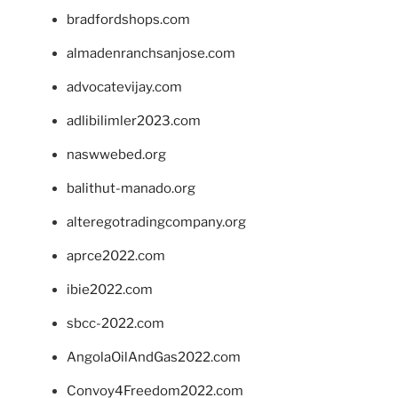
bradfordshops.com
almadenranchsanjose.com
advocatevijay.com
adlibilimler2023.com
naswwebed.org
balithut-manado.org
alteregotradingcompany.org
aprce2022.com
ibie2022.com
sbcc-2022.com
AngolaOilAndGas2022.com
Convoy4Freedom2022.com