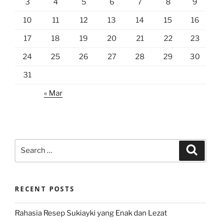
3
4
5
6
7
8
9
10
11
12
13
14
15
16
17
18
19
20
21
22
23
24
25
26
27
28
29
30
31
« Mar
Search
Search
for:
RECENT POSTS
Rahasia Resep Sukiayki yang Enak dan Lezat