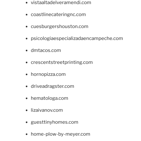
vistaaltadelveramendi.com
coastlinecateringnc.com
cuesburgershouston.com
psicologiaespecializadaencampeche.com
dmtacos.com
crescentstreetprinting.com
hornopizza.com
driveadragster.com
hematologa.com
lizaivanov.com
guesttinyhomes.com
home-plow-by-meyer.com