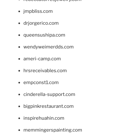
jmpbliss.com
drjorgerico.com
queensushipa.com
wendyweimerdds.com
ameri-camp.com
hrsreceivables.com
empconst1.com
cinderella-support.com
bigpinkrestaurant.com
inspirehuahin.com
memmingerspainting.com