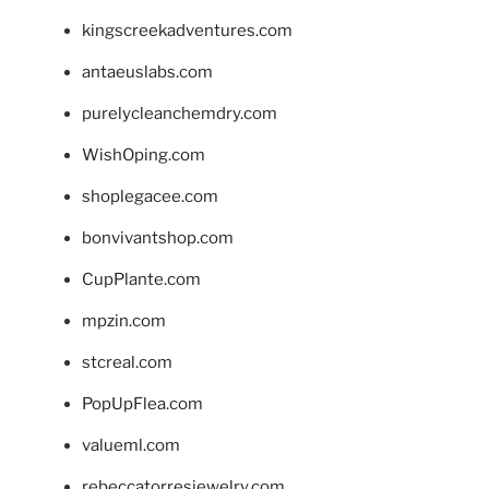
kingscreekadventures.com
antaeuslabs.com
purelycleanchemdry.com
WishOping.com
shoplegacee.com
bonvivantshop.com
CupPlante.com
mpzin.com
stcreal.com
PopUpFlea.com
valueml.com
rebeccatorresjewelry.com