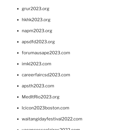
grur2023.org
hkhk2023.org
napm2023.org
apsdfd2023.org
forumausape2023.com
imkl2023.com
careerfaircsd2023.com
apsth2023.com
MedItRio2023.org
lcicon2023boston.com
waitangidayfestival2022.com