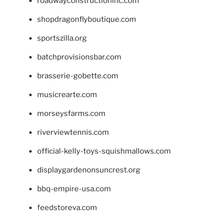
roadwayconstructioninc.com
shopdragonflyboutique.com
sportszilla.org
batchprovisionsbar.com
brasserie-gobette.com
musicrearte.com
morseysfarms.com
riverviewtennis.com
official-kelly-toys-squishmallows.com
displaygardenonsuncrest.org
bbq-empire-usa.com
feedstoreva.com