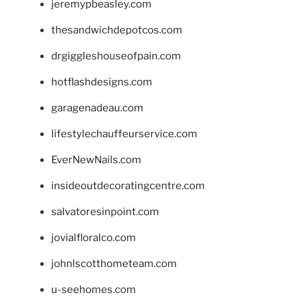
jeremypbeasley.com
thesandwichdepotcos.com
drgiggleshouseofpain.com
hotflashdesigns.com
garagenadeau.com
lifestylechauffeurservice.com
EverNewNails.com
insideoutdecoratingcentre.com
salvatoresinpoint.com
jovialfloralco.com
johnlscotthometeam.com
u-seehomes.com