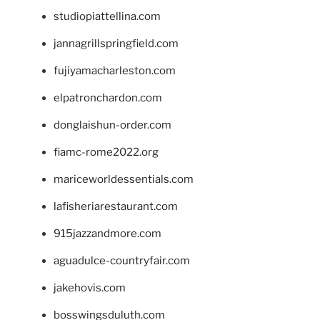
studiopiattellina.com
jannagrillspringfield.com
fujiyamacharleston.com
elpatronchardon.com
donglaishun-order.com
fiamc-rome2022.org
mariceworldessentials.com
lafisheriarestaurant.com
915jazzandmore.com
aguadulce-countryfair.com
jakehovis.com
bosswingsduluth.com