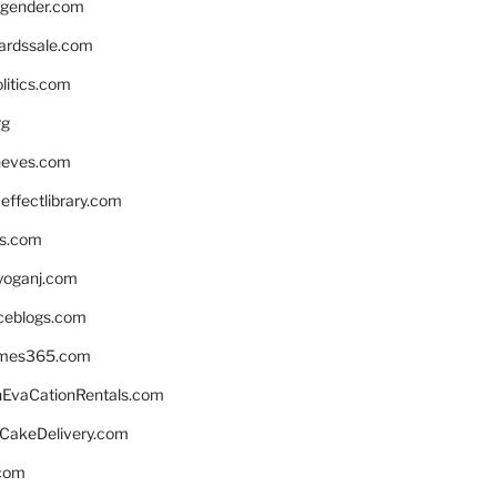
gender.com
ardssale.com
litics.com
rg
neves.com
ffectlibrary.com
ns.com
yoganj.com
rceblogs.com
ames365.com
EvaCationRentals.com
rCakeDelivery.com
.com