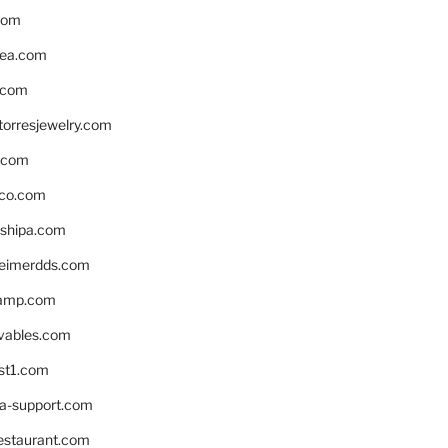
com
ea.com
.com
torresjewelry.com
s.com
ico.com
shipa.com
eimerdds.com
camp.com
ivables.com
st1.com
la-support.com
estaurant.com