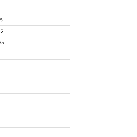
25
25
25