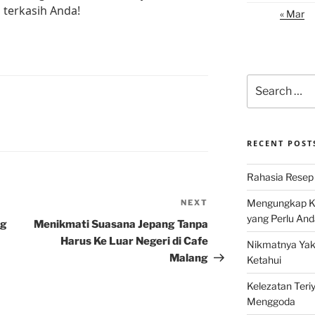
terkasih Anda!
« Mar
Search
for:
RECENT POST
Rahasia Resep 
Mengungkap Ke
NEXT
Next
yang Perlu And
Post
ng
Menikmati Suasana Jepang Tanpa
Harus Ke Luar Negeri di Cafe
Nikmatnya Yaki
Malang
Ketahui
Kelezatan Teri
Menggoda