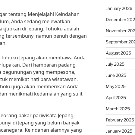
January 2026
ar tentang Menjelajahi Keindahan
December 20
belum, Anda sedang melewatkan
kjubkan di Jepang. Tohoku adalah
November 20
 yang tersembunyi namun penuh dengan
September 20
an.
August 2025
ta Tohoku Jepang akan membawa Anda
July 2025
erlupakan. Dari hamparan padang
gga pegunungan yang mempesona,
June 2025
tuk memikat hati para wisatawan.
ohoku juga akan memberikan Anda
May 2025
dan menikmati kedamaian yang sulit
April 2025
March 2025
seorang pakar pariwisata Jepang,
February 2025
bunyi di Jepang yang belum banyak
ncanegara. Keindahan alamnya yang
January 2025