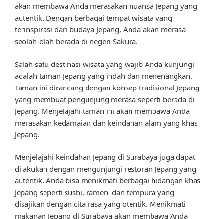
akan membawa Anda merasakan nuansa Jepang yang
autentik. Dengan berbagai tempat wisata yang
terinspirasi dari budaya Jepang, Anda akan merasa
seolah-olah berada di negeri Sakura.
Salah satu destinasi wisata yang wajib Anda kunjungi
adalah taman Jepang yang indah dan menenangkan.
Taman ini dirancang dengan konsep tradisional Jepang
yang membuat pengunjung merasa seperti berada di
Jepang. Menjelajahi taman ini akan membawa Anda
merasakan kedamaian dan keindahan alam yang khas
Jepang.
Menjelajahi keindahan Jepang di Surabaya juga dapat
dilakukan dengan mengunjungi restoran Jepang yang
autentik. Anda bisa menikmati berbagai hidangan khas
Jepang seperti sushi, ramen, dan tempura yang
disajikan dengan cita rasa yang otentik. Menikmati
makanan Jepang di Surabaya akan membawa Anda