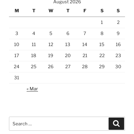
August 2026
M
T
W
T
F
S
S
1
2
3
4
5
6
7
8
9
10
11
12
13
14
15
16
17
18
19
20
21
22
23
24
25
26
27
28
29
30
31
« Mar
Search
Search
for: