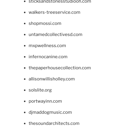
sticksandstonesstudiooh.com
walkers-treeservice.com
shopmossi.com
untamedcollectivesd.com
mxpwellness.com
infernocanine.com
thepaperhousecollection.com
allisonwillisholley.com
solslite.org
portwayinn.com
djmaddogmusic.com
thesoundarchitects.com