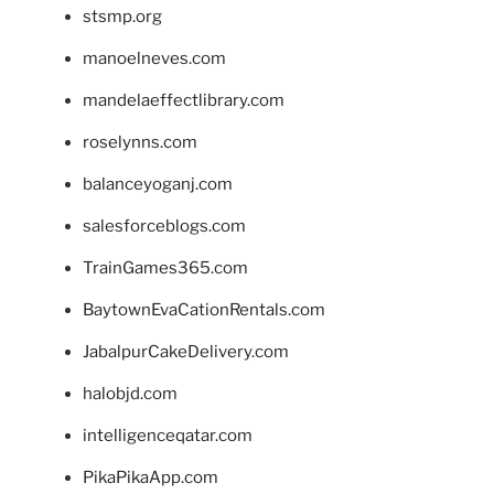
stsmp.org
manoelneves.com
mandelaeffectlibrary.com
roselynns.com
balanceyoganj.com
salesforceblogs.com
TrainGames365.com
BaytownEvaCationRentals.com
JabalpurCakeDelivery.com
halobjd.com
intelligenceqatar.com
PikaPikaApp.com