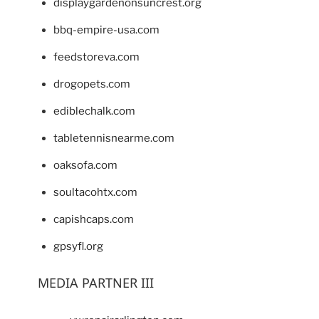
displaygardenonsuncrest.org
bbq-empire-usa.com
feedstoreva.com
drogopets.com
ediblechalk.com
tabletennisnearme.com
oaksofa.com
soultacohtx.com
capishcaps.com
gpsyfl.org
MEDIA PARTNER III