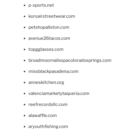
p-sports.net
korsairstreetwear.com
petshopallston.com
avenue26tacos.com
topgglasses.com
broadmoornailsspacoloradosprings.com
missblackpasadena.com
anneskitchen.org
valenciamarketytaqueria.com
reefrecordsllc.com
alawaffle.com
aryouthfishing.com