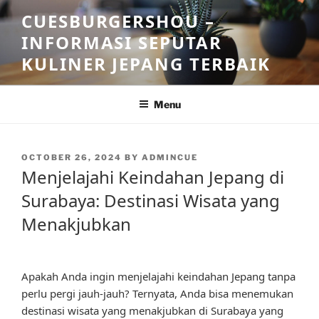
Skip
CUESBURGERSHOU –
to
INFORMASI SEPUTAR
content
KULINER JEPANG TERBAIK
Menu
POSTED
OCTOBER 26, 2024
BY
ADMINCUE
ON
Menjelajahi Keindahan Jepang di
Surabaya: Destinasi Wisata yang
Menakjubkan
Apakah Anda ingin menjelajahi keindahan Jepang tanpa
perlu pergi jauh-jauh? Ternyata, Anda bisa menemukan
destinasi wisata yang menakjubkan di Surabaya yang