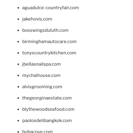
aguadulce-countryfair.com
jakehovis.com
bosswingsduluth.com
birminghamautocare.com
tonyscountrykitchen.com
jbellasnailspa.com
mychaihouse.com
alvisgrooming.com
thegeorginaestate.com
blythewoodseafood.com
paolosdelibangkok.com
bobacove.com