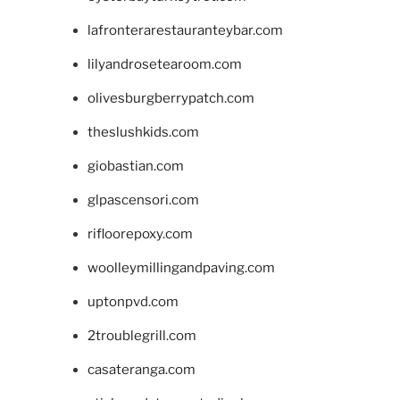
lafronterarestauranteybar.com
lilyandrosetearoom.com
olivesburgberrypatch.com
theslushkids.com
giobastian.com
glpascensori.com
rifloorepoxy.com
woolleymillingandpaving.com
uptonpvd.com
2troublegrill.com
casateranga.com