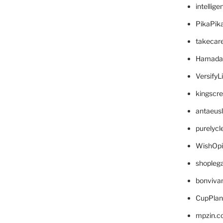
intellig
PikaPik
takecar
Hamada
VersifyL
kingscr
antaeus
purelyc
WishOp
shopleg
bonviva
CupPlan
mpzin.c