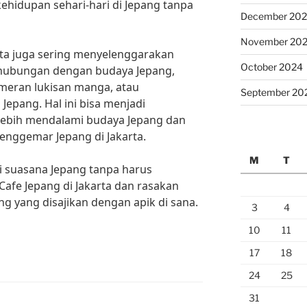
hidupan sehari-hari di Jepang tanpa
December 20
November 20
karta juga sering menyelenggarakan
October 2024
rhubungan dengan budaya Jepang,
meran lukisan manga, atau
September 20
Jepang. Hal ini bisa menjadi
lebih mendalami budaya Jepang dan
nggemar Jepang di Jakarta.
M
T
ti suasana Jepang tanpa harus
Cafe Jepang di Jakarta dan rasakan
ng yang disajikan dengan apik di sana.
3
4
10
11
17
18
24
25
31