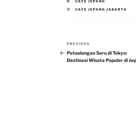
CATEGORIES
CAFE JEPANG
TAGS
CAFE JEPANG JAKARTA
Post
Previous
PREVIOUS
navigation
Post
Petualangan Seru di Tokyo:
Destinasi Wisata Populer di Je