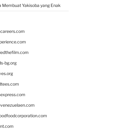
a Membuat Yakisoba yang Enak
hcareers.com
xperience.com
edthefilm.com
ds-bg.org
ves.org
tees.com
rsexpress.com
venezuelaen.com
oodfoodcorporation.com
nnt.com