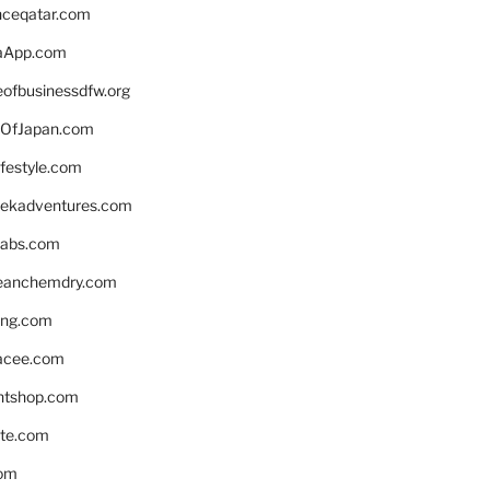
enceqatar.com
aApp.com
eofbusinessdfw.org
OfJapan.com
ifestyle.com
eekadventures.com
labs.com
leanchemdry.com
ing.com
acee.com
ntshop.com
te.com
om