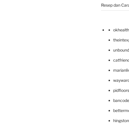
Resep dan Car
okhealt
theinte
unbound
catfrien
marianli
wayward
pidfloo
bancode
betterm
hingsto