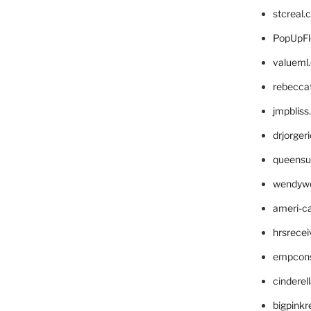
stcreal.
PopUpFl
valueml
rebecca
jmpblis
drjorger
queensu
wendyw
ameri-
hrsrece
empcon
cinderel
bigpinkr