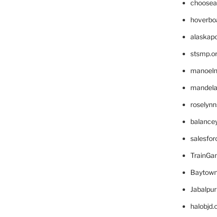
choosea
hoverbo
alaskapo
stsmp.o
manoel
mandelae
roselyn
balance
salesfo
TrainG
Baytown
Jabalpu
halobjd