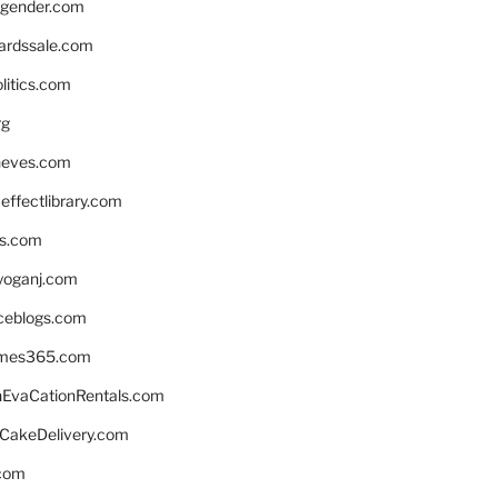
gender.com
ardssale.com
litics.com
rg
neves.com
ffectlibrary.com
ns.com
yoganj.com
rceblogs.com
ames365.com
EvaCationRentals.com
rCakeDelivery.com
.com