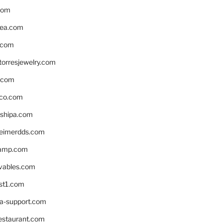
com
ea.com
.com
torresjewelry.com
s.com
ico.com
shipa.com
eimerdds.com
camp.com
ivables.com
st1.com
la-support.com
estaurant.com