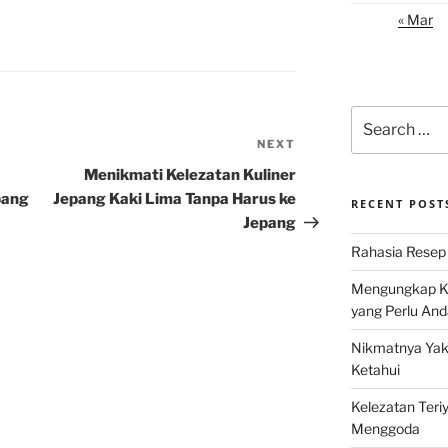
« Mar
Search
for:
NEXT
Next
Post
Menikmati Kelezatan Kuliner
pang
Jepang Kaki Lima Tanpa Harus ke
RECENT POST
Jepang
Rahasia Resep 
Mengungkap Ke
yang Perlu And
Nikmatnya Yaki
Ketahui
Kelezatan Teri
Menggoda