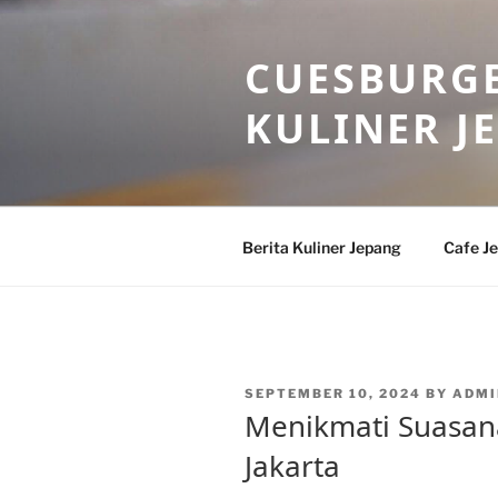
Skip
to
CUESBURGE
content
KULINER J
Berita Kuliner Jepang
Cafe J
POSTED
SEPTEMBER 10, 2024
BY
ADMI
ON
Menikmati Suasana
Jakarta