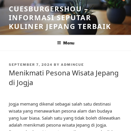
Skip
CUESBURGERSHOU –
to
INFORMASI SEPUTAR
content
KULINER JEPANG TERBAIK
Menu
POSTED
SEPTEMBER 7, 2024
BY
ADMINCUE
ON
Menikmati Pesona Wisata Jepang
di Jogja
Jogja memang dikenal sebagai salah satu destinasi
wisata yang menawarkan pesona alam dan budaya
yang luar biasa. Salah satu yang tidak boleh dilewatkan
adalah menikmati pesona wisata Jepang di Jogja.