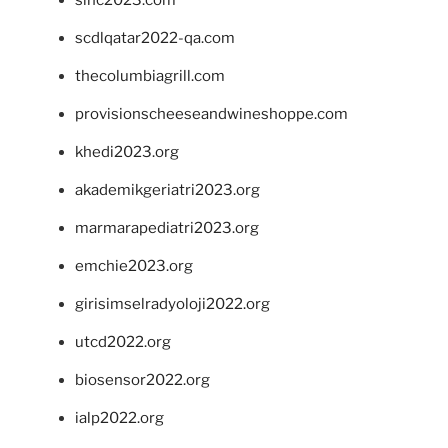
sinc2023.com
scdlqatar2022-qa.com
thecolumbiagrill.com
provisionscheeseandwineshoppe.com
khedi2023.org
akademikgeriatri2023.org
marmarapediatri2023.org
emchie2023.org
girisimselradyoloji2022.org
utcd2022.org
biosensor2022.org
ialp2022.org