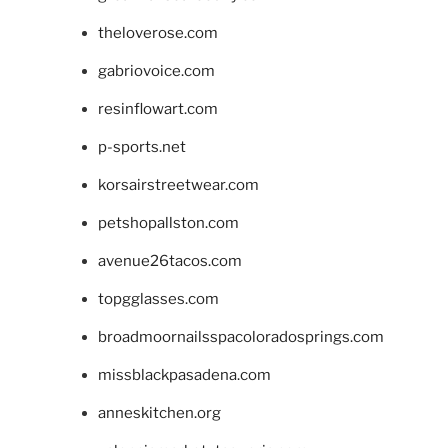
theloverose.com
gabriovoice.com
resinflowart.com
p-sports.net
korsairstreetwear.com
petshopallston.com
avenue26tacos.com
topgglasses.com
broadmoornailsspacoloradosprings.com
missblackpasadena.com
anneskitchen.org