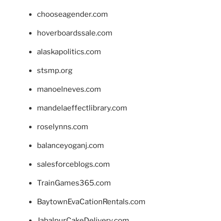
chooseagender.com
hoverboardssale.com
alaskapolitics.com
stsmp.org
manoelneves.com
mandelaeffectlibrary.com
roselynns.com
balanceyoganj.com
salesforceblogs.com
TrainGames365.com
BaytownEvaCationRentals.com
JabalpurCakeDelivery.com