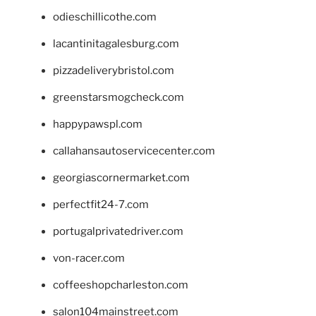
odieschillicothe.com
lacantinitagalesburg.com
pizzadeliverybristol.com
greenstarsmogcheck.com
happypawspl.com
callahansautoservicecenter.com
georgiascornermarket.com
perfectfit24-7.com
portugalprivatedriver.com
von-racer.com
coffeeshopcharleston.com
salon104mainstreet.com