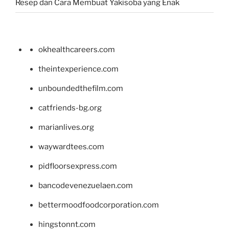
Resep dan Cara Membuat Yakisoba yang Enak
okhealthcareers.com
theintexperience.com
unboundedthefilm.com
catfriends-bg.org
marianlives.org
waywardtees.com
pidfloorsexpress.com
bancodevenezuelaen.com
bettermoodfoodcorporation.com
hingstonnt.com