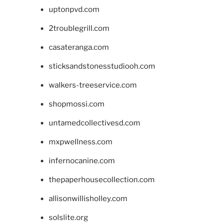
uptonpvd.com
2troublegrill.com
casateranga.com
sticksandstonesstudiooh.com
walkers-treeservice.com
shopmossi.com
untamedcollectivesd.com
mxpwellness.com
infernocanine.com
thepaperhousecollection.com
allisonwillisholley.com
solslite.org