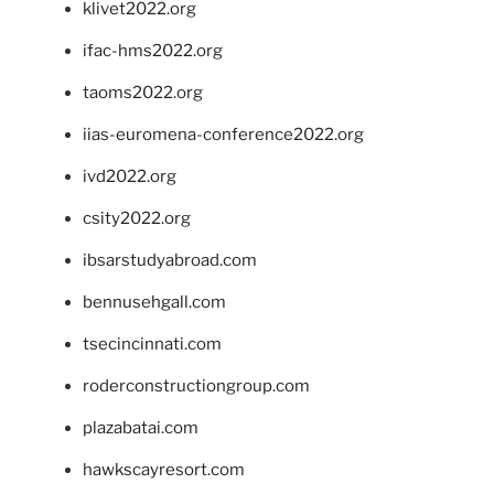
klivet2022.org
ifac-hms2022.org
taoms2022.org
iias-euromena-conference2022.org
ivd2022.org
csity2022.org
ibsarstudyabroad.com
bennusehgall.com
tsecincinnati.com
roderconstructiongroup.com
plazabatai.com
hawkscayresort.com