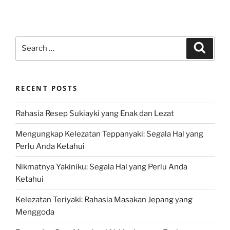
Search
Search
for:
RECENT POSTS
Rahasia Resep Sukiayki yang Enak dan Lezat
Mengungkap Kelezatan Teppanyaki: Segala Hal yang
Perlu Anda Ketahui
Nikmatnya Yakiniku: Segala Hal yang Perlu Anda
Ketahui
Kelezatan Teriyaki: Rahasia Masakan Jepang yang
Menggoda