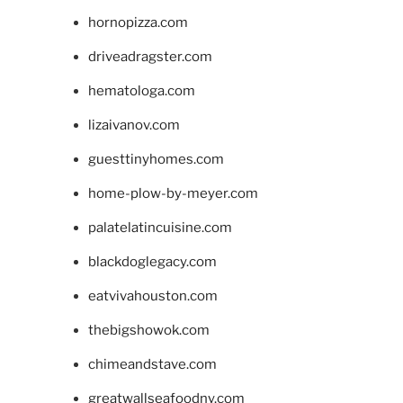
hornopizza.com
driveadragster.com
hematologa.com
lizaivanov.com
guesttinyhomes.com
home-plow-by-meyer.com
palatelatincuisine.com
blackdoglegacy.com
eatvivahouston.com
thebigshowok.com
chimeandstave.com
greatwallseafoodny.com