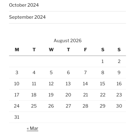
October 2024
September 2024
August 2026
M
T
W
T
F
S
S
1
2
3
4
5
6
7
8
9
10
11
12
13
14
15
16
17
18
19
20
21
22
23
24
25
26
27
28
29
30
31
« Mar