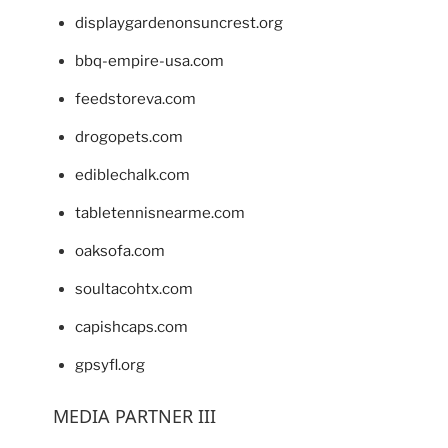
displaygardenonsuncrest.org
bbq-empire-usa.com
feedstoreva.com
drogopets.com
ediblechalk.com
tabletennisnearme.com
oaksofa.com
soultacohtx.com
capishcaps.com
gpsyfl.org
MEDIA PARTNER III