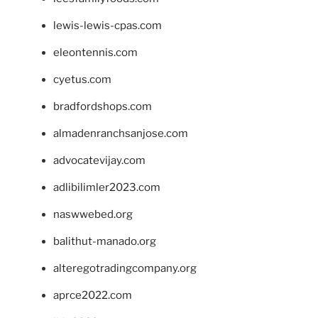
lewis-lewis-cpas.com
eleontennis.com
cyetus.com
bradfordshops.com
almadenranchsanjose.com
advocatevijay.com
adlibilimler2023.com
naswwebed.org
balithut-manado.org
alteregotradingcompany.org
aprce2022.com