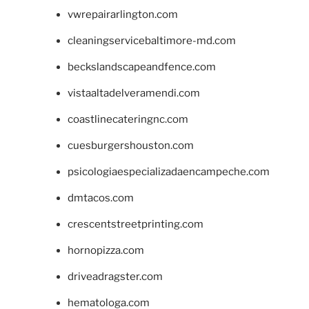
vwrepairarlington.com
cleaningservicebaltimore-md.com
beckslandscapeandfence.com
vistaaltadelveramendi.com
coastlinecateringnc.com
cuesburgershouston.com
psicologiaespecializadaencampeche.com
dmtacos.com
crescentstreetprinting.com
hornopizza.com
driveadragster.com
hematologa.com