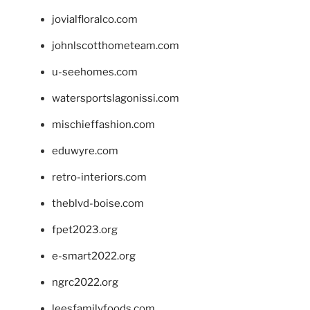
jovialfloralco.com
johnlscotthometeam.com
u-seehomes.com
watersportslagonissi.com
mischieffashion.com
eduwyre.com
retro-interiors.com
theblvd-boise.com
fpet2023.org
e-smart2022.org
ngrc2022.org
leesfamilyfoods.com