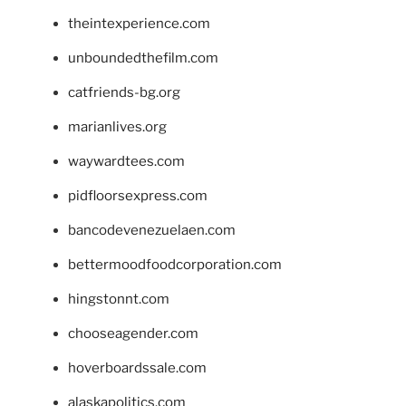
theintexperience.com
unboundedthefilm.com
catfriends-bg.org
marianlives.org
waywardtees.com
pidfloorsexpress.com
bancodevenezuelaen.com
bettermoodfoodcorporation.com
hingstonnt.com
chooseagender.com
hoverboardssale.com
alaskapolitics.com