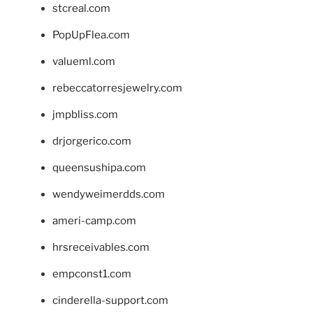
stcreal.com
PopUpFlea.com
valueml.com
rebeccatorresjewelry.com
jmpbliss.com
drjorgerico.com
queensushipa.com
wendyweimerdds.com
ameri-camp.com
hrsreceivables.com
empconst1.com
cinderella-support.com