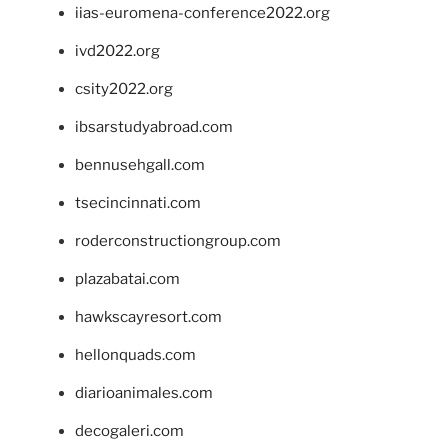
iias-euromena-conference2022.org
ivd2022.org
csity2022.org
ibsarstudyabroad.com
bennusehgall.com
tsecincinnati.com
roderconstructiongroup.com
plazabatai.com
hawkscayresort.com
hellonquads.com
diarioanimales.com
decogaleri.com