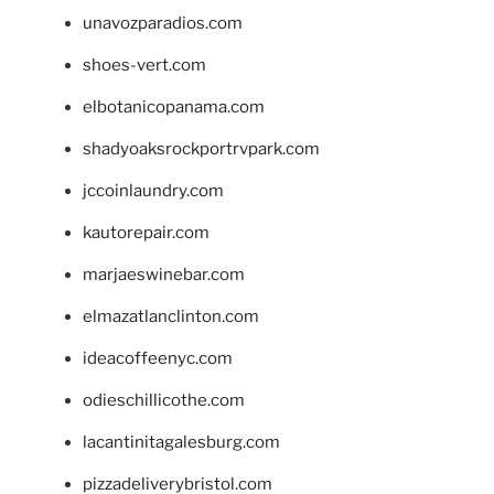
unavozparadios.com
shoes-vert.com
elbotanicopanama.com
shadyoaksrockportrvpark.com
jccoinlaundry.com
kautorepair.com
marjaeswinebar.com
elmazatlanclinton.com
ideacoffeenyc.com
odieschillicothe.com
lacantinitagalesburg.com
pizzadeliverybristol.com