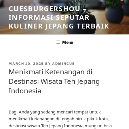
Skip
CUESBURGERSHOU –
to
INFORMASI SEPUTAR
content
KULINER JEPANG TERBAIK
Menu
POSTED
MARCH 10, 2025
BY
ADMINCUE
ON
Menikmati Ketenangan di
Destinasi Wisata Teh Jepang
Indonesia
Bagi Anda yang sedang mencari tempat untuk
menikmati ketenangan di tengah hiruk pikuk kota,
destinasi wisata Teh Jepang Indonesia mungkin bisa