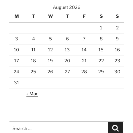
August 2026
M
T
W
T
F
S
S
1
2
3
4
5
6
7
8
9
10
11
12
13
14
15
16
17
18
19
20
21
22
23
24
25
26
27
28
29
30
31
« Mar
Search
Search
for: