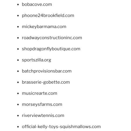
bobacove.com
phoone24brookfield.com
mickeybarmama.com
roadwayconstructioninc.com
shopdragonflyboutique.com
sportszilla.org
batchprovisionsbar.com
brasserie-gobette.com
musicrearte.com
morseysfarms.com
riverviewtennis.com
official-kelly-toys-squishmallows.com