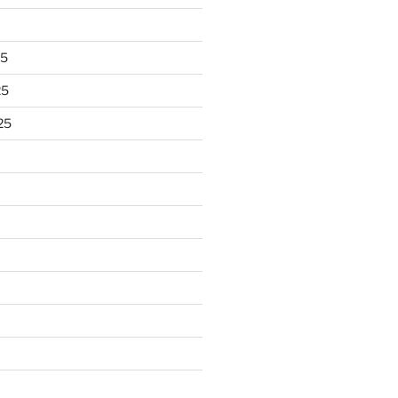
25
25
25