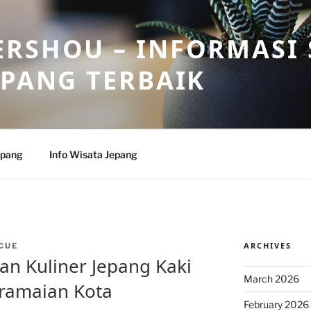
RSHOU – INFORMASI 
EPANG TERBAIK
epang
Info Wisata Jepang
ARCHIVES
CUE
an Kuliner Jepang Kaki
March 2026
eramaian Kota
February 2026