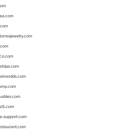
com
ea.com
.com
torresjewelry.com
s.com
ico.com
shipa.com
eimerdds.com
camp.com
ivables.com
st1.com
la-support.com
estaurant.com