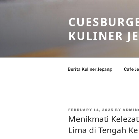
Skip
to
CUESBURGE
content
KULINER J
Berita Kuliner Jepang
Cafe J
POSTED
FEBRUARY 14, 2025
BY
ADMIN
ON
Menikmati Kelezat
Lima di Tengah K