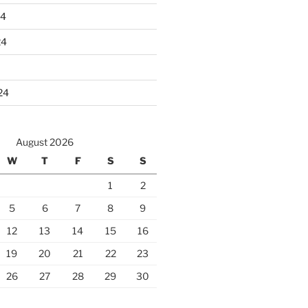
24
24
24
August 2026
W
T
F
S
S
1
2
5
6
7
8
9
12
13
14
15
16
19
20
21
22
23
26
27
28
29
30