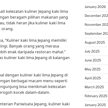
January 2026
ti kelezatan kuliner Jepang kaki lima
December 20
engan beragam pilihan makanan yang
u, tidak heran jika kuliner kaki lima
November 20
k orang.
September 20
, “Kuliner kaki lima Jepang memiliki
August 2025
ndingi. Banyak orang yang merasa
July 2025
ebih enak daripada restoran mahal.”
s kuliner kaki lima Jepang di kalangan
June 2025
May 2025
al dengan kuliner kaki lima Jepang di
April 2025
 Dengan berbagai macam menu seperti
pengunjung bisa menikmati kelezatan
March 2025
merogoh kocek dalam-dalam.
February 2025
terian Pariwisata Jepang, kuliner kaki
January 2025