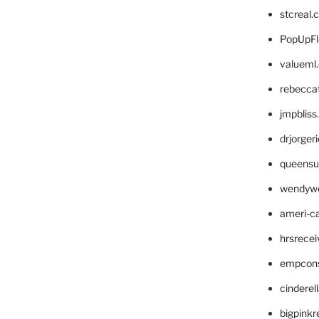
stcreal.
PopUpFl
valueml
rebecca
jmpblis
drjorger
queensu
wendyw
ameri-
hrsrece
empcon
cinderel
bigpinkr