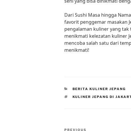
seni yang bisa dinikmati deng
Dari Sushi Masa hingga Nama
favorit penggemar masakan Je
pengalaman kuliner yang tak 
menikmati kelezatan kuliner J
mencoba salah satu dari tem
menikmati!
CATEGORIES
BERITA KULINER JEPANG
TAGS
KULINER JEPANG DI JAKAR
Post
Previous
PREVIOUS