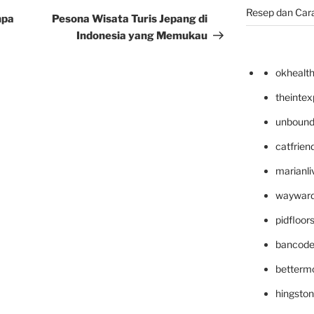
Resep dan Car
Post
npa
Pesona Wisata Turis Jepang di
Indonesia yang Memukau
okhealt
theinte
unbound
catfrien
marianli
wayward
pidfloo
bancode
betterm
hingsto