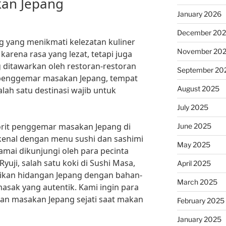
an Jepang
January 2026
December 20
ng yang menikmati kelezatan kuliner
November 20
 karena rasa yang lezat, tetapi juga
 ditawarkan oleh restoran-restoran
September 20
a penggemar masakan Jepang, tempat
August 2025
alah satu destinasi wajib untuk
July 2025
orit penggemar masakan Jepang di
June 2025
ikenal dengan menu sushi dan sashimi
May 2025
ramai dikunjungi oleh para pecinta
yuji, salah satu koki di Sushi Masa,
April 2025
jikan hidangan Jepang dengan bahan-
March 2025
asak yang autentik. Kami ingin para
an masakan Jepang sejati saat makan
February 2025
January 2025