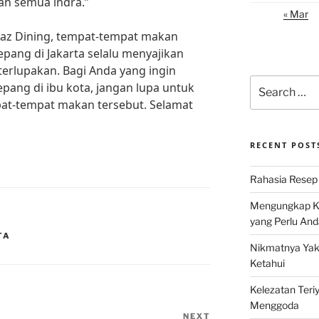
an semua indra.”
« Mar
az Dining, tempat-tempat makan
pang di Jakarta selalu menyajikan
terlupakan. Bagi Anda yang ingin
Search
epang di ibu kota, jangan lupa untuk
for:
pat-tempat makan tersebut. Selamat
RECENT POST
Rahasia Resep 
Mengungkap Ke
yang Perlu And
TA
Nikmatnya Yaki
Ketahui
Kelezatan Teri
Menggoda
NEXT
Next