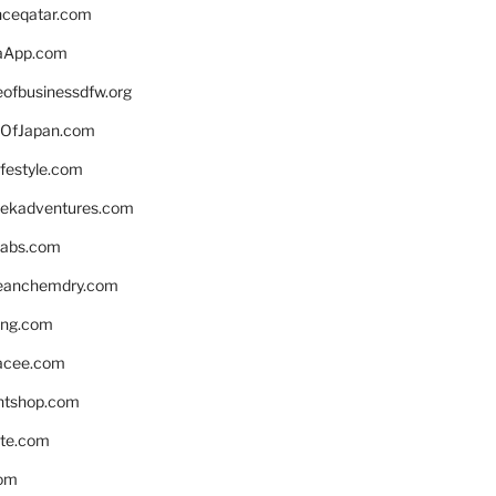
enceqatar.com
aApp.com
eofbusinessdfw.org
OfJapan.com
ifestyle.com
eekadventures.com
labs.com
leanchemdry.com
ing.com
acee.com
ntshop.com
te.com
om