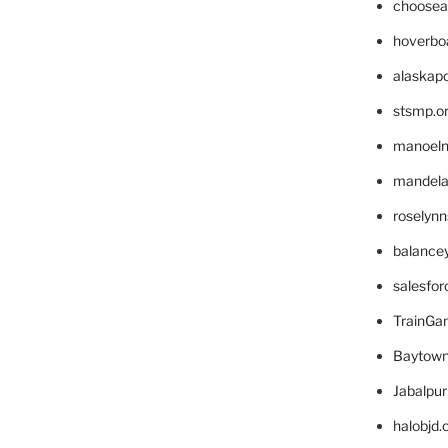
choosea
hoverbo
alaskapo
stsmp.o
manoel
mandelae
roselyn
balance
salesfo
TrainG
Baytown
Jabalpu
halobjd