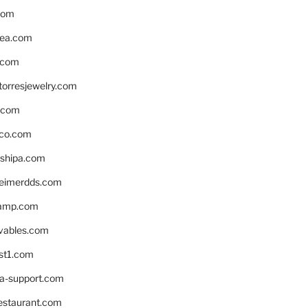
com
ea.com
.com
torresjewelry.com
s.com
ico.com
shipa.com
eimerdds.com
camp.com
ivables.com
st1.com
la-support.com
estaurant.com