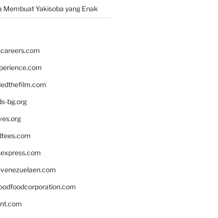
a Membuat Yakisoba yang Enak
hcareers.com
xperience.com
edthefilm.com
ds-bg.org
ves.org
tees.com
rsexpress.com
venezuelaen.com
oodfoodcorporation.com
nnt.com