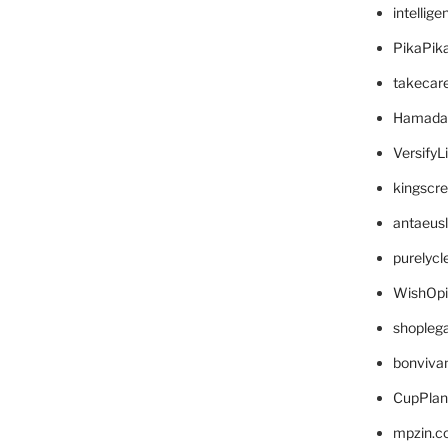
intellig
PikaPik
takecar
Hamada
VersifyL
kingscr
antaeus
purelyc
WishOp
shopleg
bonviva
CupPlan
mpzin.c