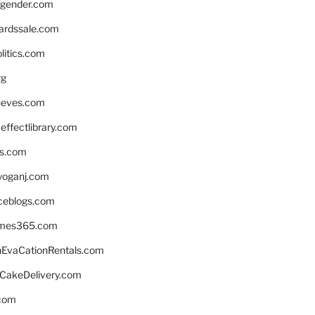
gender.com
ardssale.com
litics.com
rg
neves.com
ffectlibrary.com
ns.com
yoganj.com
rceblogs.com
ames365.com
EvaCationRentals.com
rCakeDelivery.com
.com