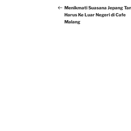
navigation
Post
Menikmati Suasana Jepang Ta
Harus Ke Luar Negeri di Cafe
Malang