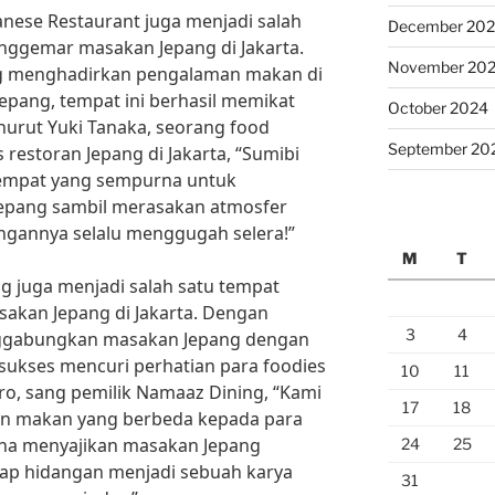
anese Restaurant juga menjadi salah
December 20
nggemar masakan Jepang di Jakarta.
November 20
g menghadirkan pengalaman makan di
epang, tempat ini berhasil memikat
October 2024
urut Yuki Tanaka, seorang food
September 20
restoran Jepang di Jakarta, “Sumibi
tempat yang sempurna untuk
Jepang sambil merasakan atmosfer
ngannya selalu menggugah selera!”
M
T
ng juga menjadi salah satu tempat
akan Jepang di Jakarta. Dengan
3
4
nggabungkan masakan Jepang dengan
sukses mencuri perhatian para foodies
10
11
iro, sang pemilik Namaaz Dining, “Kami
17
18
n makan yang berbeda kepada para
ha menyajikan masakan Jepang
24
25
tiap hidangan menjadi sebuah karya
31