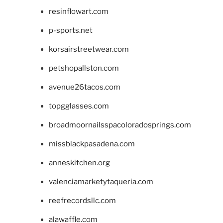
resinflowart.com
p-sports.net
korsairstreetwear.com
petshopallston.com
avenue26tacos.com
topgglasses.com
broadmoornailsspacoloradosprings.com
missblackpasadena.com
anneskitchen.org
valenciamarketytaqueria.com
reefrecordsllc.com
alawaffle.com