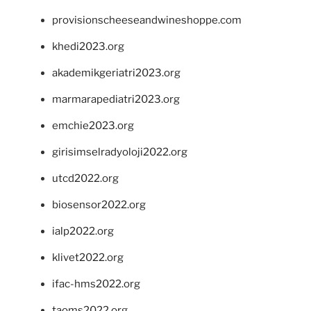
provisionscheeseandwineshoppe.com
khedi2023.org
akademikgeriatri2023.org
marmarapediatri2023.org
emchie2023.org
girisimselradyoloji2022.org
utcd2022.org
biosensor2022.org
ialp2022.org
klivet2022.org
ifac-hms2022.org
taoms2022.org