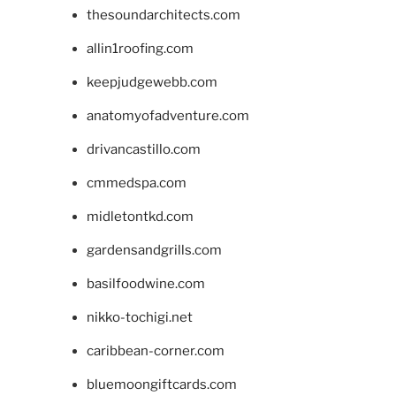
thesoundarchitects.com
allin1roofing.com
keepjudgewebb.com
anatomyofadventure.com
drivancastillo.com
cmmedspa.com
midletontkd.com
gardensandgrills.com
basilfoodwine.com
nikko-tochigi.net
caribbean-corner.com
bluemoongiftcards.com