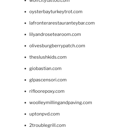
wolfcitytattoo.com
oysterbayturkeytrot.com
lafronterarestauranteybar.com
lilyandrosetearoom.com
olivesburgberrypatch.com
theslushkids.com
giobastian.com
glpascensori.com
rifloorepoxy.com
woolleymillingandpaving.com
uptonpvd.com
2troublegrill.com