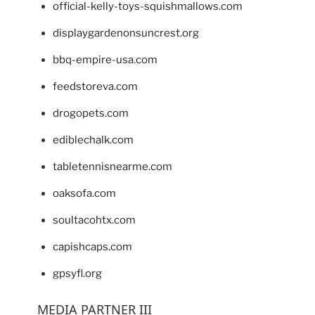
official-kelly-toys-squishmallows.com
displaygardenonsuncrest.org
bbq-empire-usa.com
feedstoreva.com
drogopets.com
ediblechalk.com
tabletennisnearme.com
oaksofa.com
soultacohtx.com
capishcaps.com
gpsyfl.org
MEDIA PARTNER III