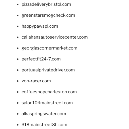
pizzadeliverybristol.com
greenstarsmogcheck.com
happypawspl.com
callahansautoservicecenter.com
georgiascornermarket.com
perfectfit24-7.com
portugalprivatedriver.com
von-racer.com
coffeeshopcharleston.com
salon104mainstreet.com
alkaspringswater.com
318mainstreet8h.com