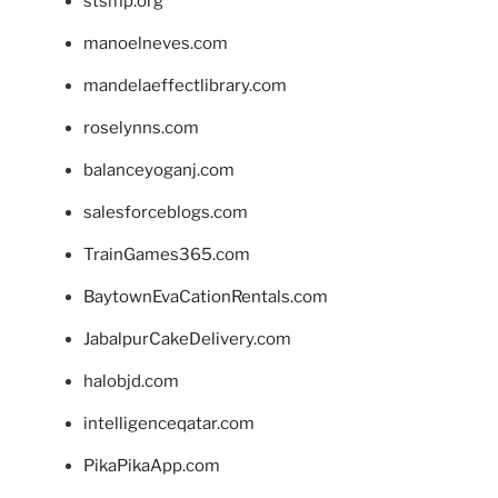
stsmp.org
manoelneves.com
mandelaeffectlibrary.com
roselynns.com
balanceyoganj.com
salesforceblogs.com
TrainGames365.com
BaytownEvaCationRentals.com
JabalpurCakeDelivery.com
halobjd.com
intelligenceqatar.com
PikaPikaApp.com