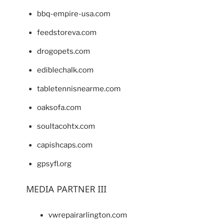
bbq-empire-usa.com
feedstoreva.com
drogopets.com
ediblechalk.com
tabletennisnearme.com
oaksofa.com
soultacohtx.com
capishcaps.com
gpsyfl.org
MEDIA PARTNER III
vwrepairarlington.com