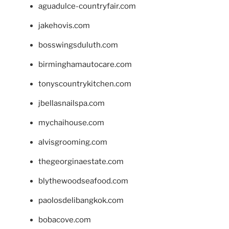
aguadulce-countryfair.com
jakehovis.com
bosswingsduluth.com
birminghamautocare.com
tonyscountrykitchen.com
jbellasnailspa.com
mychaihouse.com
alvisgrooming.com
thegeorginaestate.com
blythewoodseafood.com
paolosdelibangkok.com
bobacove.com