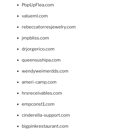
PopUpFlea.com
valueml.com
rebeccatorresjewelry.com
jmpbliss.com
drjorgerico.com
queensushipa.com
wendyweimerdds.com
ameri-camp.com
hrsreceivables.com
empconst1.com
cinderella-support.com
bigpinkrestaurant.com