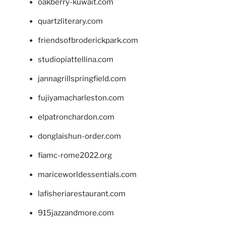
oakberry-kuwait.com
quartzliterary.com
friendsofbroderickpark.com
studiopiattellina.com
jannagrillspringfield.com
fujiyamacharleston.com
elpatronchardon.com
donglaishun-order.com
fiamc-rome2022.org
mariceworldessentials.com
lafisheriarestaurant.com
915jazzandmore.com