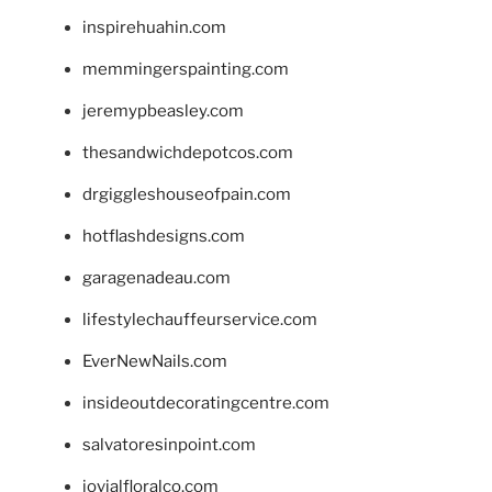
inspirehuahin.com
memmingerspainting.com
jeremypbeasley.com
thesandwichdepotcos.com
drgiggleshouseofpain.com
hotflashdesigns.com
garagenadeau.com
lifestylechauffeurservice.com
EverNewNails.com
insideoutdecoratingcentre.com
salvatoresinpoint.com
jovialfloralco.com