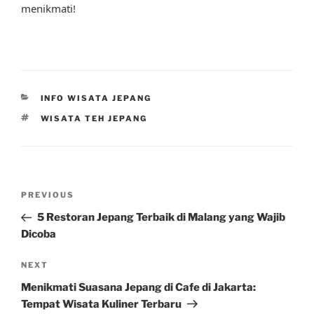
menikmati!
CATEGORIES
INFO WISATA JEPANG
TAGS
WISATA TEH JEPANG
Post
Previous
PREVIOUS
navigation
Post
5 Restoran Jepang Terbaik di Malang yang Wajib
Dicoba
Next
NEXT
Post
Menikmati Suasana Jepang di Cafe di Jakarta:
Tempat Wisata Kuliner Terbaru