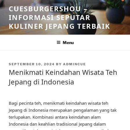
Skip
CUESBURGERSHOU –
to
INFORMASI SEPUTAR
content
KULINER JEPANG TERBAIK
Menu
POSTED
SEPTEMBER 10, 2024
BY
ADMINCUE
ON
Menikmati Keindahan Wisata Teh
Jepang di Indonesia
Bagi pecinta teh, menikmati keindahan wisata teh
Jepang di Indonesia merupakan pengalaman yang tak
terlupakan. Kombinasi antara keindahan alam
Indonesia dan keahlian tradisional Jepang dalam