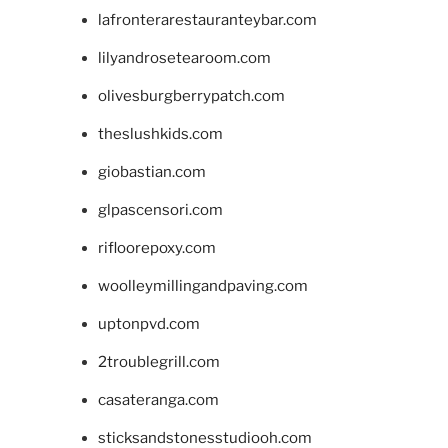
lafronterarestauranteybar.com
lilyandrosetearoom.com
olivesburgberrypatch.com
theslushkids.com
giobastian.com
glpascensori.com
rifloorepoxy.com
woolleymillingandpaving.com
uptonpvd.com
2troublegrill.com
casateranga.com
sticksandstonesstudiooh.com