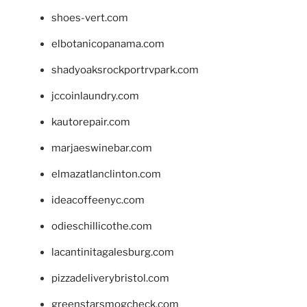
shoes-vert.com
elbotanicopanama.com
shadyoaksrockportrvpark.com
jccoinlaundry.com
kautorepair.com
marjaeswinebar.com
elmazatlanclinton.com
ideacoffeenyc.com
odieschillicothe.com
lacantinitagalesburg.com
pizzadeliverybristol.com
greenstarsmogcheck.com