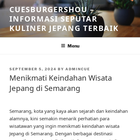
Skip
CUESBURGERSHOU –
to
INFORMASI SEPUTAR
content
KULINER JEPANG TERBAIK
Menu
POSTED
SEPTEMBER 5, 2024
BY
ADMINCUE
ON
Menikmati Keindahan Wisata
Jepang di Semarang
Semarang, kota yang kaya akan sejarah dan keindahan
alamnya, kini semakin menarik perhatian para
wisatawan yang ingin menikmati keindahan wisata
Jepang di Semarang. Dengan berbagai destinasi