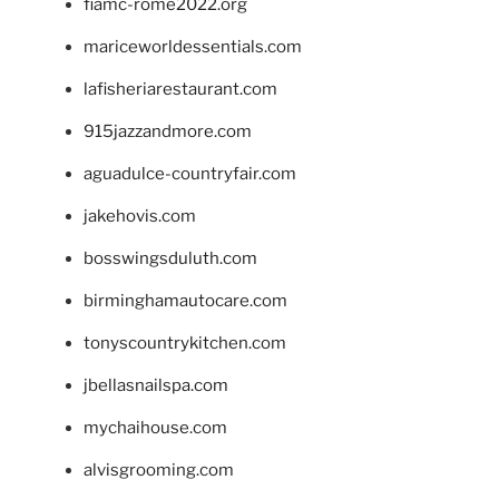
fiamc-rome2022.org
mariceworldessentials.com
lafisheriarestaurant.com
915jazzandmore.com
aguadulce-countryfair.com
jakehovis.com
bosswingsduluth.com
birminghamautocare.com
tonyscountrykitchen.com
jbellasnailspa.com
mychaihouse.com
alvisgrooming.com