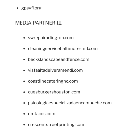
gpsyfl.org
MEDIA PARTNER III
vwrepairarlington.com
cleaningservicebaltimore-md.com
beckslandscapeandfence.com
vistaaltadelveramendi.com
coastlinecateringnc.com
cuesburgershouston.com
psicologiaespecializadaencampeche.com
dmtacos.com
crescentstreetprinting.com