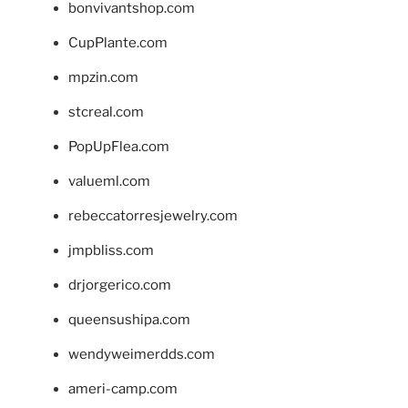
bonvivantshop.com
CupPlante.com
mpzin.com
stcreal.com
PopUpFlea.com
valueml.com
rebeccatorresjewelry.com
jmpbliss.com
drjorgerico.com
queensushipa.com
wendyweimerdds.com
ameri-camp.com