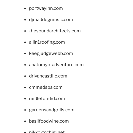
portwayinn.com
djmaddogmusic.com
thesoundarchitects.com
allin1roofing.com
keepjudgewebb.com
anatomyofadventure.com
drivancastillo.com
cmmedspa.com
midletontkd.com
gardensandgrills.com
basilfoodwine.com
nikko-tochigi.net