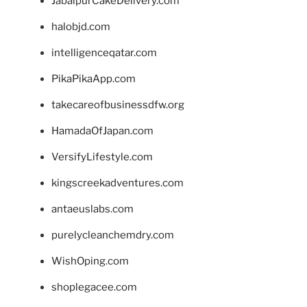
JabalpurCakeDelivery.com
halobjd.com
intelligenceqatar.com
PikaPikaApp.com
takecareofbusinessdfw.org
HamadaOfJapan.com
VersifyLifestyle.com
kingscreekadventures.com
antaeuslabs.com
purelycleanchemdry.com
WishOping.com
shoplegacee.com