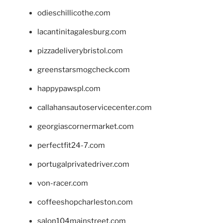
odieschillicothe.com
lacantinitagalesburg.com
pizzadeliverybristol.com
greenstarsmogcheck.com
happypawspl.com
callahansautoservicecenter.com
georgiascornermarket.com
perfectfit24-7.com
portugalprivatedriver.com
von-racer.com
coffeeshopcharleston.com
salon104mainstreet.com