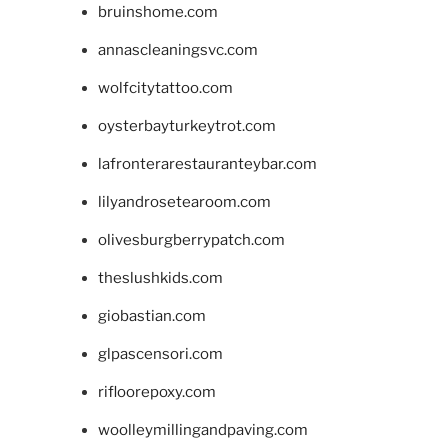
bruinshome.com
annascleaningsvc.com
wolfcitytattoo.com
oysterbayturkeytrot.com
lafronterarestauranteybar.com
lilyandrosetearoom.com
olivesburgberrypatch.com
theslushkids.com
giobastian.com
glpascensori.com
rifloorepoxy.com
woolleymillingandpaving.com