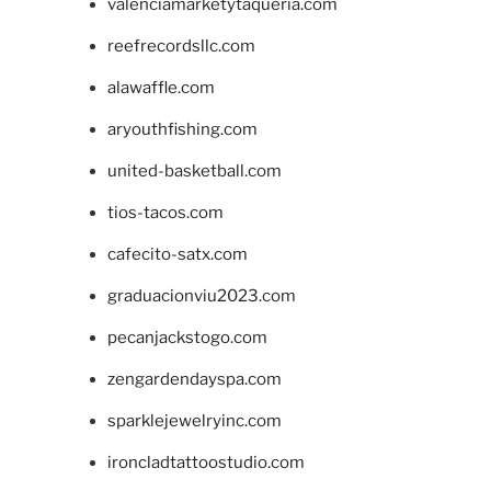
valenciamarketytaqueria.com
reefrecordsllc.com
alawaffle.com
aryouthfishing.com
united-basketball.com
tios-tacos.com
cafecito-satx.com
graduacionviu2023.com
pecanjackstogo.com
zengardendayspa.com
sparklejewelryinc.com
ironcladtattoostudio.com