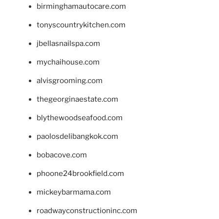
birminghamautocare.com
tonyscountrykitchen.com
jbellasnailspa.com
mychaihouse.com
alvisgrooming.com
thegeorginaestate.com
blythewoodseafood.com
paolosdelibangkok.com
bobacove.com
phoone24brookfield.com
mickeybarmama.com
roadwayconstructioninc.com