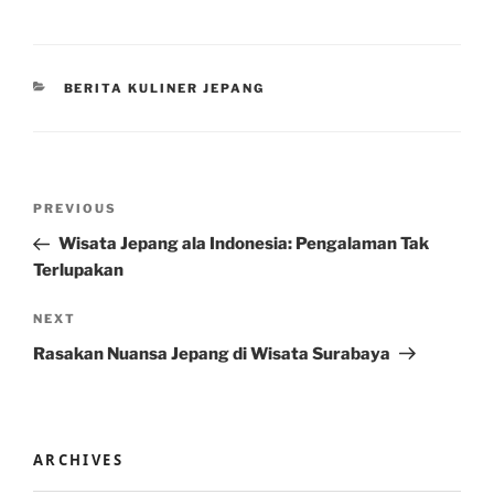
CATEGORIES
BERITA KULINER JEPANG
Post
Previous
PREVIOUS
navigation
Post
Wisata Jepang ala Indonesia: Pengalaman Tak
Terlupakan
Next
NEXT
Post
Rasakan Nuansa Jepang di Wisata Surabaya
ARCHIVES