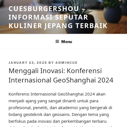
Skip
CUESBURGERSHOU –
to
INFORMASI SEPUTAR
content
KULINER JEPANG TERBAIK
Menu
POSTED
JANUARY 23, 2025
BY
ADMINCUE
ON
Menggali Inovasi: Konferensi
Internasional GeoShanghai 2024
Konferensi Internasional GeoShanghai 2024 akan
menjadi ajang yang sangat dinanti untuk para
profesional, peneliti, dan akademisi yang bergerak di
bidang geoteknik dan geosains. Dengan tema yang
berfokus pada inovasi dan perkembangan terbaru