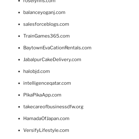
roselynns.com
balanceyoganj.com
salesforceblogs.com
TrainGames365.com
BaytownEvaCationRentals.com
JabalpurCakeDelivery.com
halobjd.com
intelligenceqatar.com
PikaPikaApp.com
takecareofbusinessdfw.org
HamadaOfJapan.com
VersifyLifestyle.com