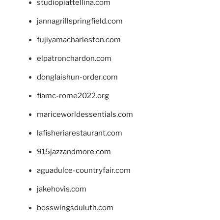
studiopiattellina.com
jannagrillspringfield.com
fujiyamacharleston.com
elpatronchardon.com
donglaishun-order.com
fiamc-rome2022.org
mariceworldessentials.com
lafisheriarestaurant.com
915jazzandmore.com
aguadulce-countryfair.com
jakehovis.com
bosswingsduluth.com