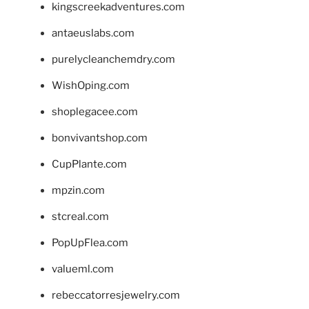
kingscreekadventures.com
antaeuslabs.com
purelycleanchemdry.com
WishOping.com
shoplegacee.com
bonvivantshop.com
CupPlante.com
mpzin.com
stcreal.com
PopUpFlea.com
valueml.com
rebeccatorresjewelry.com