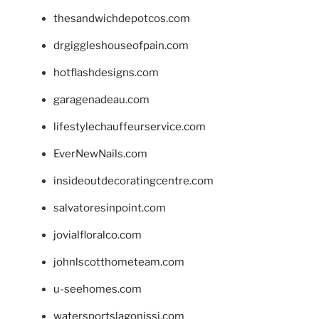
thesandwichdepotcos.com
drgiggleshouseofpain.com
hotflashdesigns.com
garagenadeau.com
lifestylechauffeurservice.com
EverNewNails.com
insideoutdecoratingcentre.com
salvatoresinpoint.com
jovialfloralco.com
johnlscotthometeam.com
u-seehomes.com
watersportslagonissi.com