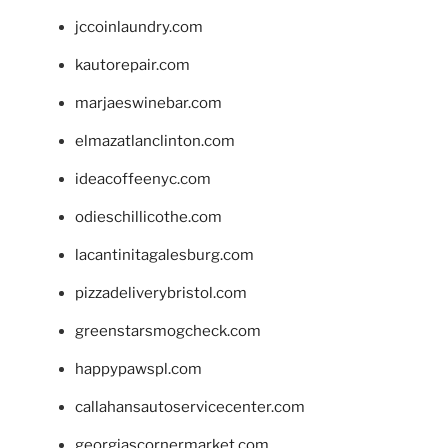
jccoinlaundry.com
kautorepair.com
marjaeswinebar.com
elmazatlanclinton.com
ideacoffeenyc.com
odieschillicothe.com
lacantinitagalesburg.com
pizzadeliverybristol.com
greenstarsmogcheck.com
happypawspl.com
callahansautoservicecenter.com
georgiascornermarket.com