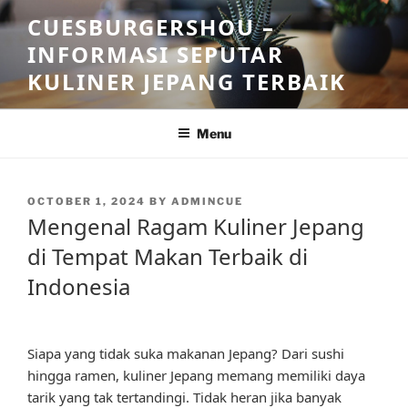
Skip
CUESBURGERSHOU –
to
INFORMASI SEPUTAR
content
KULINER JEPANG TERBAIK
Menu
POSTED
OCTOBER 1, 2024
BY
ADMINCUE
ON
Mengenal Ragam Kuliner Jepang
di Tempat Makan Terbaik di
Indonesia
Siapa yang tidak suka makanan Jepang? Dari sushi
hingga ramen, kuliner Jepang memang memiliki daya
tarik yang tak tertandingi. Tidak heran jika banyak