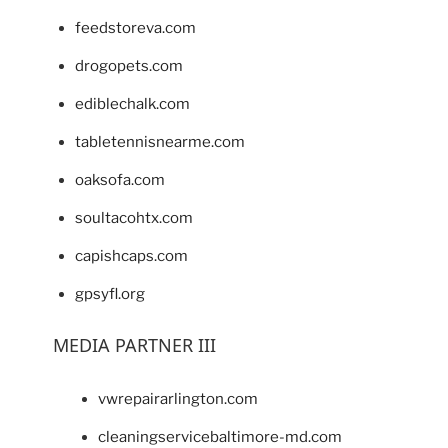
feedstoreva.com
drogopets.com
ediblechalk.com
tabletennisnearme.com
oaksofa.com
soultacohtx.com
capishcaps.com
gpsyfl.org
MEDIA PARTNER III
vwrepairarlington.com
cleaningservicebaltimore-md.com