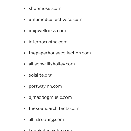
shopmossi.com
untamedcollectivesd.com
mxpwellness.com
infernocanine.com
thepaperhousecollection.com
allisonwillisholley.com
solslite.org
portwayinn.com
djmaddogmusic.com
thesoundarchitects.com
allin1roofing.com
keepjudgewebb.com