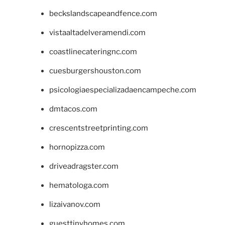
beckslandscapeandfence.com
vistaaltadelveramendi.com
coastlinecateringnc.com
cuesburgershouston.com
psicologiaespecializadaencampeche.com
dmtacos.com
crescentstreetprinting.com
hornopizza.com
driveadragster.com
hematologa.com
lizaivanov.com
guesttinyhomes.com