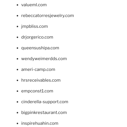
valueml.com
rebeccatorresjewelry.com
jmpbliss.com
drjorgerico.com
queensushipa.com
wendyweimerdds.com
ameri-camp.com
hrsreceivables.com
empconst1.com
cinderella-support.com
bigpinkrestaurant.com
inspirehuahin.com