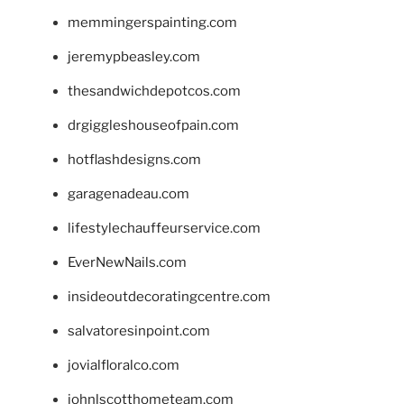
memmingerspainting.com
jeremypbeasley.com
thesandwichdepotcos.com
drgiggleshouseofpain.com
hotflashdesigns.com
garagenadeau.com
lifestylechauffeurservice.com
EverNewNails.com
insideoutdecoratingcentre.com
salvatoresinpoint.com
jovialfloralco.com
johnlscotthometeam.com