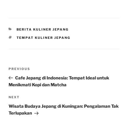
CATEGORIES
BERITA KULINER JEPANG
TAGS
TEMPAT KULINER JEPANG
Post
Previous
PREVIOUS
navigation
Post
Cafe Jepang di Indonesia: Tempat Ideal untuk
Menikmati Kopi dan Matcha
Next
NEXT
Post
Wisata Budaya Jepang di Kuningan: Pengalaman Tak
Terlupakan