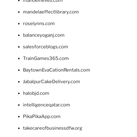
manoelneves.com
mandelaeffectlibrary.com
roselynns.com
balanceyoganj.com
salesforceblogs.com
TrainGames365.com
BaytownEvaCationRentals.com
JabalpurCakeDelivery.com
halobjd.com
intelligenceqatar.com
PikaPikaApp.com
takecareofbusinessdfw.org