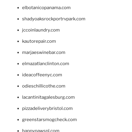
elbotanicopanama.com
shadyoaksrockportrvpark.com
jccoinlaundry.com
kautorepair.com
marjaeswinebar.com
elmazatlanclinton.com
ideacoffeenyc.com
odieschillicothe.com
lacantinitagalesburg.com
pizzadeliverybristol.com
greenstarsmogcheck.com
happypawspl.com