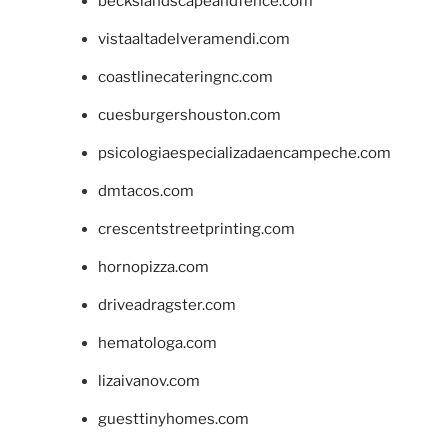
beckslandscapeandfence.com
vistaaltadelveramendi.com
coastlinecateringnc.com
cuesburgershouston.com
psicologiaespecializadaencampeche.com
dmtacos.com
crescentstreetprinting.com
hornopizza.com
driveadragster.com
hematologa.com
lizaivanov.com
guesttinyhomes.com