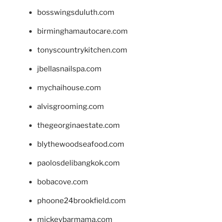
bosswingsduluth.com
birminghamautocare.com
tonyscountrykitchen.com
jbellasnailspa.com
mychaihouse.com
alvisgrooming.com
thegeorginaestate.com
blythewoodseafood.com
paolosdelibangkok.com
bobacove.com
phoone24brookfield.com
mickeybarmama.com