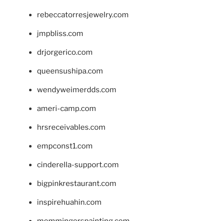
rebeccatorresjewelry.com
jmpbliss.com
drjorgerico.com
queensushipa.com
wendyweimerdds.com
ameri-camp.com
hrsreceivables.com
empconst1.com
cinderella-support.com
bigpinkrestaurant.com
inspirehuahin.com
memmingerspainting.com