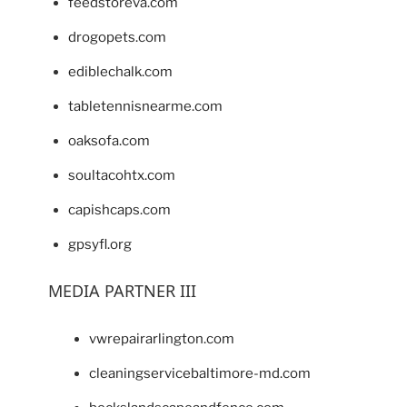
feedstoreva.com
drogopets.com
ediblechalk.com
tabletennisnearme.com
oaksofa.com
soultacohtx.com
capishcaps.com
gpsyfl.org
MEDIA PARTNER III
vwrepairarlington.com
cleaningservicebaltimore-md.com