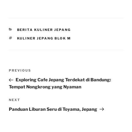
CATEGORIES
BERITA KULINER JEPANG
TAGS
KULINER JEPANG BLOK M
Post
Previous
PREVIOUS
navigation
Post
Exploring Cafe Jepang Terdekat di Bandung:
Tempat Nongkrong yang Nyaman
Next
NEXT
Post
Panduan Liburan Seru di Toyama, Jepang