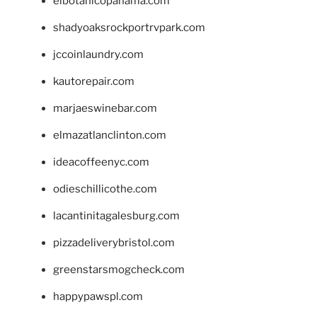
elbotanicopanama.com
shadyoaksrockportrvpark.com
jccoinlaundry.com
kautorepair.com
marjaeswinebar.com
elmazatlanclinton.com
ideacoffeenyc.com
odieschillicothe.com
lacantinitagalesburg.com
pizzadeliverybristol.com
greenstarsmogcheck.com
happypawspl.com