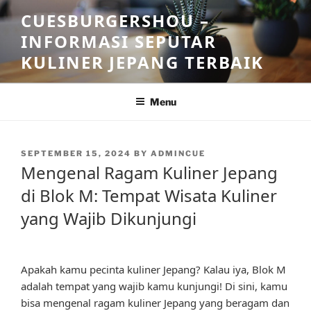
Skip
CUESBURGERSHOU –
to
INFORMASI SEPUTAR
content
KULINER JEPANG TERBAIK
Menu
POSTED
SEPTEMBER 15, 2024
BY
ADMINCUE
ON
Mengenal Ragam Kuliner Jepang
di Blok M: Tempat Wisata Kuliner
yang Wajib Dikunjungi
Apakah kamu pecinta kuliner Jepang? Kalau iya, Blok M
adalah tempat yang wajib kamu kunjungi! Di sini, kamu
bisa mengenal ragam kuliner Jepang yang beragam dan