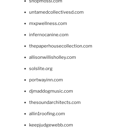
shopmossi.com
untamedcollectivesd.com
mxpwellness.com
infernocanine.com
thepaperhousecollection.com
allisonwillisholley.com
solslite.org
portwayinn.com
djmaddogmusic.com
thesoundarchitects.com
allin1roofing.com
keepjudgewebb.com