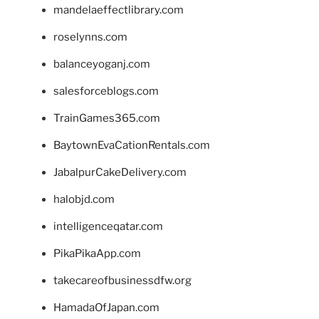
mandelaeffectlibrary.com
roselynns.com
balanceyoganj.com
salesforceblogs.com
TrainGames365.com
BaytownEvaCationRentals.com
JabalpurCakeDelivery.com
halobjd.com
intelligenceqatar.com
PikaPikaApp.com
takecareofbusinessdfw.org
HamadaOfJapan.com