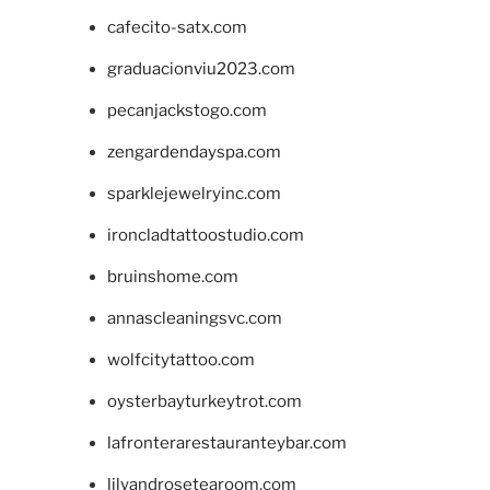
cafecito-satx.com
graduacionviu2023.com
pecanjackstogo.com
zengardendayspa.com
sparklejewelryinc.com
ironcladtattoostudio.com
bruinshome.com
annascleaningsvc.com
wolfcitytattoo.com
oysterbayturkeytrot.com
lafronterarestauranteybar.com
lilyandrosetearoom.com