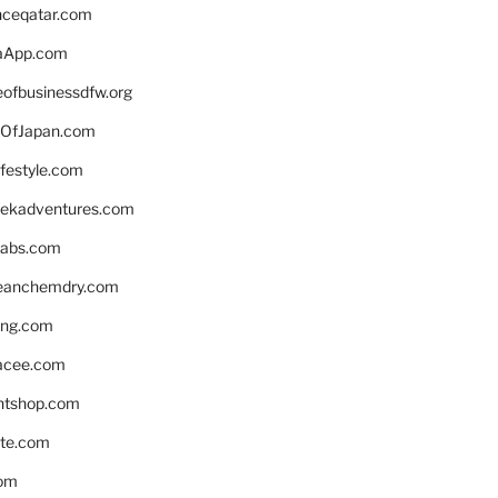
enceqatar.com
aApp.com
eofbusinessdfw.org
OfJapan.com
ifestyle.com
eekadventures.com
labs.com
leanchemdry.com
ing.com
acee.com
ntshop.com
te.com
om