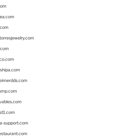
com
ea.com
.com
torresjewelry.com
s.com
ico.com
shipa.com
eimerdds.com
camp.com
ivables.com
st1.com
la-support.com
estaurant.com