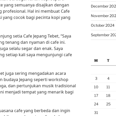
tte yang semuanya disajikan dengan
December 20
g profesional. Hal ini membuat Cafe
November 20
i yang cocok bagi pecinta kopi yang
October 2024
September 20
jung setia Cafe Jepang Tebet, “Saya
g tenang dan nyaman di cafe ini.
n juga selalu segar dan enak. Saya
ng setiap kali saya mengunjungi cafe
M
T
ebet juga sering mengadakan acara
3
4
an budaya Jepang seperti workshop
ga, dan pertunjukan musik tradisional
10
11
 ini menjadi tempat yang menarik bagi
17
18
24
25
 suasana cafe yang berbeda dan ingin
31