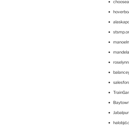
choosea
hoverbo
alaskapo
stsmp.o
manoel
mandelae
roselyn
balance
salesfo
TrainG
Baytown
Jabalpu
halobjd