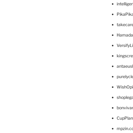
intellig
PikaPik
takecar
Hamada
VersifyL
kingscr
antaeus
purelyc
WishOp
shopleg
bonviva
CupPlan
mpzin.c