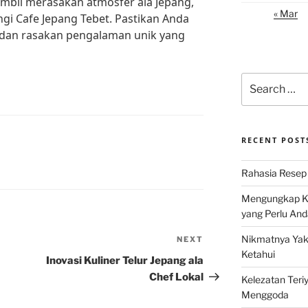
ambil merasakan atmosfer ala Jepang,
« Mar
i Cafe Jepang Tebet. Pastikan Anda
i dan rasakan pengalaman unik yang
Search
for:
RECENT POST
Rahasia Resep 
Mengungkap Ke
yang Perlu And
Nikmatnya Yaki
NEXT
Next
Ketahui
Post
Inovasi Kuliner Telur Jepang ala
Chef Lokal
Kelezatan Teri
Menggoda