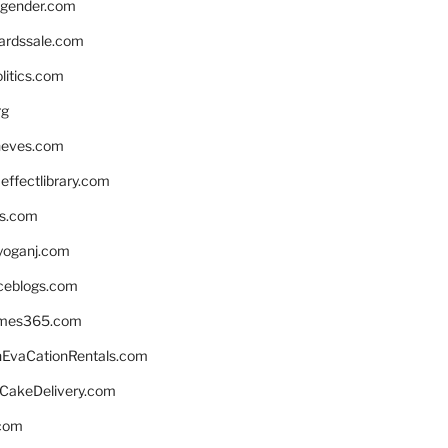
gender.com
ardssale.com
litics.com
rg
neves.com
ffectlibrary.com
ns.com
yoganj.com
rceblogs.com
ames365.com
EvaCationRentals.com
rCakeDelivery.com
.com