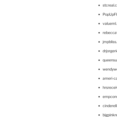
stcreal.
PopUpFl
valueml
rebecca
jmpblis
drjorger
queensu
wendyw
ameri-
hrsrece
empcon
cinderel
bigpinkr