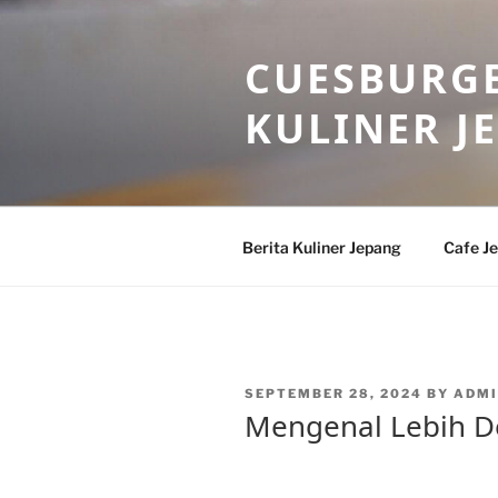
Skip
to
CUESBURGE
content
KULINER J
Berita Kuliner Jepang
Cafe J
POSTED
SEPTEMBER 28, 2024
BY
ADMI
ON
Mengenal Lebih De