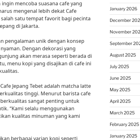
n ingin mencoba suasana cafe yang
January 2026
 harus mengenal lebih dekat Cafe
 salah satu tempat favorit bagi pecinta
December 20
pang di Jakarta.
November 20
an pengalaman unik dengan konsep
September 20
n nyaman. Dengan dekorasi yang
August 2025
gunjung akan merasa seperti berada di
tu, menu kopi yang disajikan di cafe ini
July 2025
ualitas.
June 2025
 Cafe Jepang Tebet adalah matcha latte
May 2025
kualitas tinggi. Menurut barista cafe
berkualitas sangat penting untuk
April 2025
tik. “Kami selalu menggunakan
March 2025
ikan kualitas minuman yang kami
February 2025
January 2025
jikan berbagai varian kopi seperti