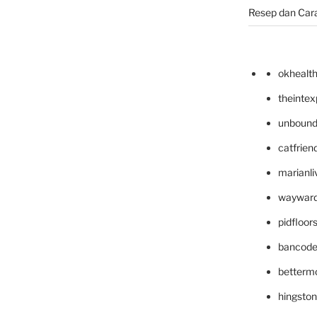
Resep dan Car
okhealt
theinte
unbound
catfrien
marianli
wayward
pidfloo
bancode
betterm
hingsto