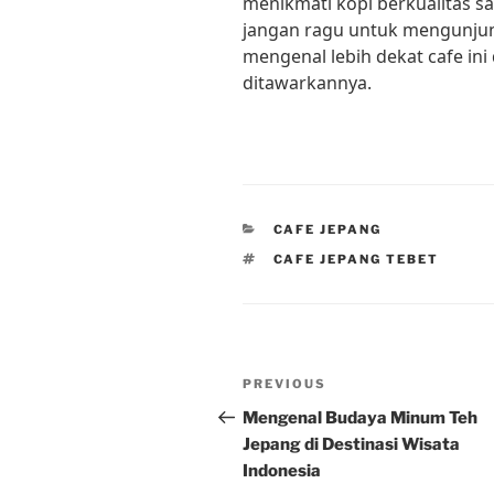
menikmati kopi berkualitas s
jangan ragu untuk mengunjung
mengenal lebih dekat cafe in
ditawarkannya.
CATEGORIES
CAFE JEPANG
TAGS
CAFE JEPANG TEBET
Post
Previous
PREVIOUS
navigation
Post
Mengenal Budaya Minum Teh
Jepang di Destinasi Wisata
Indonesia