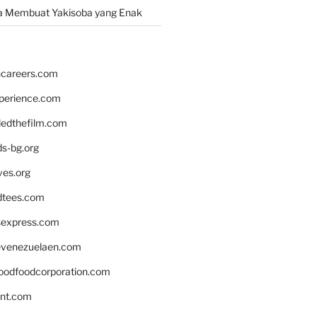
a Membuat Yakisoba yang Enak
hcareers.com
xperience.com
edthefilm.com
ds-bg.org
ves.org
tees.com
rsexpress.com
venezuelaen.com
oodfoodcorporation.com
nnt.com