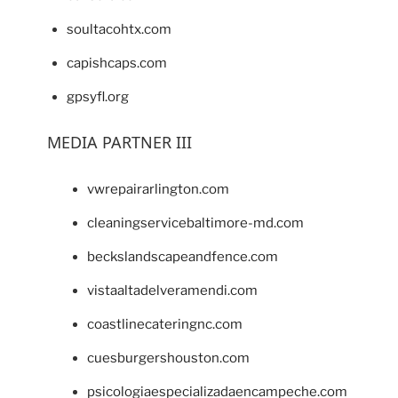
soultacohtx.com
capishcaps.com
gpsyfl.org
MEDIA PARTNER III
vwrepairarlington.com
cleaningservicebaltimore-md.com
beckslandscapeandfence.com
vistaaltadelveramendi.com
coastlinecateringnc.com
cuesburgershouston.com
psicologiaespecializadaencampeche.com