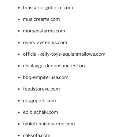
brasserie-gobette.com
musicrearte.com
morseysfarms.com
riverviewtennis.com
official-kelly-toys-squishmallows.com
displaygardenonsuncrest.org
bbq-empire-usa.com
feedstoreva.com
drogopets.com
ediblechalk.com
tabletennisnearme.com
oaksofa.com