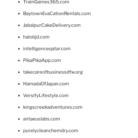
TrainGames365.com
BaytownEvaCationRentals.com
JabalpurCakeDelivery.com
halobjd.com
intelligenceqatar.com
PikaPikaApp.com
takecareofbusinessdfw.org
HamadaOfJapan.com
VersifyLifestyle.com
kingscreekadventures.com
antaeuslabs.com
purelycleanchemdry.com