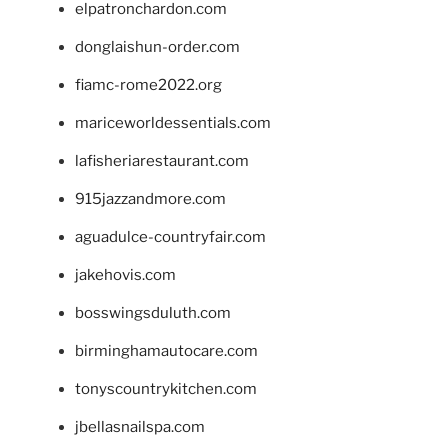
elpatronchardon.com
donglaishun-order.com
fiamc-rome2022.org
mariceworldessentials.com
lafisheriarestaurant.com
915jazzandmore.com
aguadulce-countryfair.com
jakehovis.com
bosswingsduluth.com
birminghamautocare.com
tonyscountrykitchen.com
jbellasnailspa.com