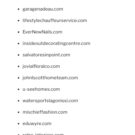
garagenadeau.com
lifestylechauffeurservice.com
EverNewNails.com
insideoutdecoratingcentre.com
salvatoresinpoint.com
jovialfloralco.com
johnlscotthometeam.com
u-seehomes.com
watersportslagonissi.com
mischieffashion.com
eduwyre.com
retro-interiors.com