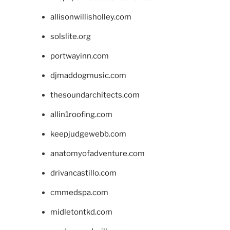
allisonwillisholley.com
solslite.org
portwayinn.com
djmaddogmusic.com
thesoundarchitects.com
allin1roofing.com
keepjudgewebb.com
anatomyofadventure.com
drivancastillo.com
cmmedspa.com
midletontkd.com