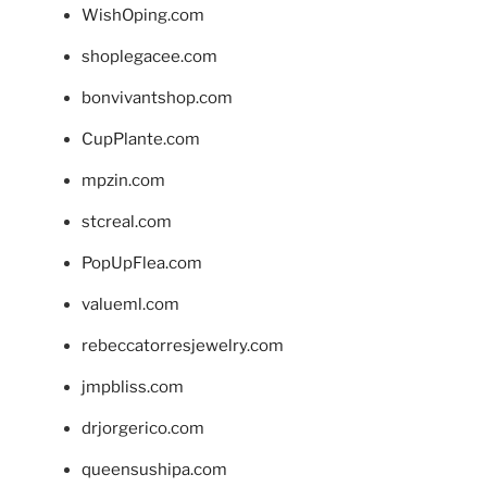
WishOping.com
shoplegacee.com
bonvivantshop.com
CupPlante.com
mpzin.com
stcreal.com
PopUpFlea.com
valueml.com
rebeccatorresjewelry.com
jmpbliss.com
drjorgerico.com
queensushipa.com