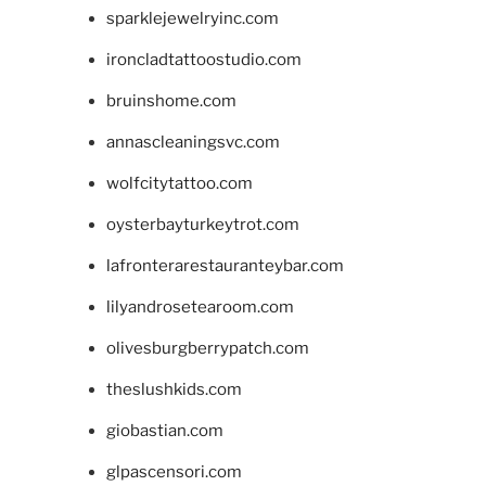
sparklejewelryinc.com
ironcladtattoostudio.com
bruinshome.com
annascleaningsvc.com
wolfcitytattoo.com
oysterbayturkeytrot.com
lafronterarestauranteybar.com
lilyandrosetearoom.com
olivesburgberrypatch.com
theslushkids.com
giobastian.com
glpascensori.com