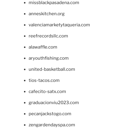
missblackpasadena.com
anneskitchen.org
valenciamarketytaqueria.com
reefrecordsllc.com
alawaffle.com
aryouthfishing.com
united-basketball.com
tios-tacos.com
cafecito-satx.com
graduacionviu2023.com
pecanjackstogo.com
zengardendayspa.com