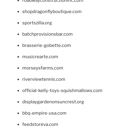
roadwayconstructioninc.com
shopdragonflyboutique.com
sportszilla.org
batchprovisionsbar.com
brasserie-gobette.com
musicrearte.com
morseysfarms.com
riverviewtennis.com
official-kelly-toys-squishmallows.com
displaygardenonsuncrest.org
bbq-empire-usa.com
feedstoreva.com