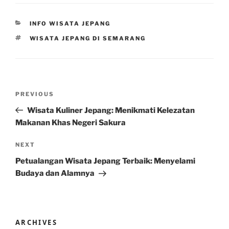
CATEGORIES
INFO WISATA JEPANG
TAGS
WISATA JEPANG DI SEMARANG
Post
Previous
PREVIOUS
navigation
Post
Wisata Kuliner Jepang: Menikmati Kelezatan
Makanan Khas Negeri Sakura
Next
NEXT
Post
Petualangan Wisata Jepang Terbaik: Menyelami
Budaya dan Alamnya
ARCHIVES