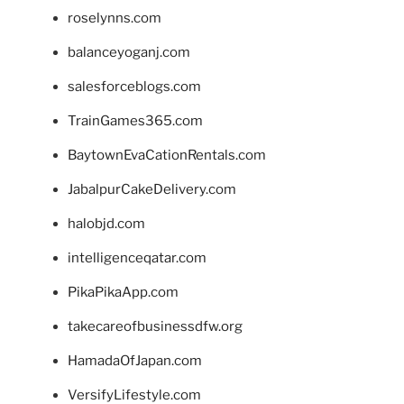
roselynns.com
balanceyoganj.com
salesforceblogs.com
TrainGames365.com
BaytownEvaCationRentals.com
JabalpurCakeDelivery.com
halobjd.com
intelligenceqatar.com
PikaPikaApp.com
takecareofbusinessdfw.org
HamadaOfJapan.com
VersifyLifestyle.com