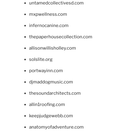
untamedcollectivesd.com
mxpwellness.com
infernocanine.com
thepaperhousecollection.com
allisonwillisholley.com
solslite.org
portwayinn.com
djmaddogmusic.com
thesoundarchitects.com
allin1roofing.com
keepjudgewebb.com
anatomyofadventure.com