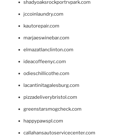
shadyoaksrockportrvpark.com
jccoinlaundry.com
kautorepair.com
marjaeswinebar.com
elmazatlanclinton.com
ideacoffeenyc.com
odieschillicothe.com
lacantinitagalesburg.com
pizzadeliverybristol.com
greenstarsmogcheck.com
happypawspl.com
callahansautoservicecenter.com