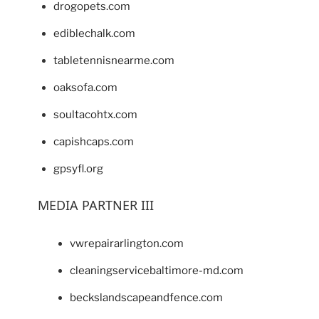
drogopets.com
ediblechalk.com
tabletennisnearme.com
oaksofa.com
soultacohtx.com
capishcaps.com
gpsyfl.org
MEDIA PARTNER III
vwrepairarlington.com
cleaningservicebaltimore-md.com
beckslandscapeandfence.com