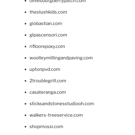
olivesburgberrypatch.com
theslushkids.com
giobastian.com
glpascensori.com
rifloorepoxy.com
woolleymillingandpaving.com
uptonpvd.com
2troublegrill.com
casateranga.com
sticksandstonesstudiooh.com
walkers-treeservice.com
shopmossi.com