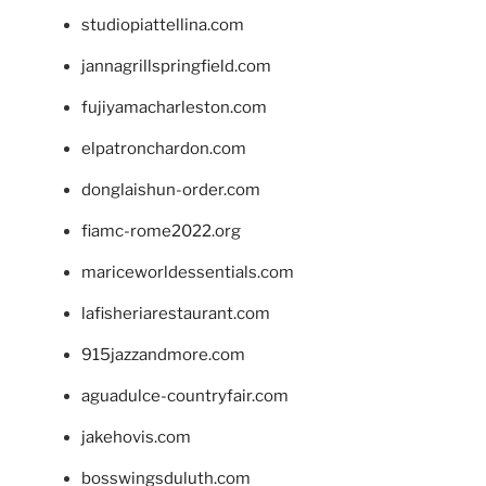
studiopiattellina.com
jannagrillspringfield.com
fujiyamacharleston.com
elpatronchardon.com
donglaishun-order.com
fiamc-rome2022.org
mariceworldessentials.com
lafisheriarestaurant.com
915jazzandmore.com
aguadulce-countryfair.com
jakehovis.com
bosswingsduluth.com