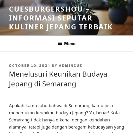
Skip
CUESBURGERSHOU –
to
INFORMASI SEPUTAR
content
KULINER JEPANG TERBAIK
Menu
POSTED
OCTOBER 10, 2024
BY
ADMINCUE
ON
Menelusuri Keunikan Budaya
Jepang di Semarang
Apakah kamu tahu bahwa di Semarang, kamu bisa
menemukan keunikan budaya Jepang? Ya, benar! Kota
Semarang tidak hanya dikenal dengan keindahan
alamnya, tetapi juga dengan beragam kebudayaan yang