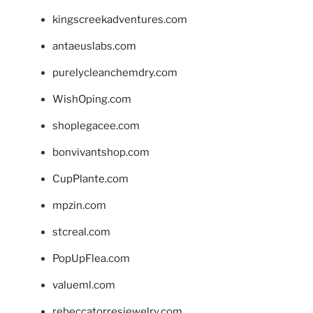
kingscreekadventures.com
antaeuslabs.com
purelycleanchemdry.com
WishOping.com
shoplegacee.com
bonvivantshop.com
CupPlante.com
mpzin.com
stcreal.com
PopUpFlea.com
valueml.com
rebeccatorresjewelry.com