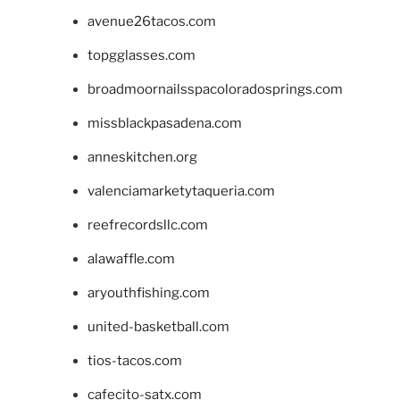
avenue26tacos.com
topgglasses.com
broadmoornailsspacoloradosprings.com
missblackpasadena.com
anneskitchen.org
valenciamarketytaqueria.com
reefrecordsllc.com
alawaffle.com
aryouthfishing.com
united-basketball.com
tios-tacos.com
cafecito-satx.com