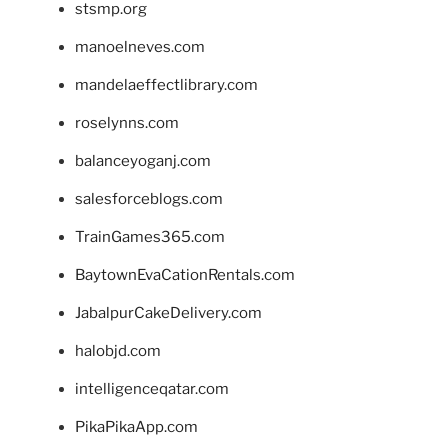
stsmp.org
manoelneves.com
mandelaeffectlibrary.com
roselynns.com
balanceyoganj.com
salesforceblogs.com
TrainGames365.com
BaytownEvaCationRentals.com
JabalpurCakeDelivery.com
halobjd.com
intelligenceqatar.com
PikaPikaApp.com