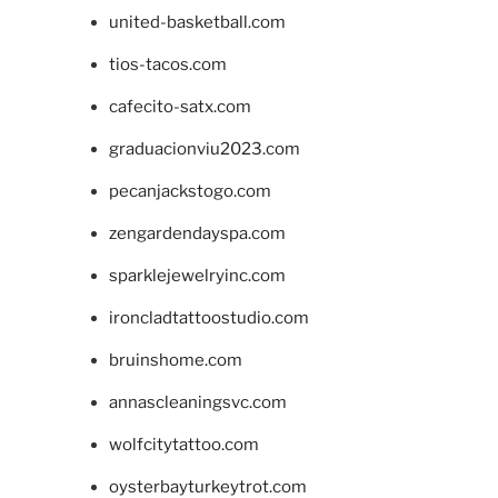
united-basketball.com
tios-tacos.com
cafecito-satx.com
graduacionviu2023.com
pecanjackstogo.com
zengardendayspa.com
sparklejewelryinc.com
ironcladtattoostudio.com
bruinshome.com
annascleaningsvc.com
wolfcitytattoo.com
oysterbayturkeytrot.com