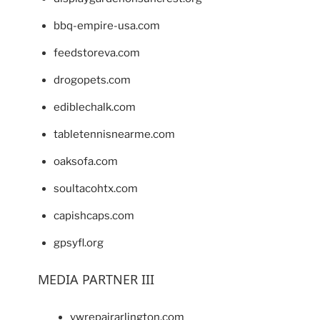
bbq-empire-usa.com
feedstoreva.com
drogopets.com
ediblechalk.com
tabletennisnearme.com
oaksofa.com
soultacohtx.com
capishcaps.com
gpsyfl.org
MEDIA PARTNER III
vwrepairarlington.com