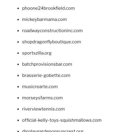
phoone24brookfield.com
mickeybarmama.com
roadwayconstructioninc.com
shopdragonflyboutique.com
sportszilla.org
batchprovisionsbar.com
brasserie-gobette.com
musicrearte.com
morseysfarms.com
riverviewtennis.com
official-kelly-toys-squishmallows.com
displaygardenonsuncrest.org