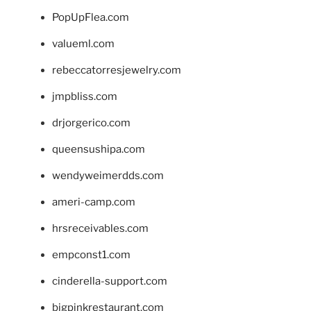
PopUpFlea.com
valueml.com
rebeccatorresjewelry.com
jmpbliss.com
drjorgerico.com
queensushipa.com
wendyweimerdds.com
ameri-camp.com
hrsreceivables.com
empconst1.com
cinderella-support.com
bigpinkrestaurant.com