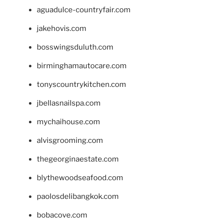
aguadulce-countryfair.com
jakehovis.com
bosswingsduluth.com
birminghamautocare.com
tonyscountrykitchen.com
jbellasnailspa.com
mychaihouse.com
alvisgrooming.com
thegeorginaestate.com
blythewoodseafood.com
paolosdelibangkok.com
bobacove.com