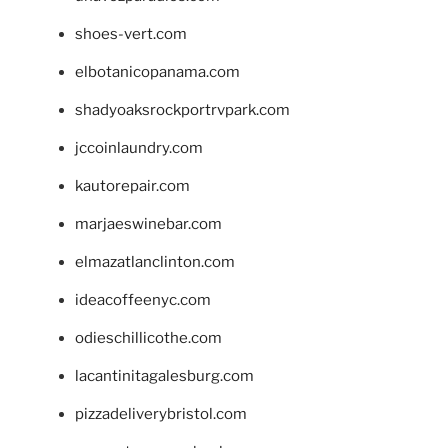
shoes-vert.com
elbotanicopanama.com
shadyoaksrockportrvpark.com
jccoinlaundry.com
kautorepair.com
marjaeswinebar.com
elmazatlanclinton.com
ideacoffeenyc.com
odieschillicothe.com
lacantinitagalesburg.com
pizzadeliverybristol.com