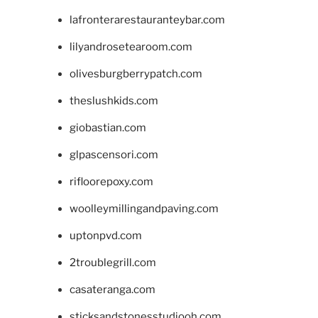
lafronterarestauranteybar.com
lilyandrosetearoom.com
olivesburgberrypatch.com
theslushkids.com
giobastian.com
glpascensori.com
rifloorepoxy.com
woolleymillingandpaving.com
uptonpvd.com
2troublegrill.com
casateranga.com
sticksandstonesstudiooh.com