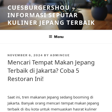
Skip
CUESBURGERSHOU –
to
INFORMASI SEPUTAR
content
KULINER JEPANG TERBAIK
Menu
POSTED
NOVEMBER 6, 2024
BY
ADMINCUE
ON
Mencari Tempat Makan Jepang
Terbaik di Jakarta? Coba 5
Restoran Ini!
Saat ini, tren makanan Jepang sedang booming di
Jakarta. Banyak orang mencari tempat makan Jepang
terbaik di ibu kota untuk memuaskan hasrat kuliner