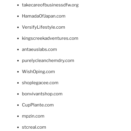
takecareofbusinessdfw.org
HamadaOfJapan.com
VersifyLifestyle.com
kingscreekadventures.com
antaeuslabs.com
purelycleanchemdry.com
WishOping.com
shoplegacee.com
bonvivantshop.com
CupPlante.com
mpzin.com
stcreal.com