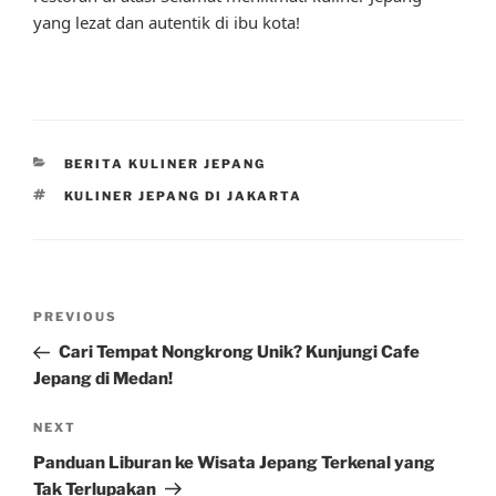
yang lezat dan autentik di ibu kota!
CATEGORIES
BERITA KULINER JEPANG
TAGS
KULINER JEPANG DI JAKARTA
Post
Previous
PREVIOUS
navigation
Post
Cari Tempat Nongkrong Unik? Kunjungi Cafe
Jepang di Medan!
Next
NEXT
Post
Panduan Liburan ke Wisata Jepang Terkenal yang
Tak Terlupakan