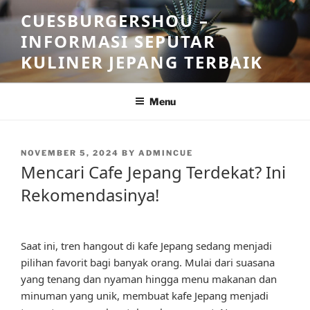
Skip
CUESBURGERSHOU –
to
INFORMASI SEPUTAR
content
KULINER JEPANG TERBAIK
Menu
POSTED
NOVEMBER 5, 2024
BY
ADMINCUE
ON
Mencari Cafe Jepang Terdekat? Ini
Rekomendasinya!
Saat ini, tren hangout di kafe Jepang sedang menjadi
pilihan favorit bagi banyak orang. Mulai dari suasana
yang tenang dan nyaman hingga menu makanan dan
minuman yang unik, membuat kafe Jepang menjadi