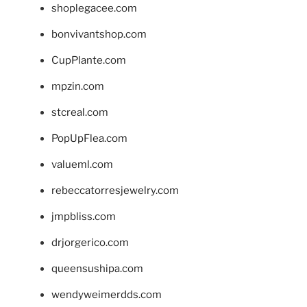
shoplegacee.com
bonvivantshop.com
CupPlante.com
mpzin.com
stcreal.com
PopUpFlea.com
valueml.com
rebeccatorresjewelry.com
jmpbliss.com
drjorgerico.com
queensushipa.com
wendyweimerdds.com