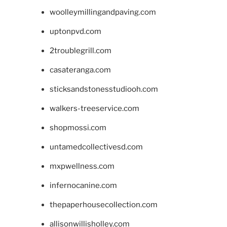
woolleymillingandpaving.com
uptonpvd.com
2troublegrill.com
casateranga.com
sticksandstonesstudiooh.com
walkers-treeservice.com
shopmossi.com
untamedcollectivesd.com
mxpwellness.com
infernocanine.com
thepaperhousecollection.com
allisonwillisholley.com