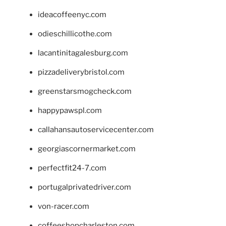
ideacoffeenyc.com
odieschillicothe.com
lacantinitagalesburg.com
pizzadeliverybristol.com
greenstarsmogcheck.com
happypawspl.com
callahansautoservicecenter.com
georgiascornermarket.com
perfectfit24-7.com
portugalprivatedriver.com
von-racer.com
coffeeshopcharleston.com