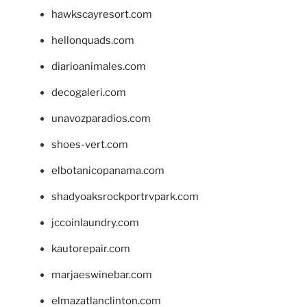
hawkscayresort.com
hellonquads.com
diarioanimales.com
decogaleri.com
unavozparadios.com
shoes-vert.com
elbotanicopanama.com
shadyoaksrockportrvpark.com
jccoinlaundry.com
kautorepair.com
marjaeswinebar.com
elmazatlanclinton.com