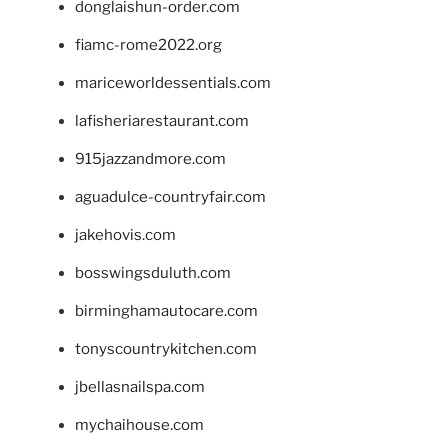
donglaishun-order.com
fiamc-rome2022.org
mariceworldessentials.com
lafisheriarestaurant.com
915jazzandmore.com
aguadulce-countryfair.com
jakehovis.com
bosswingsduluth.com
birminghamautocare.com
tonyscountrykitchen.com
jbellasnailspa.com
mychaihouse.com