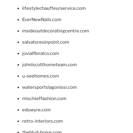
lifestylechauffeurservice.com
EverNewNails.com
insideoutdecoratingcentre.com
salvatoresinpoint.com
jovialfloralco.com
johnlscotthometeam.com
u-seehomes.com
watersportslagonissi.com
mischieffashion.com
eduwyre.com
retro-interiors.com
theblvd-boise.com