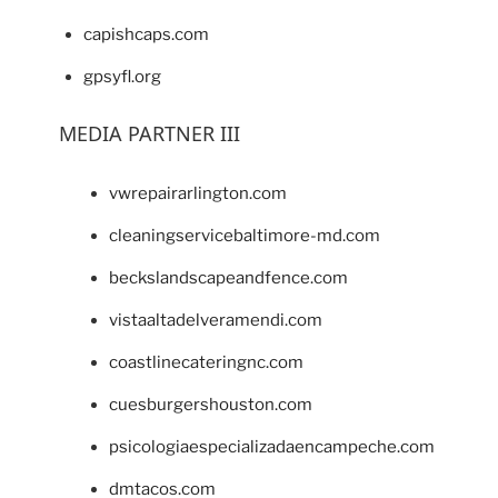
capishcaps.com
gpsyfl.org
MEDIA PARTNER III
vwrepairarlington.com
cleaningservicebaltimore-md.com
beckslandscapeandfence.com
vistaaltadelveramendi.com
coastlinecateringnc.com
cuesburgershouston.com
psicologiaespecializadaencampeche.com
dmtacos.com