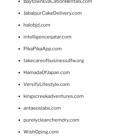
BaytownEvaCationRentals.com
JabalpurCakeDelivery.com
halobjd.com
intelligenceqatar.com
PikaPikaApp.com
takecareofbusinessdfw.org
HamadaOfJapan.com
VersifyLifestyle.com
kingscreekadventures.com
antaeuslabs.com
purelycleanchemdry.com
WishOping.com