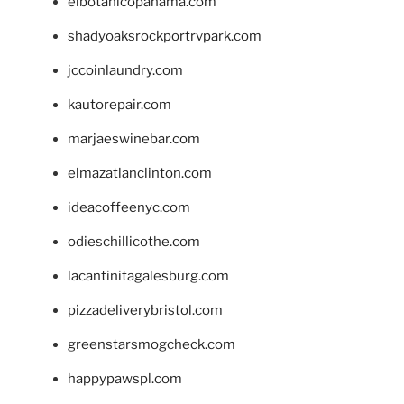
elbotanicopanama.com
shadyoaksrockportrvpark.com
jccoinlaundry.com
kautorepair.com
marjaeswinebar.com
elmazatlanclinton.com
ideacoffeenyc.com
odieschillicothe.com
lacantinitagalesburg.com
pizzadeliverybristol.com
greenstarsmogcheck.com
happypawspl.com