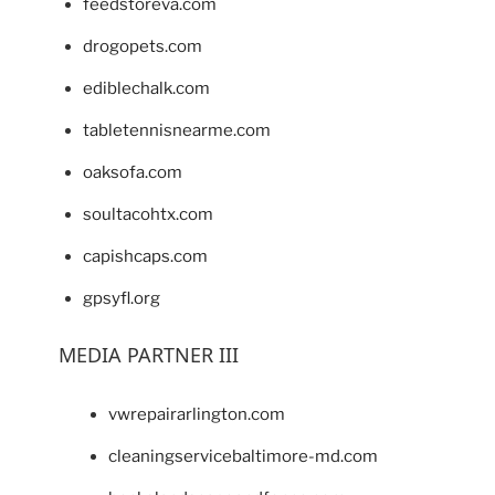
feedstoreva.com
drogopets.com
ediblechalk.com
tabletennisnearme.com
oaksofa.com
soultacohtx.com
capishcaps.com
gpsyfl.org
MEDIA PARTNER III
vwrepairarlington.com
cleaningservicebaltimore-md.com