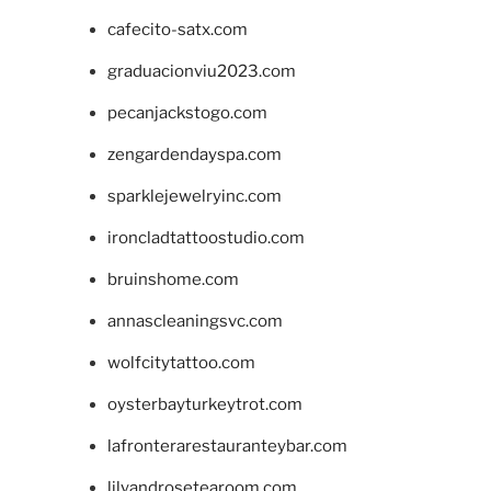
cafecito-satx.com
graduacionviu2023.com
pecanjackstogo.com
zengardendayspa.com
sparklejewelryinc.com
ironcladtattoostudio.com
bruinshome.com
annascleaningsvc.com
wolfcitytattoo.com
oysterbayturkeytrot.com
lafronterarestauranteybar.com
lilyandrosetearoom.com