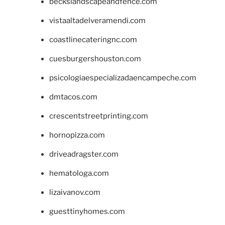
beckslandscapeandfence.com
vistaaltadelveramendi.com
coastlinecateringnc.com
cuesburgershouston.com
psicologiaespecializadaencampeche.com
dmtacos.com
crescentstreetprinting.com
hornopizza.com
driveadragster.com
hematologa.com
lizaivanov.com
guesttinyhomes.com