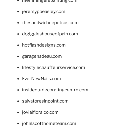
memmingerspainting.com
jeremypbeasley.com
thesandwichdepotcos.com
drgiggleshouseofpain.com
hotflashdesigns.com
garagenadeau.com
lifestylechauffeurservice.com
EverNewNails.com
insideoutdecoratingcentre.com
salvatoresinpoint.com
jovialfloralco.com
johnlscotthometeam.com