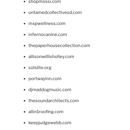
shopmossi.com
untamedcollectivesd.com
mxpwellness.com
infernocanine.com
thepaperhousecollection.com
allisonwillisholley.com
solslite.org
portwayinn.com
djmaddogmusic.com
thesoundarchitects.com
allin1roofing.com
keepjudgewebb.com