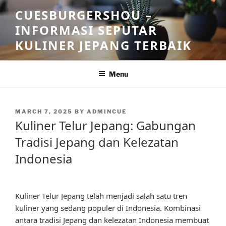
Skip
CUESBURGERSHOU –
to
INFORMASI SEPUTAR
content
KULINER JEPANG TERBAIK
Menu
POSTED
MARCH 7, 2025
BY
ADMINCUE
ON
Kuliner Telur Jepang: Gabungan
Tradisi Jepang dan Kelezatan
Indonesia
Kuliner Telur Jepang telah menjadi salah satu tren
kuliner yang sedang populer di Indonesia. Kombinasi
antara tradisi Jepang dan kelezatan Indonesia membuat