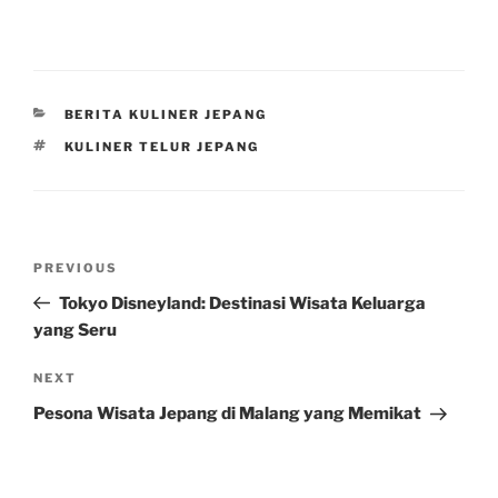
CATEGORIES
BERITA KULINER JEPANG
TAGS
KULINER TELUR JEPANG
Post
Previous
PREVIOUS
navigation
Post
Tokyo Disneyland: Destinasi Wisata Keluarga
yang Seru
Next
NEXT
Post
Pesona Wisata Jepang di Malang yang Memikat