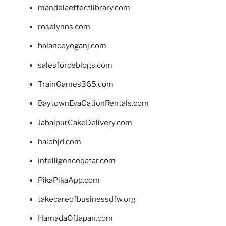
mandelaeffectlibrary.com
roselynns.com
balanceyoganj.com
salesforceblogs.com
TrainGames365.com
BaytownEvaCationRentals.com
JabalpurCakeDelivery.com
halobjd.com
intelligenceqatar.com
PikaPikaApp.com
takecareofbusinessdfw.org
HamadaOfJapan.com