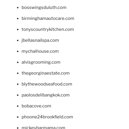
bosswingsduluth.com
birminghamautocare.com
tonyscountrykitchen.com
jbellasnailspa.com
mychaihouse.com
alvisgrooming.com
thegeorginaestate.com
blythewoodseafood.com
paolosdelibangkok.com
bobacove.com
phoone24brookfield.com
mickeybarmama.com