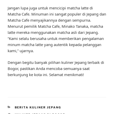
Jangan lupa juga untuk mencicipi matcha latte di
Matcha Cafe. Minuman ini sangat populer di Jepang dan
Matcha Cafe menyajikannya dengan sempurna.
Menurut pemilik Matcha Cafe, Minako Tanaka, matcha
latte mereka menggunakan matcha asli dari Jepang.
“Kami selalu berusaha untuk memberikan pengalaman
minum matcha latte yang autentik kepada pelanggan
kami,” ujarnya.
Dengan begitu banyak pilihan kuliner Jepang terbaik di
Bogor, pastikan Anda mencoba semuanya saat
berkunjung ke kota ini. Selamat menikmati!
CATEGORIES
BERITA KULINER JEPANG