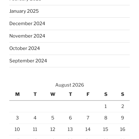
January 2025
December 2024
November 2024
October 2024
September 2024
August 2026
M
T
W
T
F
S
S
1
2
3
4
5
6
7
8
9
10
11
12
13
14
15
16