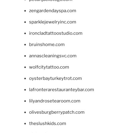
zengardendayspa.com
sparklejewelryinc.com
ironcladtattoostudio.com
bruinshome.com
annascleaningsvc.com
wolfcitytattoo.com
oysterbayturkeytrot.com
lafronterarestauranteybar.com
lilyandrosetearoom.com
olivesburgberrypatch.com
theslushkids.com