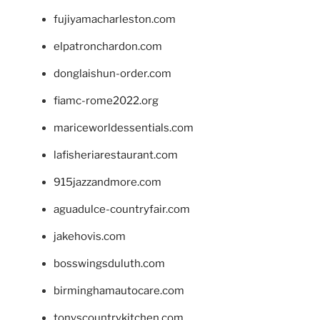
fujiyamacharleston.com
elpatronchardon.com
donglaishun-order.com
fiamc-rome2022.org
mariceworldessentials.com
lafisheriarestaurant.com
915jazzandmore.com
aguadulce-countryfair.com
jakehovis.com
bosswingsduluth.com
birminghamautocare.com
tonyscountrykitchen.com