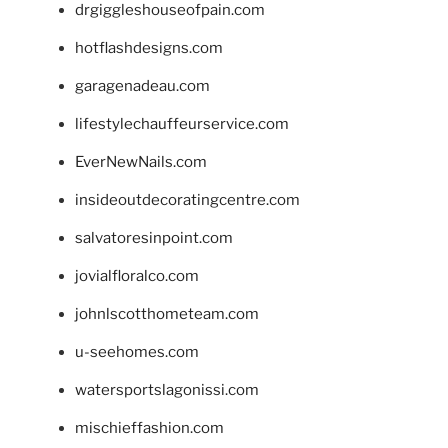
drgiggleshouseofpain.com
hotflashdesigns.com
garagenadeau.com
lifestylechauffeurservice.com
EverNewNails.com
insideoutdecoratingcentre.com
salvatoresinpoint.com
jovialfloralco.com
johnlscotthometeam.com
u-seehomes.com
watersportslagonissi.com
mischieffashion.com