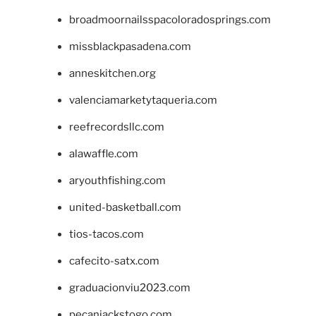
broadmoornailsspacoloradosprings.com
missblackpasadena.com
anneskitchen.org
valenciamarketytaqueria.com
reefrecordsllc.com
alawaffle.com
aryouthfishing.com
united-basketball.com
tios-tacos.com
cafecito-satx.com
graduacionviu2023.com
pecanjackstogo.com