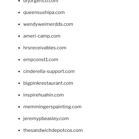
drjorgerico.com
queensushipa.com
wendyweimerdds.com
ameri-camp.com
hrsreceivables.com
empconst1.com
cinderella-support.com
bigpinkrestaurant.com
inspirehuahin.com
memmingerspainting.com
jeremypbeasley.com
thesandwichdepotcos.com