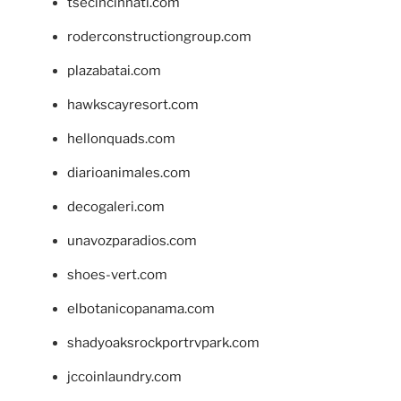
tsecincinnati.com
roderconstructiongroup.com
plazabatai.com
hawkscayresort.com
hellonquads.com
diarioanimales.com
decogaleri.com
unavozparadios.com
shoes-vert.com
elbotanicopanama.com
shadyoaksrockportrvpark.com
jccoinlaundry.com