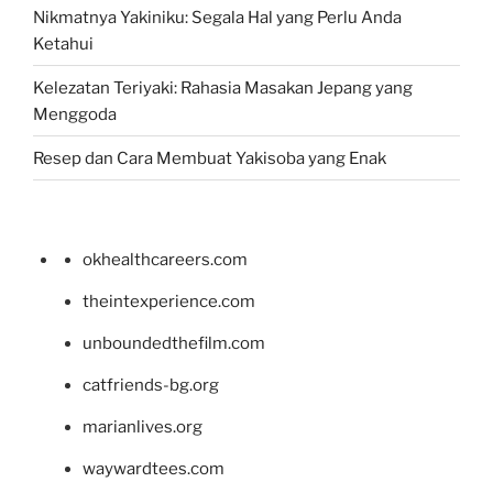
Nikmatnya Yakiniku: Segala Hal yang Perlu Anda
Ketahui
Kelezatan Teriyaki: Rahasia Masakan Jepang yang
Menggoda
Resep dan Cara Membuat Yakisoba yang Enak
okhealthcareers.com
theintexperience.com
unboundedthefilm.com
catfriends-bg.org
marianlives.org
waywardtees.com