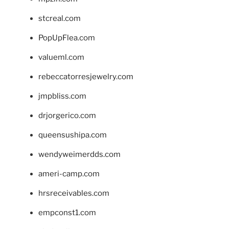
stcreal.com
PopUpFlea.com
valueml.com
rebeccatorresjewelry.com
jmpbliss.com
drjorgerico.com
queensushipa.com
wendyweimerdds.com
ameri-camp.com
hrsreceivables.com
empconst1.com