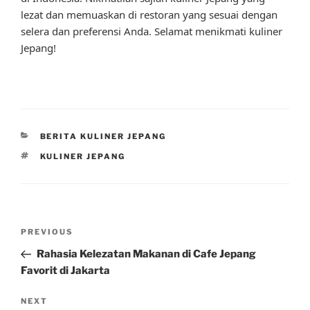
lezat dan memuaskan di restoran yang sesuai dengan
selera dan preferensi Anda. Selamat menikmati kuliner
Jepang!
CATEGORIES
BERITA KULINER JEPANG
TAGS
KULINER JEPANG
Post
Previous
PREVIOUS
navigation
Post
Rahasia Kelezatan Makanan di Cafe Jepang
Favorit di Jakarta
Next
NEXT