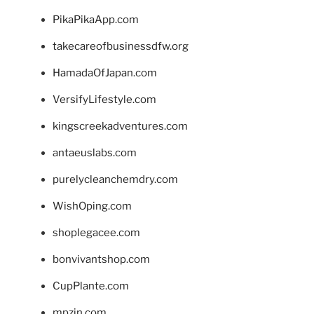
PikaPikaApp.com
takecareofbusinessdfw.org
HamadaOfJapan.com
VersifyLifestyle.com
kingscreekadventures.com
antaeuslabs.com
purelycleanchemdry.com
WishOping.com
shoplegacee.com
bonvivantshop.com
CupPlante.com
mpzin.com