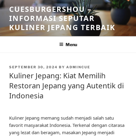
Skip
CUESBURGERSHOU –
to
INFORMASI SEPUTAR
content
KULINER JEPANG TERBAIK
Menu
POSTED
SEPTEMBER 30, 2024
BY
ADMINCUE
ON
Kuliner Jepang: Kiat Memilih
Restoran Jepang yang Autentik di
Indonesia
Kuliner Jepang memang sudah menjadi salah satu
favorit masyarakat Indonesia. Terkenal dengan citarasa
yang lezat dan beragam, masakan Jepang menjadi