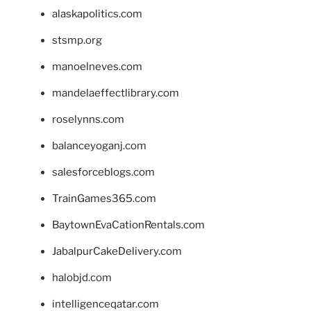
alaskapolitics.com
stsmp.org
manoelneves.com
mandelaeffectlibrary.com
roselynns.com
balanceyoganj.com
salesforceblogs.com
TrainGames365.com
BaytownEvaCationRentals.com
JabalpurCakeDelivery.com
halobjd.com
intelligenceqatar.com