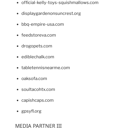
official-kelly-toys-squishmallows.com
displaygardenonsuncrest.org
bbq-empire-usa.com
feedstoreva.com
drogopets.com
ediblechalk.com
tabletennisnearme.com
oaksofa.com
soultacohtx.com
capishcaps.com
gpsyfl.org
MEDIA PARTNER III