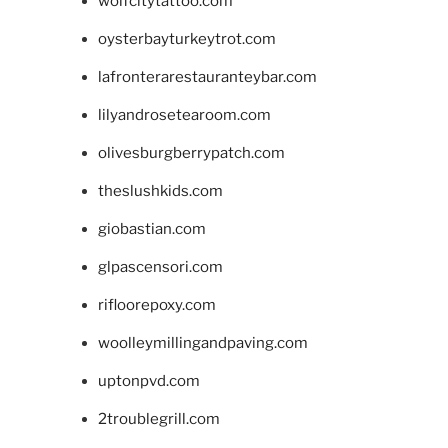
wolfcitytattoo.com
oysterbayturkeytrot.com
lafronterarestauranteybar.com
lilyandrosetearoom.com
olivesburgberrypatch.com
theslushkids.com
giobastian.com
glpascensori.com
rifloorepoxy.com
woolleymillingandpaving.com
uptonpvd.com
2troublegrill.com