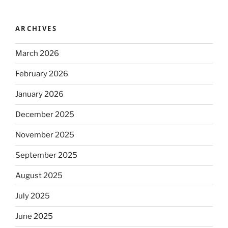
ARCHIVES
March 2026
February 2026
January 2026
December 2025
November 2025
September 2025
August 2025
July 2025
June 2025