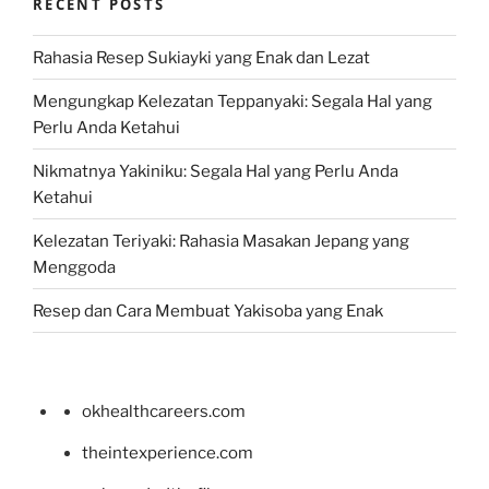
RECENT POSTS
Rahasia Resep Sukiayki yang Enak dan Lezat
Mengungkap Kelezatan Teppanyaki: Segala Hal yang
Perlu Anda Ketahui
Nikmatnya Yakiniku: Segala Hal yang Perlu Anda
Ketahui
Kelezatan Teriyaki: Rahasia Masakan Jepang yang
Menggoda
Resep dan Cara Membuat Yakisoba yang Enak
okhealthcareers.com
theintexperience.com