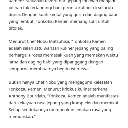
Ramen? Makanan favorit dari Jepang ini telah menjadi
pilihan tak tertandingi bagi pecinta kuliner di seluruh
dunia. Dengan kuah kental yang gurih dan daging babi
yang lembut, Tonkotsu Ramen memang sulit untuk
ditolak.
Menurut Chef Nobu Matsuhisa, “Tonkotsu Ramen
adalah salah satu warisan kuliner Jepang yang paling
berharga. Proses memasak kuah yang memakan waktu
lama dan daging babi yang dipanggang dengan
sempurna membuatnya begitu istimewa.”
Bukan hanya Chef Nobu yang mengagumi kelezatan
Tonkotsu Ramen. Menurut kritikus kuliner terkenal,
Anthony Bourdain, “Tonkotsu Ramen adalah manifestasi
dari kekayaan rasa Jepang yang kompleks dan memikat.
Setiap sendokannya memberikan ledakan rasa yang
memuaskan.”