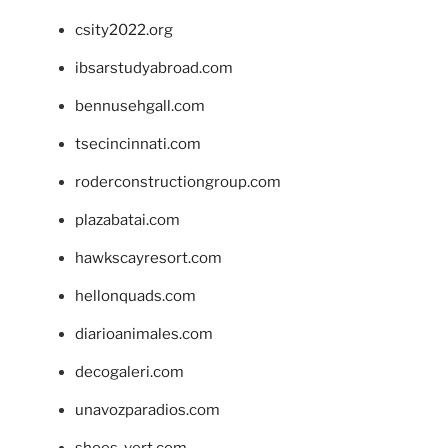
csity2022.org
ibsarstudyabroad.com
bennusehgall.com
tsecincinnati.com
roderconstructiongroup.com
plazabatai.com
hawkscayresort.com
hellonquads.com
diarioanimales.com
decogaleri.com
unavozparadios.com