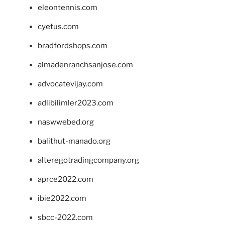
eleontennis.com
cyetus.com
bradfordshops.com
almadenranchsanjose.com
advocatevijay.com
adlibilimler2023.com
naswwebed.org
balithut-manado.org
alteregotradingcompany.org
aprce2022.com
ibie2022.com
sbcc-2022.com