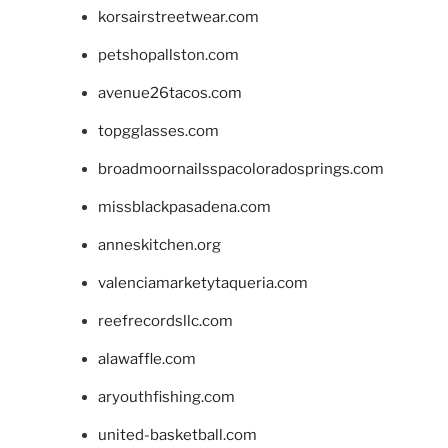
korsairstreetwear.com
petshopallston.com
avenue26tacos.com
topgglasses.com
broadmoornailsspacoloradosprings.com
missblackpasadena.com
anneskitchen.org
valenciamarketytaqueria.com
reefrecordsllc.com
alawaffle.com
aryouthfishing.com
united-basketball.com