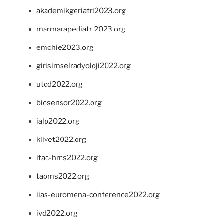
akademikgeriatri2023.org
marmarapediatri2023.org
emchie2023.org
girisimselradyoloji2022.org
utcd2022.org
biosensor2022.org
ialp2022.org
klivet2022.org
ifac-hms2022.org
taoms2022.org
iias-euromena-conference2022.org
ivd2022.org