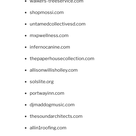
walkers-treeservice.com
shopmossi.com
untamedcollectivesd.com
mxpwellness.com
infernocanine.com
thepaperhousecollection.com
allisonwillisholley.com
solslite.org
portwayinn.com
djmaddogmusic.com
thesoundarchitects.com
allin1roofing.com