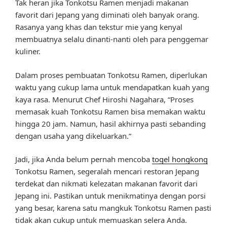
Tak heran jika Tonkotsu Ramen menjadi makanan
favorit dari Jepang yang diminati oleh banyak orang.
Rasanya yang khas dan tekstur mie yang kenyal
membuatnya selalu dinanti-nanti oleh para penggemar
kuliner.
Dalam proses pembuatan Tonkotsu Ramen, diperlukan
waktu yang cukup lama untuk mendapatkan kuah yang
kaya rasa. Menurut Chef Hiroshi Nagahara, “Proses
memasak kuah Tonkotsu Ramen bisa memakan waktu
hingga 20 jam. Namun, hasil akhirnya pasti sebanding
dengan usaha yang dikeluarkan.”
Jadi, jika Anda belum pernah mencoba
togel hongkong
Tonkotsu Ramen, segeralah mencari restoran Jepang
terdekat dan nikmati kelezatan makanan favorit dari
Jepang ini. Pastikan untuk menikmatinya dengan porsi
yang besar, karena satu mangkuk Tonkotsu Ramen pasti
tidak akan cukup untuk memuaskan selera Anda.