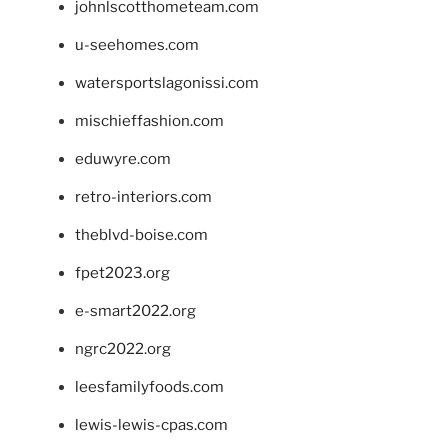
johnlscotthometeam.com
u-seehomes.com
watersportslagonissi.com
mischieffashion.com
eduwyre.com
retro-interiors.com
theblvd-boise.com
fpet2023.org
e-smart2022.org
ngrc2022.org
leesfamilyfoods.com
lewis-lewis-cpas.com