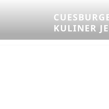
Skip
to
CUESBURGE
content
KULINER J