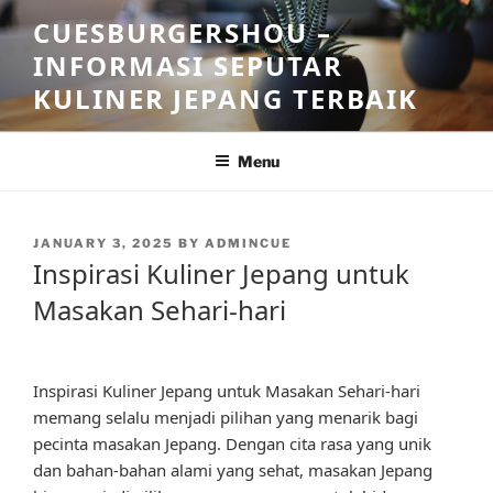
Skip
CUESBURGERSHOU –
to
INFORMASI SEPUTAR
content
KULINER JEPANG TERBAIK
Menu
POSTED
JANUARY 3, 2025
BY
ADMINCUE
ON
Inspirasi Kuliner Jepang untuk
Masakan Sehari-hari
Inspirasi Kuliner Jepang untuk Masakan Sehari-hari
memang selalu menjadi pilihan yang menarik bagi
pecinta masakan Jepang. Dengan cita rasa yang unik
dan bahan-bahan alami yang sehat, masakan Jepang