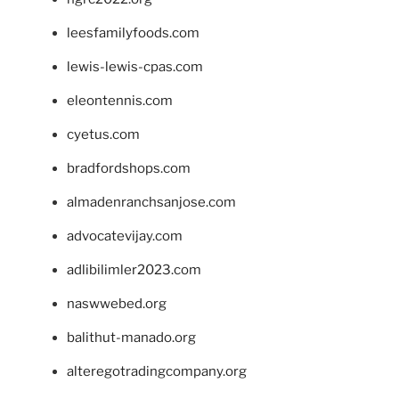
leesfamilyfoods.com
lewis-lewis-cpas.com
eleontennis.com
cyetus.com
bradfordshops.com
almadenranchsanjose.com
advocatevijay.com
adlibilimler2023.com
naswwebed.org
balithut-manado.org
alteregotradingcompany.org