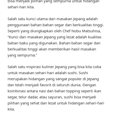
bisa menjadi pilihan yang sempurna untuk hidangan
sehari-hari kita.
Salah satu kunci utama dari masakan Jepang adalah
penggunaan bahan-bahan segar dan berkualitas tinggi.
Seperti yang diungkapkan oleh Chef Nobu Matsuhisa,
“Kunci dari masakan Jepang yang lezat adalah kualitas
bahan baku yang digunakan. Bahan-bahan segar dan
berkualitas tinggi akan memberikan hasil masakan
yang sempurna.”
Salah satu inspirasi kuliner Jepang yang bisa kita coba
untuk masakan sehari-hari adalah sushi. Sushi
merupakan hidangan yang sangat populer di Jepang
dan telah menjadi favorit di seluruh dunia. Dengan
kombinasi antara nasi dan bahan topping seperti ikan
segar, telur dadar, atau sayuran, sushi bisa menjadi
pilihan yang sehat dan lezat untuk hidangan sehari-hari
kita.