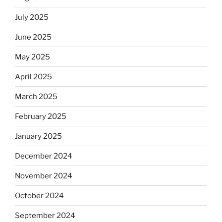
July 2025
June 2025
May 2025
April 2025
March 2025
February 2025
January 2025
December 2024
November 2024
October 2024
September 2024