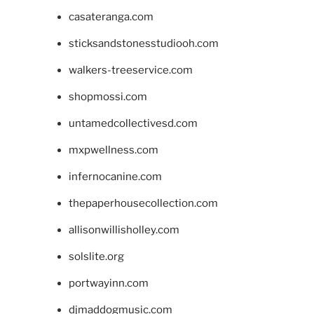
casateranga.com
sticksandstonesstudiooh.com
walkers-treeservice.com
shopmossi.com
untamedcollectivesd.com
mxpwellness.com
infernocanine.com
thepaperhousecollection.com
allisonwillisholley.com
solslite.org
portwayinn.com
djmaddogmusic.com