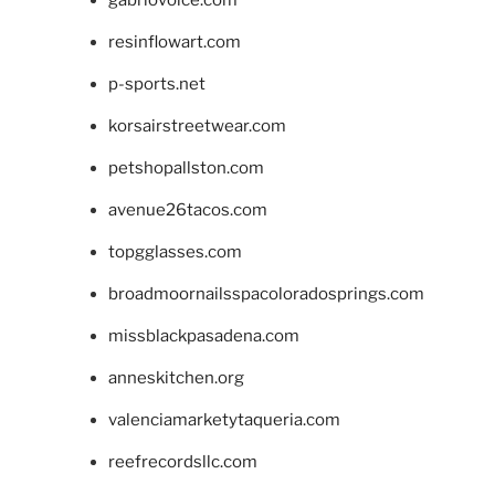
gabriovoice.com
resinflowart.com
p-sports.net
korsairstreetwear.com
petshopallston.com
avenue26tacos.com
topgglasses.com
broadmoornailsspacoloradosprings.com
missblackpasadena.com
anneskitchen.org
valenciamarketytaqueria.com
reefrecordsllc.com