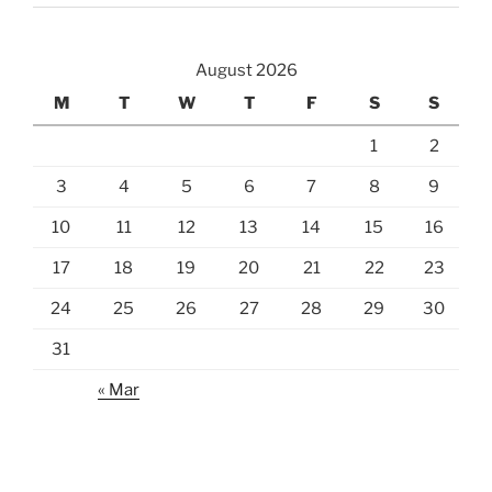
August 2026
M
T
W
T
F
S
S
1
2
3
4
5
6
7
8
9
10
11
12
13
14
15
16
17
18
19
20
21
22
23
24
25
26
27
28
29
30
31
« Mar