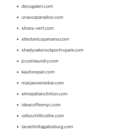
decogaleri.com
unavozparadios.com
shoes-vert.com
elbotanicopanama.com
shadyoaksrockportrvpark.com
jccoinlaundry.com
kautorepair.com
marjaeswinebar.com
elmazatlanclinton.com
ideacoffeenyc.com
odieschillicothe.com
lacantinitagalesburg.com