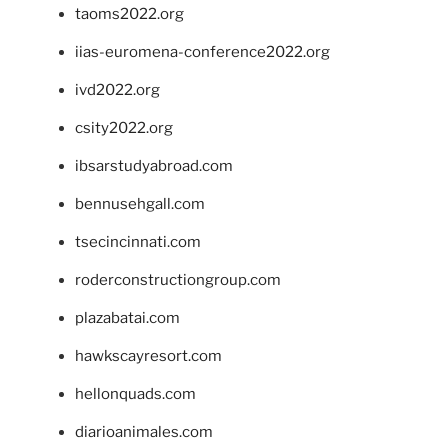
taoms2022.org
iias-euromena-conference2022.org
ivd2022.org
csity2022.org
ibsarstudyabroad.com
bennusehgall.com
tsecincinnati.com
roderconstructiongroup.com
plazabatai.com
hawkscayresort.com
hellonquads.com
diarioanimales.com