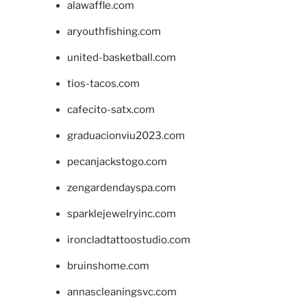
alawaffle.com
aryouthfishing.com
united-basketball.com
tios-tacos.com
cafecito-satx.com
graduacionviu2023.com
pecanjackstogo.com
zengardendayspa.com
sparklejewelryinc.com
ironcladtattoostudio.com
bruinshome.com
annascleaningsvc.com