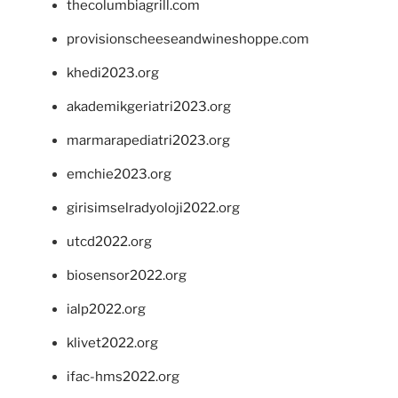
thecolumbiagrill.com
provisionscheeseandwineshoppe.com
khedi2023.org
akademikgeriatri2023.org
marmarapediatri2023.org
emchie2023.org
girisimselradyoloji2022.org
utcd2022.org
biosensor2022.org
ialp2022.org
klivet2022.org
ifac-hms2022.org