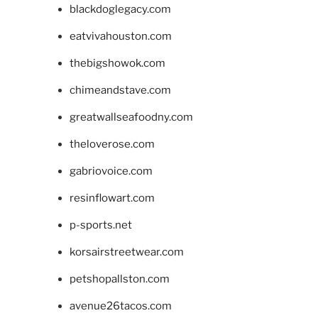
blackdoglegacy.com
eatvivahouston.com
thebigshowok.com
chimeandstave.com
greatwallseafoodny.com
theloverose.com
gabriovoice.com
resinflowart.com
p-sports.net
korsairstreetwear.com
petshopallston.com
avenue26tacos.com