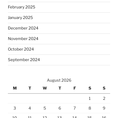
February 2025
January 2025
December 2024
November 2024
October 2024
September 2024
August 2026
M
T
W
T
F
S
S
1
2
3
4
5
6
7
8
9
10
11
12
13
14
15
16