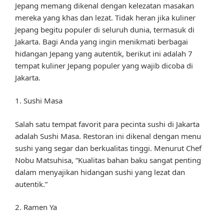
Jepang memang dikenal dengan kelezatan masakan
mereka yang khas dan lezat. Tidak heran jika kuliner
Jepang begitu populer di seluruh dunia, termasuk di
Jakarta. Bagi Anda yang ingin menikmati berbagai
hidangan Jepang yang autentik, berikut ini adalah 7
tempat kuliner Jepang populer yang wajib dicoba di
Jakarta.
1. Sushi Masa
Salah satu tempat favorit para pecinta sushi di Jakarta
adalah Sushi Masa. Restoran ini dikenal dengan menu
sushi yang segar dan berkualitas tinggi. Menurut Chef
Nobu Matsuhisa, “Kualitas bahan baku sangat penting
dalam menyajikan hidangan sushi yang lezat dan
autentik.”
2. Ramen Ya