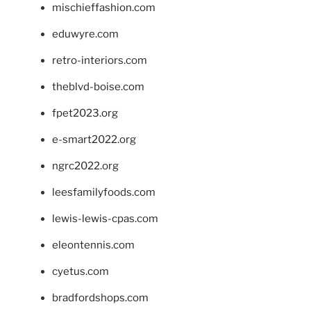
mischieffashion.com
eduwyre.com
retro-interiors.com
theblvd-boise.com
fpet2023.org
e-smart2022.org
ngrc2022.org
leesfamilyfoods.com
lewis-lewis-cpas.com
eleontennis.com
cyetus.com
bradfordshops.com