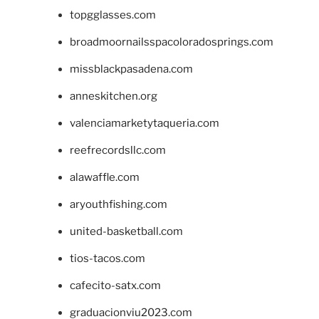
topgglasses.com
broadmoornailsspacoloradosprings.com
missblackpasadena.com
anneskitchen.org
valenciamarketytaqueria.com
reefrecordsllc.com
alawaffle.com
aryouthfishing.com
united-basketball.com
tios-tacos.com
cafecito-satx.com
graduacionviu2023.com