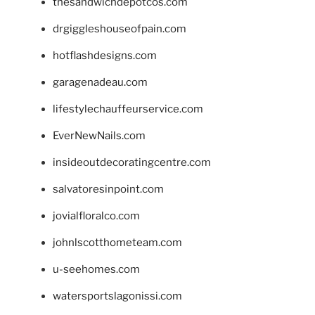
thesandwichdepotcos.com
drgiggleshouseofpain.com
hotflashdesigns.com
garagenadeau.com
lifestylechauffeurservice.com
EverNewNails.com
insideoutdecoratingcentre.com
salvatoresinpoint.com
jovialfloralco.com
johnlscotthometeam.com
u-seehomes.com
watersportslagonissi.com