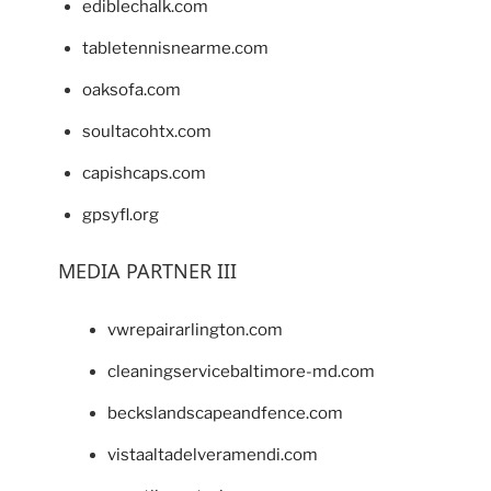
ediblechalk.com
tabletennisnearme.com
oaksofa.com
soultacohtx.com
capishcaps.com
gpsyfl.org
MEDIA PARTNER III
vwrepairarlington.com
cleaningservicebaltimore-md.com
beckslandscapeandfence.com
vistaaltadelveramendi.com