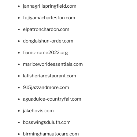
jannagrillspringfield.com
fujiyamacharleston.com
elpatronchardon.com
donglaishun-order.com
fiamc-rome2022.org
mariceworldessentials.com
lafisheriarestaurant.com
915jazzandmore.com
aguadulce-countryfair.com
jakehovis.com
bosswingsduluth.com
birminghamautocare.com