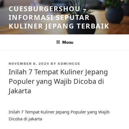
Skip
CUESBURGERSHOU –
to
INFORMASI SEPUTAR
content
KULINER JEPANG TERBAIK
Menu
POSTED
NOVEMBER 8, 2024
BY
ADMINCUE
ON
Inilah 7 Tempat Kuliner Jepang
Populer yang Wajib Dicoba di
Jakarta
Inilah 7 Tempat Kuliner Jepang Populer yang Wajib
Dicoba di Jakarta