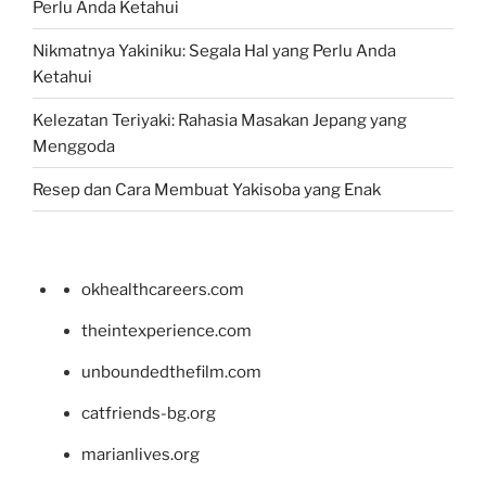
Perlu Anda Ketahui
Nikmatnya Yakiniku: Segala Hal yang Perlu Anda
Ketahui
Kelezatan Teriyaki: Rahasia Masakan Jepang yang
Menggoda
Resep dan Cara Membuat Yakisoba yang Enak
okhealthcareers.com
theintexperience.com
unboundedthefilm.com
catfriends-bg.org
marianlives.org