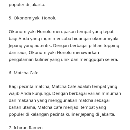
populer di Jakarta.
5. Okonomiyaki Honolu
Okonomiyaki Honolu merupakan tempat yang tepat
bagi Anda yang ingin mencoba hidangan okonomiyaki
Jepang yang autentik. Dengan berbagai pilihan topping
dan saus, Okonomiyaki Honolu menawarkan
pengalaman kuliner yang unik dan menggugah selera.
6. Matcha Cafe
Bagi pecinta matcha, Matcha Cafe adalah tempat yang
wajib Anda kunjungi. Dengan berbagai varian minuman
dan makanan yang menggunakan matcha sebagai
bahan utama, Matcha Cafe menjadi tempat yang
populer di kalangan pecinta kuliner Jepang di Jakarta.
7. Ichiran Ramen