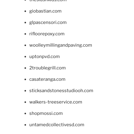
giobastian.com
glpascensori.com
rifloorepoxy.com
woolleymillingandpaving.com
uptonpvd.com
2troublegrill.com
casateranga.com
sticksandstonesstudiooh.com
walkers-treeservice.com
shopmossi.com
untamedcollectivesd.com