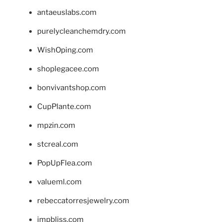
antaeuslabs.com
purelycleanchemdry.com
WishOping.com
shoplegacee.com
bonvivantshop.com
CupPlante.com
mpzin.com
stcreal.com
PopUpFlea.com
valueml.com
rebeccatorresjewelry.com
jmpbliss.com