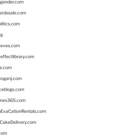
gender.com
ardssale.com
litics.com
rg
neves.com
ffectlibrary.com
ns.com
yoganj.com
rceblogs.com
ames365.com
EvaCationRentals.com
rCakeDelivery.com
.com