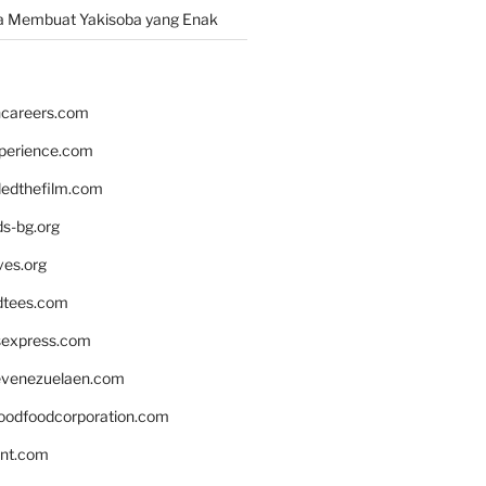
a Membuat Yakisoba yang Enak
hcareers.com
xperience.com
edthefilm.com
ds-bg.org
ves.org
tees.com
rsexpress.com
venezuelaen.com
oodfoodcorporation.com
nnt.com