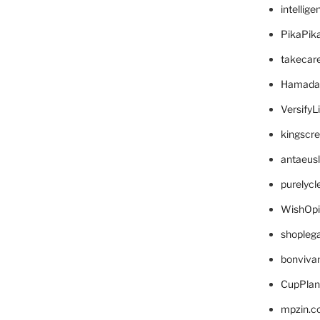
intellig
PikaPik
takecar
Hamada
VersifyL
kingscr
antaeus
purelyc
WishOp
shopleg
bonviva
CupPlan
mpzin.c