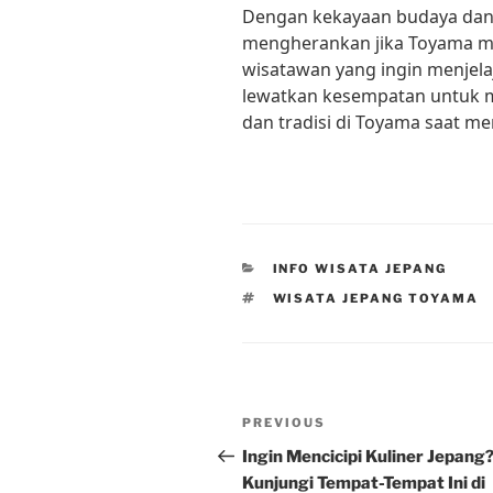
Dengan kekayaan budaya dan t
mengherankan jika Toyama me
wisatawan yang ingin menjelajah
lewatkan kesempatan untuk m
dan tradisi di Toyama saat m
CATEGORIES
INFO WISATA JEPANG
TAGS
WISATA JEPANG TOYAMA
Post
Previous
PREVIOUS
navigation
Post
Ingin Mencicipi Kuliner Jepang
Kunjungi Tempat-Tempat Ini di