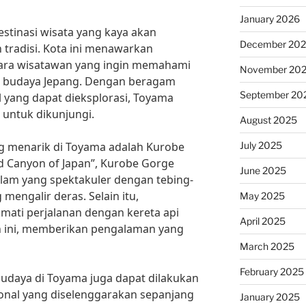
January 2026
stinasi wisata yang kaya akan
December 20
 tradisi. Kota ini menawarkan
para wisatawan yang ingin memahami
November 20
n budaya Jepang. Dengan beragam
September 20
l yang dapat dieksplorasi, Toyama
untuk dikunjungi.
August 2025
July 2025
ng menarik di Toyama adalah Kurobe
d Canyon of Japan”, Kurobe Gorge
June 2025
m yang spektakuler dengan tebing-
mengalir deras. Selain itu,
May 2025
mati perjalanan dengan kereta api
April 2025
h ini, memberikan pengalaman yang
March 2025
February 2025
 budaya di Toyama juga dapat dilakukan
isional yang diselenggarakan sepanjang
January 2025