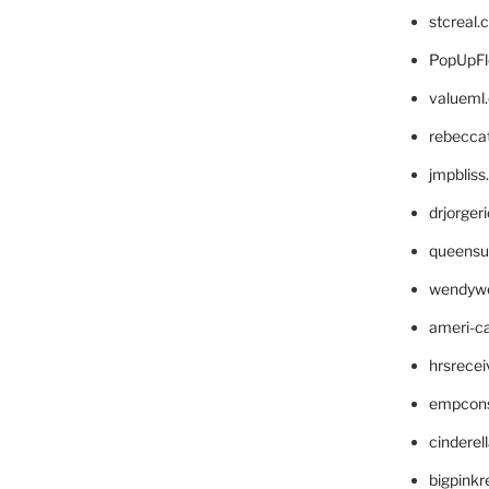
stcreal.
PopUpFl
valueml
rebecca
jmpblis
drjorger
queensu
wendyw
ameri-
hrsrece
empcon
cinderel
bigpinkr