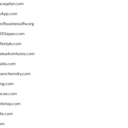
enceqatar.com
aApp.com
eofbusinessdfw.org
OfJapan.com
ifestyle.com
eekadventures.com
labs.com
leanchemdry.com
ing.com
acee.com
ntshop.com
te.com
om