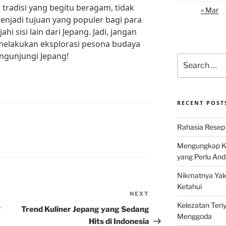
radisi yang begitu beragam, tidak
« Mar
njadi tujuan yang populer bagi para
i sisi lain dari Jepang. Jadi, jangan
elakukan eksplorasi pesona budaya
engunjungi Jepang!
Search
for:
RECENT POST
Rahasia Resep 
Mengungkap Ke
yang Perlu And
Nikmatnya Yaki
Ketahui
NEXT
Next
Kelezatan Teri
Post
?
Trend Kuliner Jepang yang Sedang
Menggoda
Hits di Indonesia