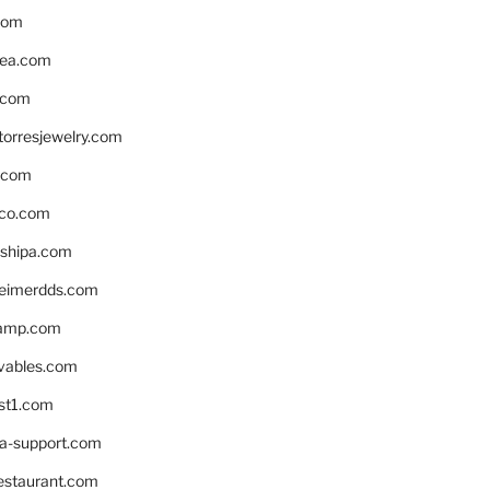
com
ea.com
.com
torresjewelry.com
s.com
ico.com
shipa.com
eimerdds.com
camp.com
ivables.com
st1.com
la-support.com
estaurant.com