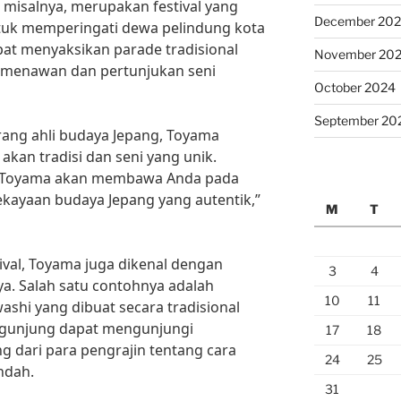
, misalnya, merupakan festival yang
December 20
ntuk memperingati dewa pelindung kota
at menyaksikan parade tradisional
November 20
menawan dan pertunjukan seni
October 2024
September 20
rang ahli budaya Jepang, Toyama
kan tradisi dan seni yang unik.
di Toyama akan membawa Anda pada
kayaan budaya Jepang yang autentik,”
M
T
tival, Toyama juga dikenal dengan
3
4
ya. Salah satu contohnya adalah
10
11
washi yang dibuat secara tradisional
engunjung dapat mengunjungi
17
18
g dari para pengrajin tentang cara
24
25
ndah.
31