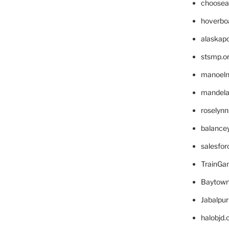
choosea
hoverbo
alaskapo
stsmp.o
manoel
mandelae
roselyn
balance
salesfo
TrainG
Baytown
Jabalpu
halobjd