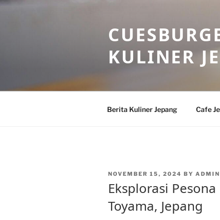
Skip
to
CUESBURGE
content
KULINER J
Berita Kuliner Jepang
Cafe J
POSTED
NOVEMBER 15, 2024
BY
ADMIN
ON
Eksplorasi Pesona 
Toyama, Jepang