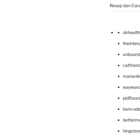
Resep dan Car
okhealt
theinte
unbound
catfrien
marianli
wayward
pidfloo
bancode
betterm
hingsto