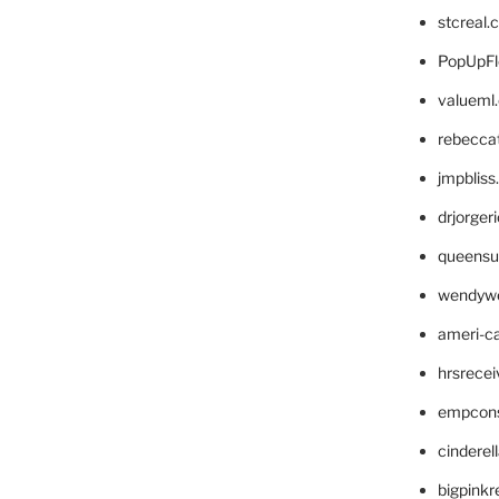
stcreal.
PopUpFl
valueml
rebecca
jmpblis
drjorger
queensu
wendyw
ameri-
hrsrece
empcon
cinderel
bigpinkr