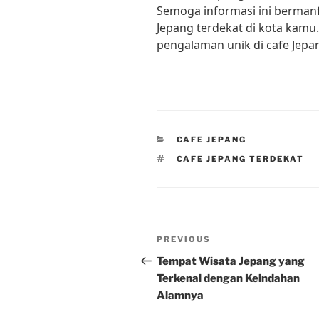
Semoga informasi ini berma
Jepang terdekat di kota kamu
pengalaman unik di cafe Jepa
CATEGORIES
CAFE JEPANG
TAGS
CAFE JEPANG TERDEKAT
Post
Previous
PREVIOUS
navigation
Post
Tempat Wisata Jepang yang
Terkenal dengan Keindahan
Alamnya