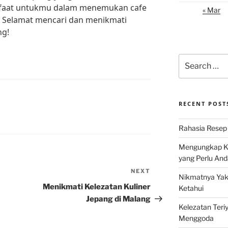
nfaat untukmu dalam menemukan cafe
« Mar
. Selamat mencari dan menikmati
ng!
Search
for:
RECENT POST
Rahasia Resep 
Mengungkap Ke
yang Perlu And
NEXT
Next
Nikmatnya Yaki
Post
Menikmati Kelezatan Kuliner
Ketahui
Jepang di Malang
Kelezatan Teri
Menggoda