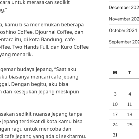
 cara untuk merasakan sedikit
December 20
ng.”
November 20
arta, kamu bisa menemukan beberapa
October 2024
Hoshino Coffee, Djournal Coffee, dan
ntara itu, di kota Bandung, cafe
September 20
offee, Two Hands Full, dan Kuro Coffee
 yang menarik.
gemar budaya Jepang, “Saat aku
M
T
aku biasanya mencari cafe Jepang
ggal. Dengan begitu, aku bisa
n dan kesejukan Jepang meskipun
3
4
10
11
rasakan sedikit nuansa Jepang tanpa
17
18
e Jepang terdekat di kota kamu bisa
24
25
Jangan ragu untuk mencoba dan
31
 cafe Jepang yang ada di sekitarmu.