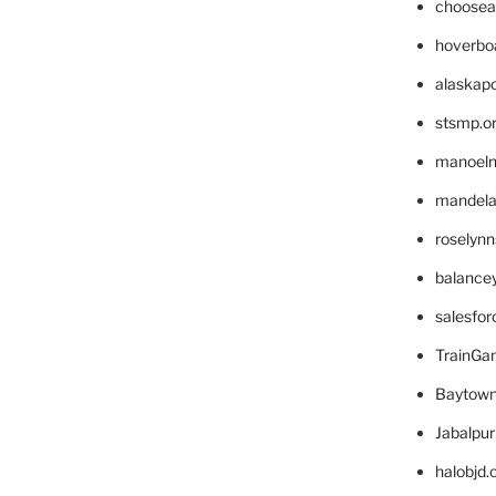
choosea
hoverbo
alaskapo
stsmp.o
manoel
mandelae
roselyn
balance
salesfo
TrainG
Baytown
Jabalpu
halobjd