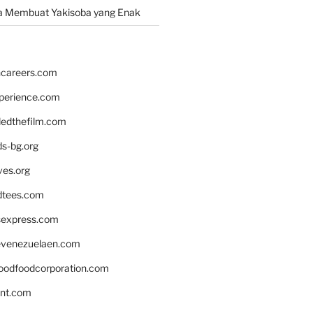
a Membuat Yakisoba yang Enak
hcareers.com
xperience.com
edthefilm.com
ds-bg.org
ves.org
tees.com
rsexpress.com
venezuelaen.com
oodfoodcorporation.com
nnt.com