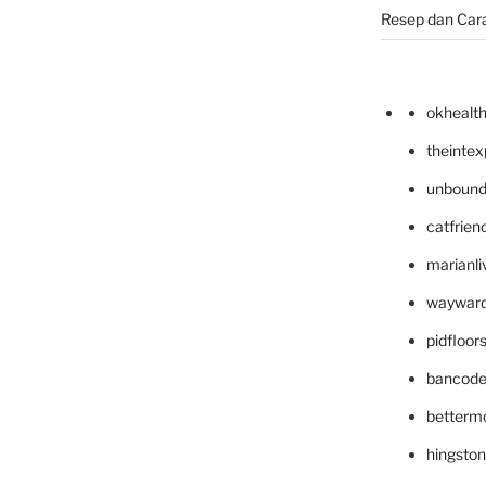
Resep dan Car
okhealt
theinte
unbound
catfrien
marianli
wayward
pidfloo
bancode
betterm
hingsto