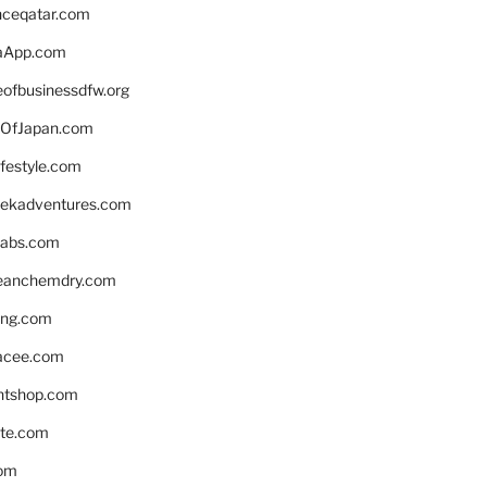
enceqatar.com
aApp.com
eofbusinessdfw.org
OfJapan.com
ifestyle.com
eekadventures.com
labs.com
leanchemdry.com
ing.com
acee.com
ntshop.com
te.com
om