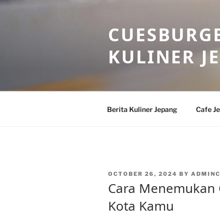
Skip
to
CUESBURGE
content
KULINER J
Berita Kuliner Jepang
Cafe J
POSTED
OCTOBER 26, 2024
BY
ADMIN
ON
Cara Menemukan C
Kota Kamu