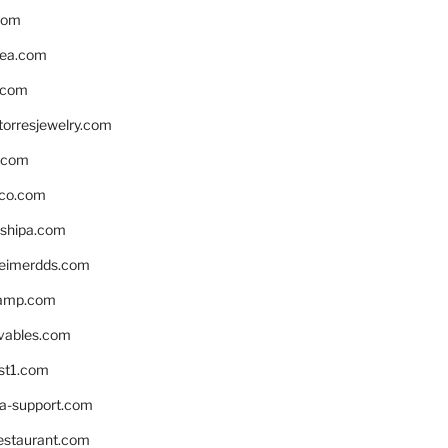
com
ea.com
.com
torresjewelry.com
s.com
ico.com
shipa.com
eimerdds.com
camp.com
ivables.com
st1.com
la-support.com
estaurant.com