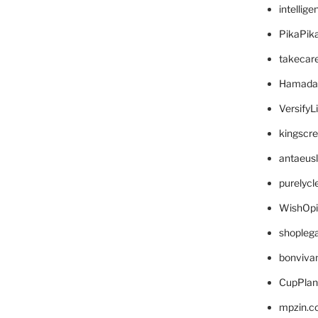
intellig
PikaPik
takecar
Hamada
VersifyL
kingscr
antaeus
purelyc
WishOp
shopleg
bonviva
CupPlan
mpzin.c