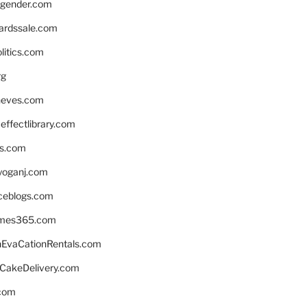
gender.com
ardssale.com
litics.com
rg
neves.com
ffectlibrary.com
ns.com
yoganj.com
rceblogs.com
ames365.com
EvaCationRentals.com
rCakeDelivery.com
.com