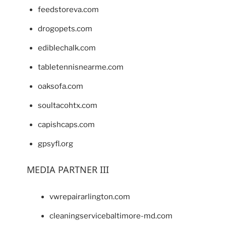
feedstoreva.com
drogopets.com
ediblechalk.com
tabletennisnearme.com
oaksofa.com
soultacohtx.com
capishcaps.com
gpsyfl.org
MEDIA PARTNER III
vwrepairarlington.com
cleaningservicebaltimore-md.com