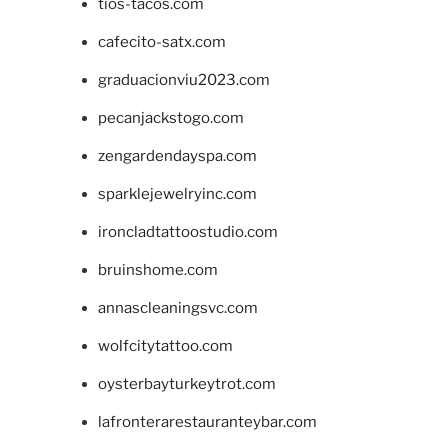
tios-tacos.com
cafecito-satx.com
graduacionviu2023.com
pecanjackstogo.com
zengardendayspa.com
sparklejewelryinc.com
ironcladtattoostudio.com
bruinshome.com
annascleaningsvc.com
wolfcitytattoo.com
oysterbayturkeytrot.com
lafronterarestauranteybar.com