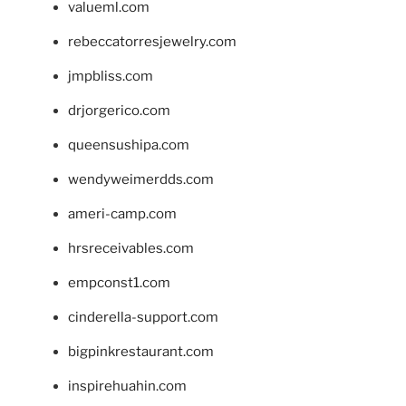
valueml.com
rebeccatorresjewelry.com
jmpbliss.com
drjorgerico.com
queensushipa.com
wendyweimerdds.com
ameri-camp.com
hrsreceivables.com
empconst1.com
cinderella-support.com
bigpinkrestaurant.com
inspirehuahin.com