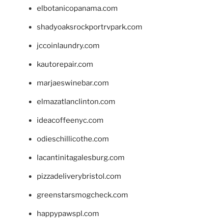
elbotanicopanama.com
shadyoaksrockportrvpark.com
jccoinlaundry.com
kautorepair.com
marjaeswinebar.com
elmazatlanclinton.com
ideacoffeenyc.com
odieschillicothe.com
lacantinitagalesburg.com
pizzadeliverybristol.com
greenstarsmogcheck.com
happypawspl.com