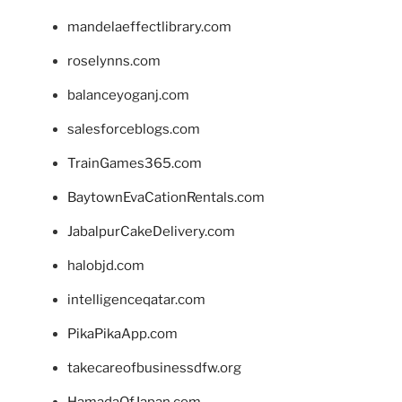
mandelaeffectlibrary.com
roselynns.com
balanceyoganj.com
salesforceblogs.com
TrainGames365.com
BaytownEvaCationRentals.com
JabalpurCakeDelivery.com
halobjd.com
intelligenceqatar.com
PikaPikaApp.com
takecareofbusinessdfw.org