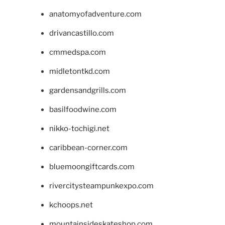
anatomyofadventure.com
drivancastillo.com
cmmedspa.com
midletontkd.com
gardensandgrills.com
basilfoodwine.com
nikko-tochigi.net
caribbean-corner.com
bluemoongiftcards.com
rivercitysteampunkexpo.com
kchoops.net
mountainsideskateshop.com