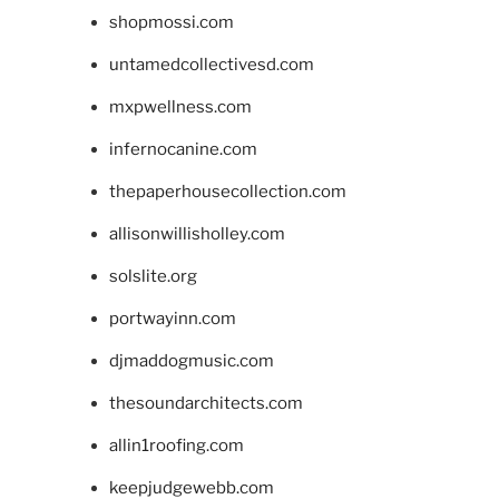
shopmossi.com
untamedcollectivesd.com
mxpwellness.com
infernocanine.com
thepaperhousecollection.com
allisonwillisholley.com
solslite.org
portwayinn.com
djmaddogmusic.com
thesoundarchitects.com
allin1roofing.com
keepjudgewebb.com