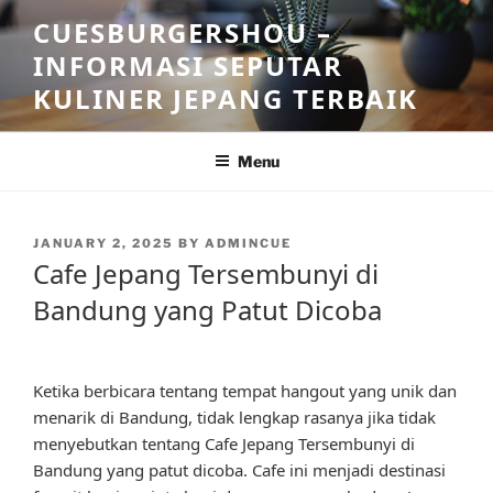
Skip
CUESBURGERSHOU –
to
INFORMASI SEPUTAR
content
KULINER JEPANG TERBAIK
Menu
POSTED
JANUARY 2, 2025
BY
ADMINCUE
ON
Cafe Jepang Tersembunyi di
Bandung yang Patut Dicoba
Ketika berbicara tentang tempat hangout yang unik dan
menarik di Bandung, tidak lengkap rasanya jika tidak
menyebutkan tentang Cafe Jepang Tersembunyi di
Bandung yang patut dicoba. Cafe ini menjadi destinasi