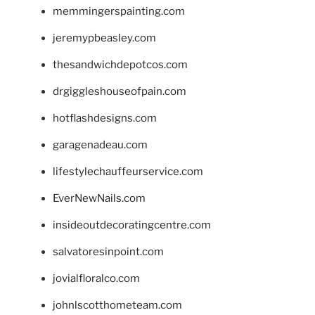
memmingerspainting.com
jeremypbeasley.com
thesandwichdepotcos.com
drgiggleshouseofpain.com
hotflashdesigns.com
garagenadeau.com
lifestylechauffeurservice.com
EverNewNails.com
insideoutdecoratingcentre.com
salvatoresinpoint.com
jovialfloralco.com
johnlscotthometeam.com