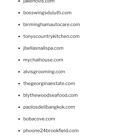
jakehovis.com
bosswingsduluth.com
birminghamautocare.com
tonyscountrykitchen.com
jbellasnailspa.com
mychaihouse.com
alvisgrooming.com
thegeorginaestate.com
blythewoodseafood.com
paolosdelibangkok.com
bobacove.com
phoone24brookfield.com