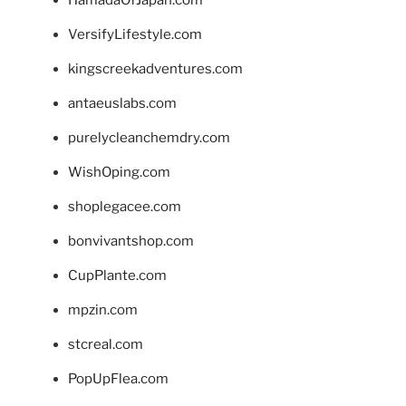
HamadaOfJapan.com
VersifyLifestyle.com
kingscreekadventures.com
antaeuslabs.com
purelycleanchemdry.com
WishOping.com
shoplegacee.com
bonvivantshop.com
CupPlante.com
mpzin.com
stcreal.com
PopUpFlea.com