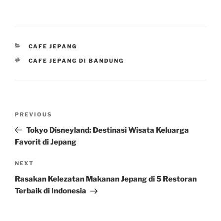
CATEGORIES
CAFE JEPANG
TAGS
CAFE JEPANG DI BANDUNG
Post
Previous
PREVIOUS
navigation
Post
Tokyo Disneyland: Destinasi Wisata Keluarga
Favorit di Jepang
Next
NEXT
Post
Rasakan Kelezatan Makanan Jepang di 5 Restoran
Terbaik di Indonesia