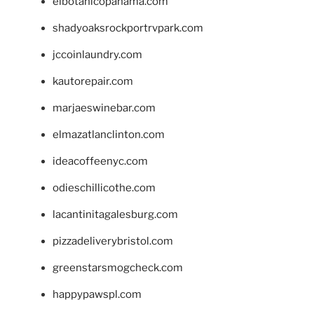
elbotanicopanama.com
shadyoaksrockportrvpark.com
jccoinlaundry.com
kautorepair.com
marjaeswinebar.com
elmazatlanclinton.com
ideacoffeenyc.com
odieschillicothe.com
lacantinitagalesburg.com
pizzadeliverybristol.com
greenstarsmogcheck.com
happypawspl.com