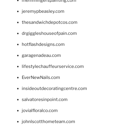
memmingerspainting.com
jeremypbeasley.com
thesandwichdepotcos.com
drgiggleshouseofpain.com
hotflashdesigns.com
garagenadeau.com
lifestylechauffeurservice.com
EverNewNails.com
insideoutdecoratingcentre.com
salvatoresinpoint.com
jovialfloralco.com
johnlscotthometeam.com