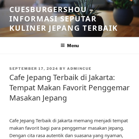
Skip
CUESBURGERSHOU –
to
INFORMASI SEPUTAR
content
KULINER JEPANG TERBAIK
Menu
POSTED
SEPTEMBER 17, 2024
BY
ADMINCUE
ON
Cafe Jepang Terbaik di Jakarta:
Tempat Makan Favorit Penggemar
Masakan Jepang
Cafe Jepang Terbaik di Jakarta memang menjadi tempat
makan favorit bagi para penggemar masakan Jepang.
Dengan cita rasa autentik dan suasana yang nyaman,