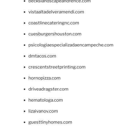
beckslandscapeandfence.com
vistaaltadelveramendi.com
coastlinecateringnc.com
cuesburgershouston.com
psicologiaespecializadaencampeche.com
dmtacos.com
crescentstreetprinting.com
hornopizza.com
driveadragster.com
hematologa.com
lizaivanov.com
guesttinyhomes.com