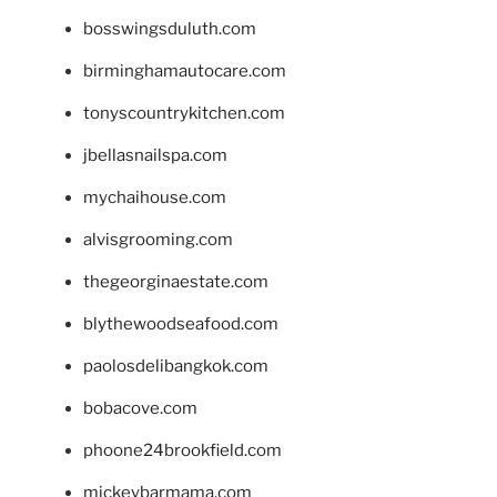
bosswingsduluth.com
birminghamautocare.com
tonyscountrykitchen.com
jbellasnailspa.com
mychaihouse.com
alvisgrooming.com
thegeorginaestate.com
blythewoodseafood.com
paolosdelibangkok.com
bobacove.com
phoone24brookfield.com
mickeybarmama.com