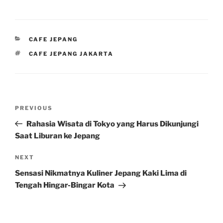
CATEGORIES
CAFE JEPANG
TAGS
CAFE JEPANG JAKARTA
Post
Previous
PREVIOUS
navigation
Post
Rahasia Wisata di Tokyo yang Harus Dikunjungi
Saat Liburan ke Jepang
Next
NEXT
Post
Sensasi Nikmatnya Kuliner Jepang Kaki Lima di
Tengah Hingar-Bingar Kota