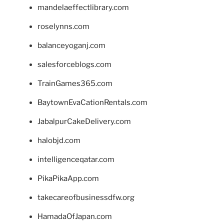
mandelaeffectlibrary.com
roselynns.com
balanceyoganj.com
salesforceblogs.com
TrainGames365.com
BaytownEvaCationRentals.com
JabalpurCakeDelivery.com
halobjd.com
intelligenceqatar.com
PikaPikaApp.com
takecareofbusinessdfw.org
HamadaOfJapan.com