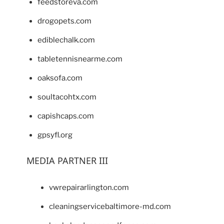
feedstoreva.com
drogopets.com
ediblechalk.com
tabletennisnearme.com
oaksofa.com
soultacohtx.com
capishcaps.com
gpsyfl.org
MEDIA PARTNER III
vwrepairarlington.com
cleaningservicebaltimore-md.com