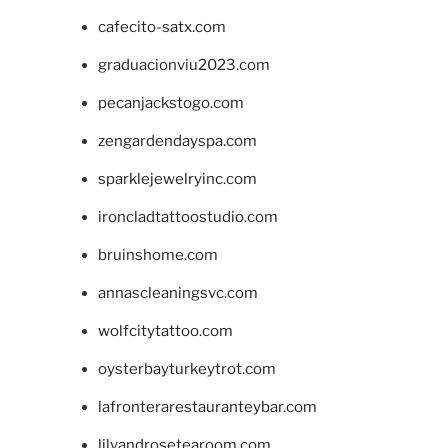
cafecito-satx.com
graduacionviu2023.com
pecanjackstogo.com
zengardendayspa.com
sparklejewelryinc.com
ironcladtattoostudio.com
bruinshome.com
annascleaningsvc.com
wolfcitytattoo.com
oysterbayturkeytrot.com
lafronterarestauranteybar.com
lilyandrosetearoom.com