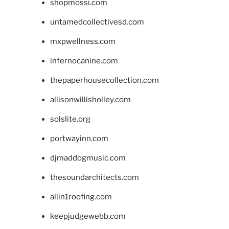
shopmossi.com
untamedcollectivesd.com
mxpwellness.com
infernocanine.com
thepaperhousecollection.com
allisonwillisholley.com
solslite.org
portwayinn.com
djmaddogmusic.com
thesoundarchitects.com
allin1roofing.com
keepjudgewebb.com