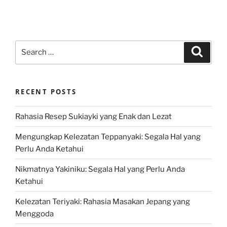
Search
Search
for:
RECENT POSTS
Rahasia Resep Sukiayki yang Enak dan Lezat
Mengungkap Kelezatan Teppanyaki: Segala Hal yang
Perlu Anda Ketahui
Nikmatnya Yakiniku: Segala Hal yang Perlu Anda
Ketahui
Kelezatan Teriyaki: Rahasia Masakan Jepang yang
Menggoda