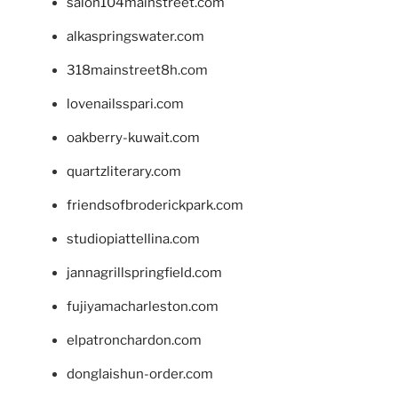
salon104mainstreet.com
alkaspringswater.com
318mainstreet8h.com
lovenailsspari.com
oakberry-kuwait.com
quartzliterary.com
friendsofbroderickpark.com
studiopiattellina.com
jannagrillspringfield.com
fujiyamacharleston.com
elpatronchardon.com
donglaishun-order.com