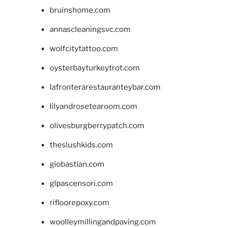
bruinshome.com
annascleaningsvc.com
wolfcitytattoo.com
oysterbayturkeytrot.com
lafronterarestauranteybar.com
lilyandrosetearoom.com
olivesburgberrypatch.com
theslushkids.com
giobastian.com
glpascensori.com
rifloorepoxy.com
woolleymillingandpaving.com