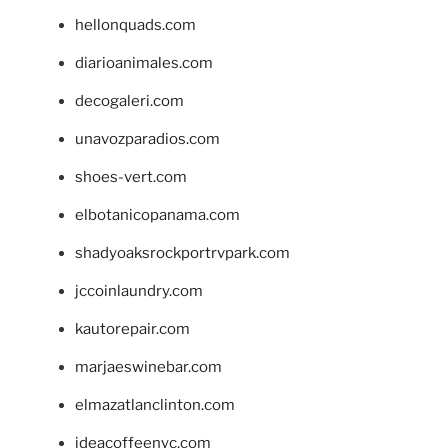
hellonquads.com
diarioanimales.com
decogaleri.com
unavozparadios.com
shoes-vert.com
elbotanicopanama.com
shadyoaksrockportrvpark.com
jccoinlaundry.com
kautorepair.com
marjaeswinebar.com
elmazatlanclinton.com
ideacoffeenyc.com