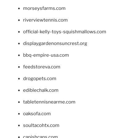
morseysfarms.com
riverviewtennis.com
official-kelly-toys-squishmallows.com
displaygardenonsuncrest.org
bbq-empire-usa.com
feedstoreva.com
drogopets.com
ediblechalk.com
tabletennisnearme.com
oaksofa.com
soultacohtx.com
capishcaps.com