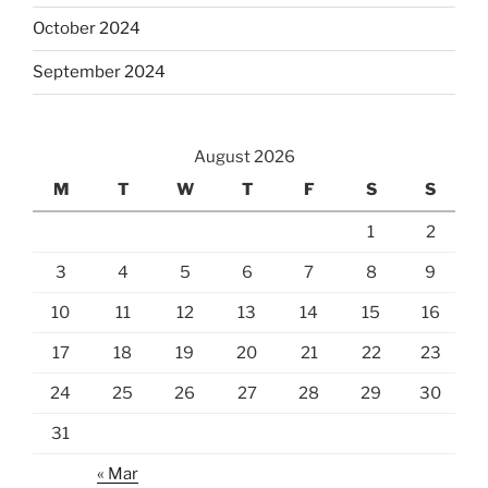
October 2024
September 2024
August 2026
M
T
W
T
F
S
S
1
2
3
4
5
6
7
8
9
10
11
12
13
14
15
16
17
18
19
20
21
22
23
24
25
26
27
28
29
30
31
« Mar