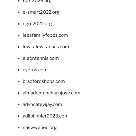
fpet2023.org
e-smart2022.org
ngrc2022.org
leesfamilyfoods.com
lewis-lewis-cpas.com
eleontennis.com
cyetus.com
bradfordshops.com
almadenranchsanjose.com
advocatevijay.com
adlibilimler2023.com
naswwebed.org