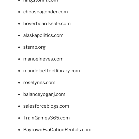
hingstonnt.com
chooseagender.com
hoverboardssale.com
alaskapolitics.com
stsmp.org
manoelneves.com
mandelaeffectlibrary.com
roselynns.com
balanceyoganj.com
salesforceblogs.com
TrainGames365.com
BaytownEvaCationRentals.com