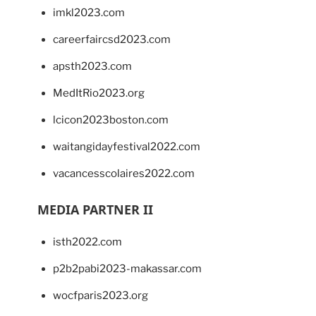
imkl2023.com
careerfaircsd2023.com
apsth2023.com
MedItRio2023.org
lcicon2023boston.com
waitangidayfestival2022.com
vacancesscolaires2022.com
MEDIA PARTNER II
isth2022.com
p2b2pabi2023-makassar.com
wocfparis2023.org