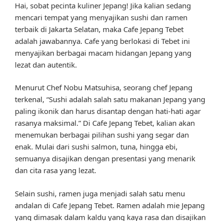
Hai, sobat pecinta kuliner Jepang! Jika kalian sedang
mencari tempat yang menyajikan sushi dan ramen
terbaik di Jakarta Selatan, maka Cafe Jepang Tebet
adalah jawabannya. Cafe yang berlokasi di Tebet ini
menyajikan berbagai macam hidangan Jepang yang
lezat dan autentik.
Menurut Chef Nobu Matsuhisa, seorang chef Jepang
terkenal, “Sushi adalah salah satu makanan Jepang yang
paling ikonik dan harus disantap dengan hati-hati agar
rasanya maksimal.” Di Cafe Jepang Tebet, kalian akan
menemukan berbagai pilihan sushi yang segar dan
enak. Mulai dari sushi salmon, tuna, hingga ebi,
semuanya disajikan dengan presentasi yang menarik
dan cita rasa yang lezat.
Selain sushi, ramen juga menjadi salah satu menu
andalan di Cafe Jepang Tebet. Ramen adalah mie Jepang
yang dimasak dalam kaldu yang kaya rasa dan disajikan