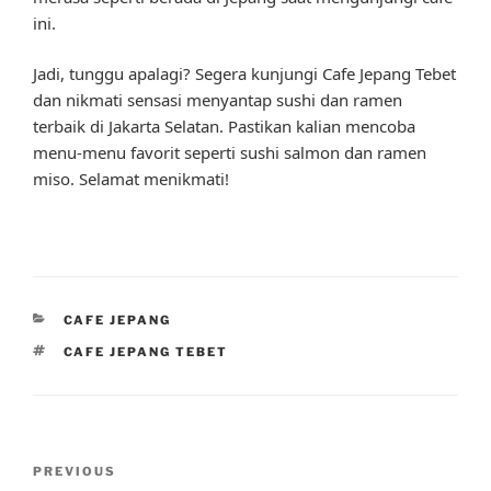
ini.
Jadi, tunggu apalagi? Segera kunjungi Cafe Jepang Tebet
dan nikmati sensasi menyantap sushi dan ramen
terbaik di Jakarta Selatan. Pastikan kalian mencoba
menu-menu favorit seperti sushi salmon dan ramen
miso. Selamat menikmati!
CATEGORIES
CAFE JEPANG
TAGS
CAFE JEPANG TEBET
Post
Previous
PREVIOUS
navigation