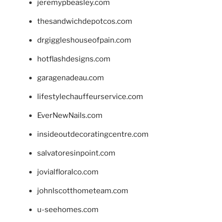
jeremypbeasley.com
thesandwichdepotcos.com
drgiggleshouseofpain.com
hotflashdesigns.com
garagenadeau.com
lifestylechauffeurservice.com
EverNewNails.com
insideoutdecoratingcentre.com
salvatoresinpoint.com
jovialfloralco.com
johnlscotthometeam.com
u-seehomes.com