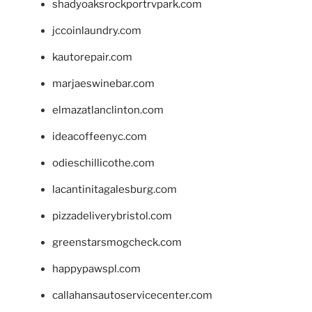
shadyoaksrockportrvpark.com
jccoinlaundry.com
kautorepair.com
marjaeswinebar.com
elmazatlanclinton.com
ideacoffeenyc.com
odieschillicothe.com
lacantinitagalesburg.com
pizzadeliverybristol.com
greenstarsmogcheck.com
happypawspl.com
callahansautoservicecenter.com