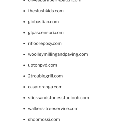
olivesburgberrypatch.com
theslushkids.com
giobastian.com
glpascensori.com
rifloorepoxy.com
woolleymillingandpaving.com
uptonpvd.com
2troublegrill.com
casateranga.com
sticksandstonesstudiooh.com
walkers-treeservice.com
shopmossi.com