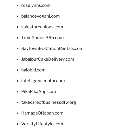
roselynns.com
balanceyoganj.com
salesforceblogs.com
TrainGames365.com
BaytownEvaCationRentals.com
JabalpurCakeDelivery.com
halobjd.com
intelligenceqatar.com
PikaPikaApp.com
takecareofbusinessdfw.org
HamadaOfJapan.com
VersifyLifestyle.com