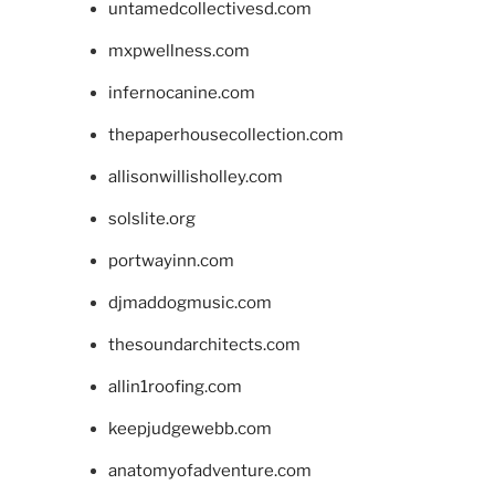
untamedcollectivesd.com
mxpwellness.com
infernocanine.com
thepaperhousecollection.com
allisonwillisholley.com
solslite.org
portwayinn.com
djmaddogmusic.com
thesoundarchitects.com
allin1roofing.com
keepjudgewebb.com
anatomyofadventure.com