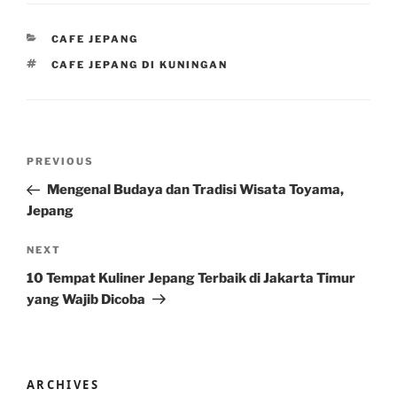
CATEGORIES
CAFE JEPANG
TAGS
CAFE JEPANG DI KUNINGAN
Post
Previous
PREVIOUS
navigation
Post
Mengenal Budaya dan Tradisi Wisata Toyama,
Jepang
Next
NEXT
Post
10 Tempat Kuliner Jepang Terbaik di Jakarta Timur
yang Wajib Dicoba
ARCHIVES