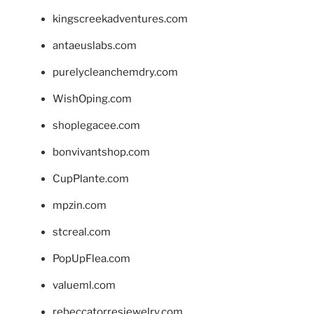
kingscreekadventures.com
antaeuslabs.com
purelycleanchemdry.com
WishOping.com
shoplegacee.com
bonvivantshop.com
CupPlante.com
mpzin.com
stcreal.com
PopUpFlea.com
valueml.com
rebeccatorresjewelry.com