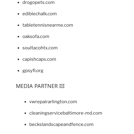
drogopets.com
ediblechalk.com
tabletennisnearme.com
oaksofa.com
soultacohtx.com
capishcaps.com
gpsyfl.org
MEDIA PARTNER III
vwrepairarlington.com
cleaningservicebaltimore-md.com
beckslandscapeandfence.com