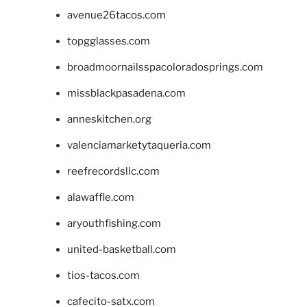
avenue26tacos.com
topgglasses.com
broadmoornailsspacoloradosprings.com
missblackpasadena.com
anneskitchen.org
valenciamarketytaqueria.com
reefrecordsllc.com
alawaffle.com
aryouthfishing.com
united-basketball.com
tios-tacos.com
cafecito-satx.com