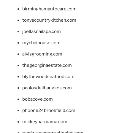
birminghamautocare.com
tonyscountrykitchen.com
jbellasnailspa.com
mychaihouse.com
alvisgrooming.com
thegeorginaestate.com
blythewoodseafood.com
paolosdelibangkok.com
bobacove.com
phoone24brookfield.com
mickeybarmama.com
roadwayconstructioninc.com