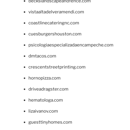
beckslandscapeandfence.com
vistaaltadelveramendi.com
coastlinecateringnc.com
cuesburgershouston.com
psicologiaespecializadaencampeche.com
dmtacos.com
crescentstreetprinting.com
hornopizza.com
driveadragster.com
hematologa.com
lizaivanov.com
guesttinyhomes.com