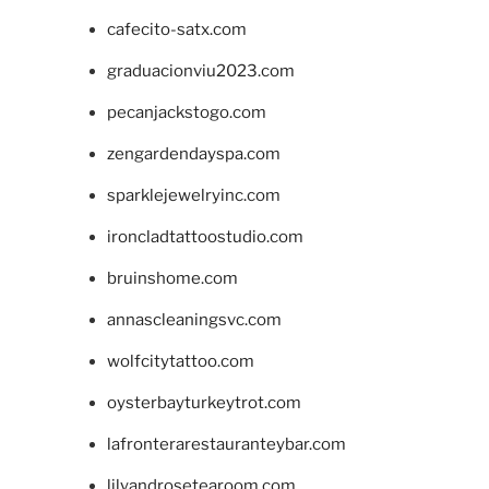
cafecito-satx.com
graduacionviu2023.com
pecanjackstogo.com
zengardendayspa.com
sparklejewelryinc.com
ironcladtattoostudio.com
bruinshome.com
annascleaningsvc.com
wolfcitytattoo.com
oysterbayturkeytrot.com
lafronterarestauranteybar.com
lilyandrosetearoom.com