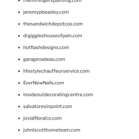
memmingerspainting.com
jeremypbeasley.com
thesandwichdepotcos.com
drgiggleshouseofpain.com
hotflashdesigns.com
garagenadeau.com
lifestylechauffeurservice.com
EverNewNails.com
insideoutdecoratingcentre.com
salvatoresinpoint.com
jovialfloralco.com
johnlscotthometeam.com