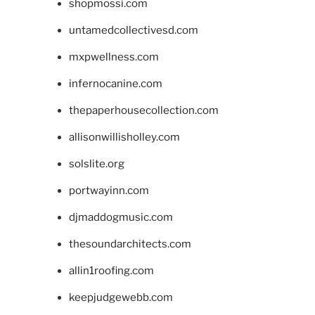
shopmossi.com
untamedcollectivesd.com
mxpwellness.com
infernocanine.com
thepaperhousecollection.com
allisonwillisholley.com
solslite.org
portwayinn.com
djmaddogmusic.com
thesoundarchitects.com
allin1roofing.com
keepjudgewebb.com