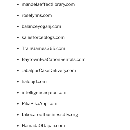
mandelaeffectlibrary.com
roselynns.com
balanceyoganj.com
salesforceblogs.com
TrainGames365.com
BaytownEvaCationRentals.com
JabalpurCakeDelivery.com
halobjd.com
intelligenceqatar.com
PikaPikaApp.com
takecareofbusinessdfw.org
HamadaOfJapan.com