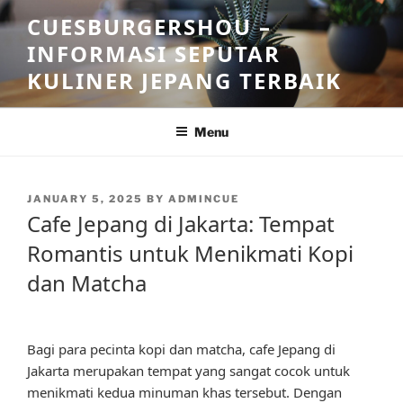
Skip
CUESBURGERSHOU –
to
INFORMASI SEPUTAR
content
KULINER JEPANG TERBAIK
Menu
POSTED
JANUARY 5, 2025
BY
ADMINCUE
ON
Cafe Jepang di Jakarta: Tempat
Romantis untuk Menikmati Kopi
dan Matcha
Bagi para pecinta kopi dan matcha, cafe Jepang di
Jakarta merupakan tempat yang sangat cocok untuk
menikmati kedua minuman khas tersebut. Dengan