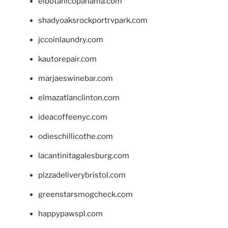
elbotanicopanama.com
shadyoaksrockportrvpark.com
jccoinlaundry.com
kautorepair.com
marjaeswinebar.com
elmazatlanclinton.com
ideacoffeenyc.com
odieschillicothe.com
lacantinitagalesburg.com
pizzadeliverybristol.com
greenstarsmogcheck.com
happypawspl.com