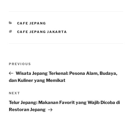
CATEGORIES
CAFE JEPANG
TAGS
CAFE JEPANG JAKARTA
Post
Previous
PREVIOUS
navigation
Post
Wisata Jepang Terkenal: Pesona Alam, Budaya,
dan Kuliner yang Memikat
Next
NEXT
Post
Telur Jepang: Makanan Favorit yang Wajib Dicoba di
Restoran Jepang