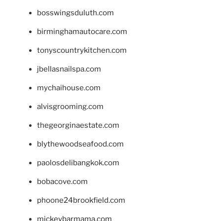
bosswingsduluth.com
birminghamautocare.com
tonyscountrykitchen.com
jbellasnailspa.com
mychaihouse.com
alvisgrooming.com
thegeorginaestate.com
blythewoodseafood.com
paolosdelibangkok.com
bobacove.com
phoone24brookfield.com
mickeybarmama.com