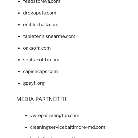
feedstoreva.com
drogopets.com
ediblechalk.com
tabletennisnearme.com
oaksofa.com
soultacohtx.com
capishcaps.com
gpsyfl.org
MEDIA PARTNER III
vwrepairarlington.com
cleaningservicebaltimore-md.com