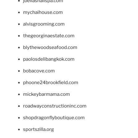
jbellasnailspa.com
mychaihouse.com
alvisgrooming.com
thegeorginaestate.com
blythewoodseafood.com
paolosdelibangkok.com
bobacove.com
phoone24brookfield.com
mickeybarmama.com
roadwayconstructioninc.com
shopdragonflyboutique.com
sportszilla.org