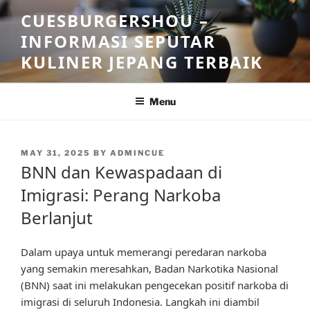
Skip
CUESBURGERSHOU –
to
INFORMASI SEPUTAR
content
KULINER JEPANG TERBAIK
Menu
POSTED
MAY 31, 2025
BY
ADMINCUE
ON
BNN dan Kewaspadaan di
Imigrasi: Perang Narkoba
Berlanjut
Dalam upaya untuk memerangi peredaran narkoba
yang semakin meresahkan, Badan Narkotika Nasional
(BNN) saat ini melakukan pengecekan positif narkoba di
imigrasi di seluruh Indonesia. Langkah ini diambil