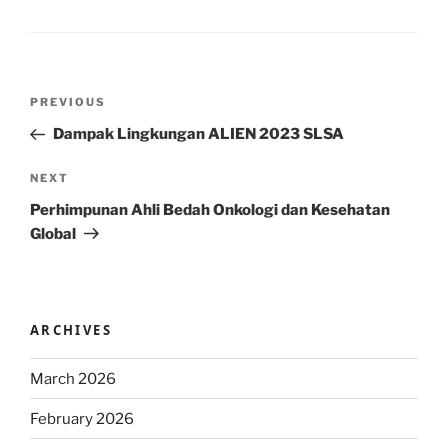
Post
Previous
PREVIOUS
navigation
Post
Dampak Lingkungan ALIEN 2023 SLSA
Next
NEXT
Post
Perhimpunan Ahli Bedah Onkologi dan Kesehatan
Global
ARCHIVES
March 2026
February 2026