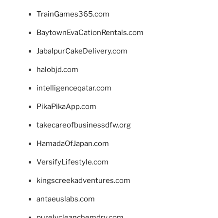
TrainGames365.com
BaytownEvaCationRentals.com
JabalpurCakeDelivery.com
halobjd.com
intelligenceqatar.com
PikaPikaApp.com
takecareofbusinessdfw.org
HamadaOfJapan.com
VersifyLifestyle.com
kingscreekadventures.com
antaeuslabs.com
purelycleanchemdry.com