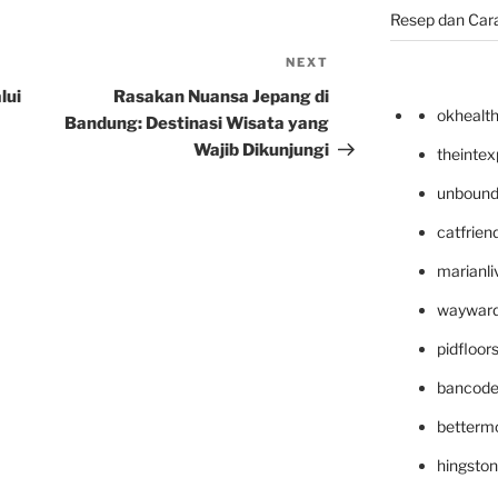
Resep dan Car
NEXT
Next
Post
lui
Rasakan Nuansa Jepang di
okhealt
Bandung: Destinasi Wisata yang
Wajib Dikunjungi
theinte
unbound
catfrien
marianli
wayward
pidfloo
bancode
betterm
hingsto