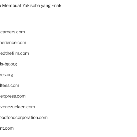
a Membuat Yakisoba yang Enak
hcareers.com
xperience.com
edthefilm.com
ds-bg.org
ves.org
tees.com
rsexpress.com
venezuelaen.com
oodfoodcorporation.com
nnt.com