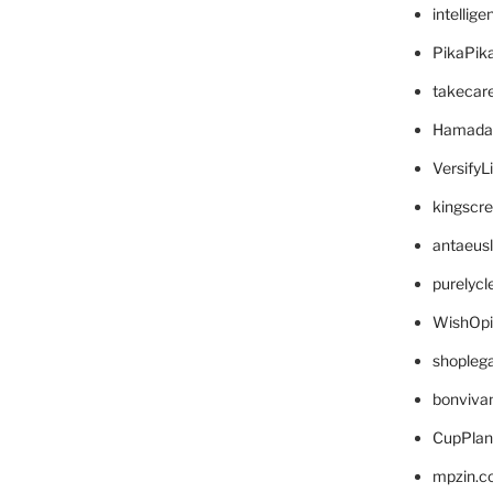
intellig
PikaPik
takecar
Hamada
VersifyL
kingscr
antaeus
purelyc
WishOp
shopleg
bonviva
CupPlan
mpzin.c