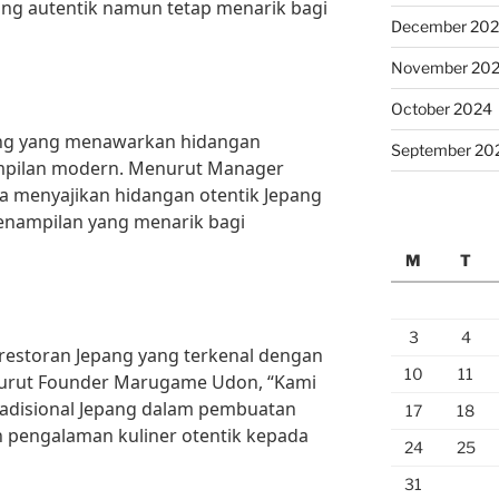
ang autentik namun tetap menarik bagi
December 20
November 20
October 2024
ang yang menawarkan hidangan
September 20
ampilan modern. Menurut Manager
a menyajikan hidangan otentik Jepang
penampilan yang menarik bagi
M
T
3
4
storan Jepang yang terkenal dengan
10
11
nurut Founder Marugame Udon, “Kami
radisional Jepang dalam pembuatan
17
18
pengalaman kuliner otentik kepada
24
25
31