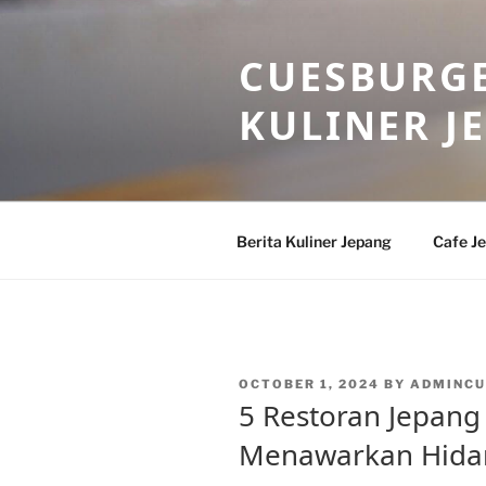
Skip
to
CUESBURGE
content
KULINER J
Berita Kuliner Jepang
Cafe J
POSTED
OCTOBER 1, 2024
BY
ADMINCU
ON
5 Restoran Jepang 
Menawarkan Hidan