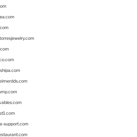
com
ea.com
.com
torresjewelry.com
s.com
ico.com
shipa.com
eimerdds.com
camp.com
ivables.com
st1.com
la-support.com
estaurant.com