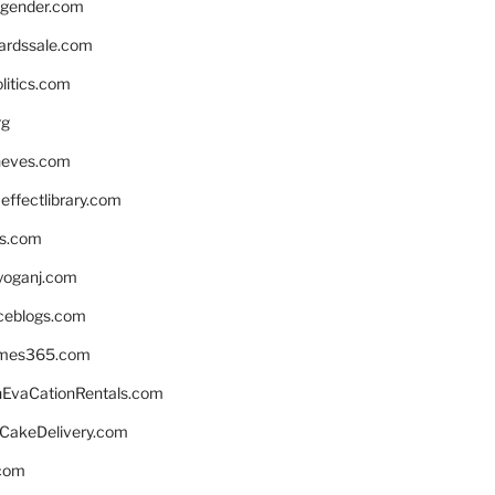
gender.com
ardssale.com
litics.com
rg
neves.com
ffectlibrary.com
ns.com
yoganj.com
rceblogs.com
ames365.com
EvaCationRentals.com
rCakeDelivery.com
.com