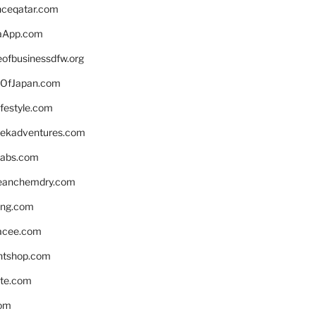
enceqatar.com
aApp.com
eofbusinessdfw.org
OfJapan.com
ifestyle.com
eekadventures.com
labs.com
leanchemdry.com
ing.com
acee.com
ntshop.com
te.com
om