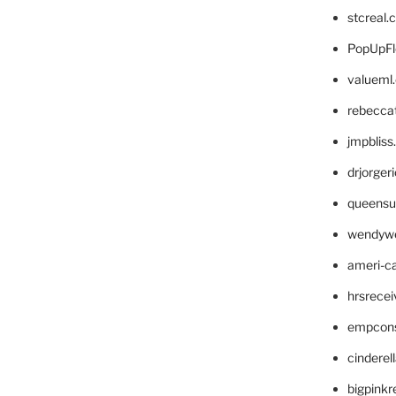
stcreal.
PopUpFl
valueml
rebecca
jmpblis
drjorger
queensu
wendyw
ameri-
hrsrece
empcon
cinderel
bigpinkr