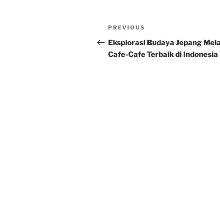
Post
Previous
PREVIOUS
navigation
Post
Eksplorasi Budaya Jepang Mela
Cafe-Cafe Terbaik di Indonesia