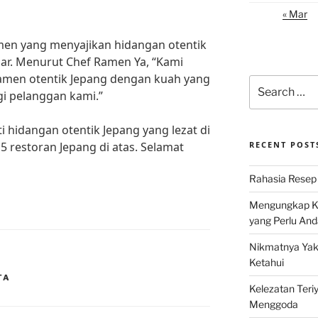
« Mar
men yang menyajikan hidangan otentik
ar. Menurut Chef Ramen Ya, “Kami
ramen otentik Jepang dengan kuah yang
Search
gi pelanggan kami.”
for:
i hidangan otentik Jepang yang lezat di
5 restoran Jepang di atas. Selamat
RECENT POST
Rahasia Resep 
Mengungkap Ke
yang Perlu And
Nikmatnya Yaki
Ketahui
TA
Kelezatan Teri
Menggoda