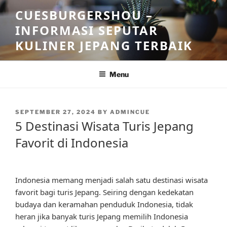
Skip
CUESBURGERSHOU –
to
INFORMASI SEPUTAR
content
KULINER JEPANG TERBAIK
Menu
POSTED
SEPTEMBER 27, 2024
BY
ADMINCUE
ON
5 Destinasi Wisata Turis Jepang
Favorit di Indonesia
Indonesia memang menjadi salah satu destinasi wisata
favorit bagi turis Jepang. Seiring dengan kedekatan
budaya dan keramahan penduduk Indonesia, tidak
heran jika banyak turis Jepang memilih Indonesia