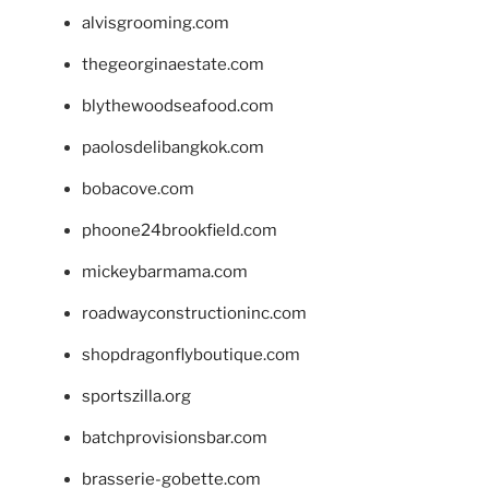
alvisgrooming.com
thegeorginaestate.com
blythewoodseafood.com
paolosdelibangkok.com
bobacove.com
phoone24brookfield.com
mickeybarmama.com
roadwayconstructioninc.com
shopdragonflyboutique.com
sportszilla.org
batchprovisionsbar.com
brasserie-gobette.com