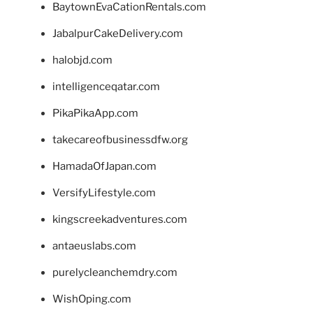
BaytownEvaCationRentals.com
JabalpurCakeDelivery.com
halobjd.com
intelligenceqatar.com
PikaPikaApp.com
takecareofbusinessdfw.org
HamadaOfJapan.com
VersifyLifestyle.com
kingscreekadventures.com
antaeuslabs.com
purelycleanchemdry.com
WishOping.com