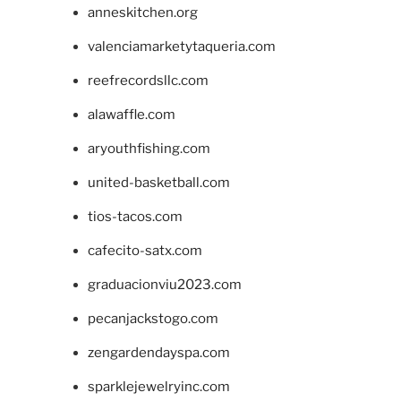
anneskitchen.org
valenciamarketytaqueria.com
reefrecordsllc.com
alawaffle.com
aryouthfishing.com
united-basketball.com
tios-tacos.com
cafecito-satx.com
graduacionviu2023.com
pecanjackstogo.com
zengardendayspa.com
sparklejewelryinc.com