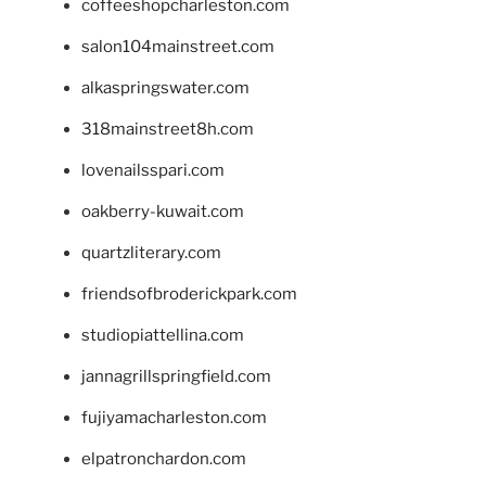
coffeeshopcharleston.com
salon104mainstreet.com
alkaspringswater.com
318mainstreet8h.com
lovenailsspari.com
oakberry-kuwait.com
quartzliterary.com
friendsofbroderickpark.com
studiopiattellina.com
jannagrillspringfield.com
fujiyamacharleston.com
elpatronchardon.com