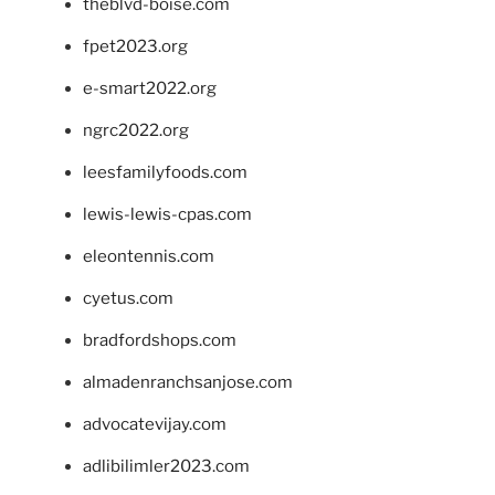
theblvd-boise.com
fpet2023.org
e-smart2022.org
ngrc2022.org
leesfamilyfoods.com
lewis-lewis-cpas.com
eleontennis.com
cyetus.com
bradfordshops.com
almadenranchsanjose.com
advocatevijay.com
adlibilimler2023.com