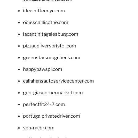
ideacoffeenyc.com
odieschillicothe.com
lacantinitagalesburg.com
pizzadeliverybristol.com
greenstarsmogcheck.com
happypawspl.com
callahansautoservicecenter.com
georgiascornermarket.com
perfectfit24-7.com
portugalprivatedriver.com
von-racer.com