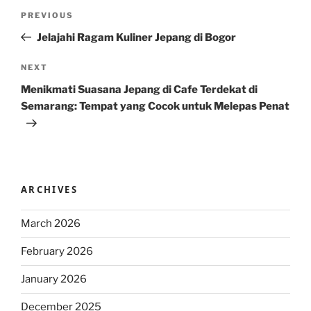
Post
Previous
PREVIOUS
navigation
Post
Jelajahi Ragam Kuliner Jepang di Bogor
Next
NEXT
Post
Menikmati Suasana Jepang di Cafe Terdekat di
Semarang: Tempat yang Cocok untuk Melepas Penat
ARCHIVES
March 2026
February 2026
January 2026
December 2025