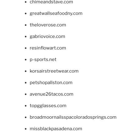
chimeandstave.com
greatwallseafoodny.com
theloverose.com
gabriovoice.com
resinflowart.com
p-sports.net
korsairstreetwear.com
petshopallston.com
avenue26tacos.com
topgglasses.com
broadmoornailsspacoloradosprings.com
missblackpasadena.com