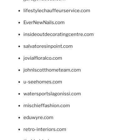
lifestylechauffeurservice.com
EverNewNails.com
insideoutdecoratingcentre.com
salvatoresinpoint.com
jovialfloralco.com
johnlscotthometeam.com
u-seehomes.com
watersportslagonissi.com
mischieffashion.com
eduwyre.com
retro-interiors.com