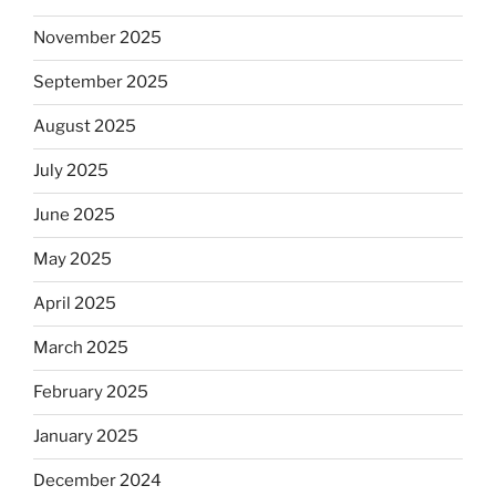
November 2025
September 2025
August 2025
July 2025
June 2025
May 2025
April 2025
March 2025
February 2025
January 2025
December 2024