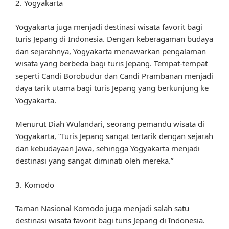
2. Yogyakarta
Yogyakarta juga menjadi destinasi wisata favorit bagi
turis Jepang di Indonesia. Dengan keberagaman budaya
dan sejarahnya, Yogyakarta menawarkan pengalaman
wisata yang berbeda bagi turis Jepang. Tempat-tempat
seperti Candi Borobudur dan Candi Prambanan menjadi
daya tarik utama bagi turis Jepang yang berkunjung ke
Yogyakarta.
Menurut Diah Wulandari, seorang pemandu wisata di
Yogyakarta, “Turis Jepang sangat tertarik dengan sejarah
dan kebudayaan Jawa, sehingga Yogyakarta menjadi
destinasi yang sangat diminati oleh mereka.”
3. Komodo
Taman Nasional Komodo juga menjadi salah satu
destinasi wisata favorit bagi turis Jepang di Indonesia.