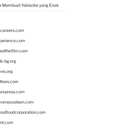
a Membuat Yakisoba yang Enak
hcareers.com
xperience.com
edthefilm.com
ds-bg.org
ves.org
tees.com
rsexpress.com
venezuelaen.com
oodfoodcorporation.com
nnt.com