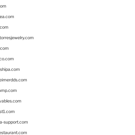
com
ea.com
.com
torresjewelry.com
s.com
ico.com
shipa.com
eimerdds.com
camp.com
ivables.com
st1.com
la-support.com
estaurant.com