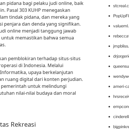
an pidana bagi pelaku judi online, baik
stcreal.
n. Pasal 303 KUHP menegaskan
PopUpFl
lam tindak pidana, dan mereka yang
si penjara dan denda yang signifikan.
valueml
di online menjadi tanggung jawab
rebecca
kait untuk memastikan bahwa semua
as.
jmpblis
drjorger
kan pemblokiran terhadap situs-situs
roperasi di Indonesia. Melalui
queensu
Informatika, upaya berkelanjutan
wendyw
 ruang digital dari konten perjudian.
gi pemerintah untuk melindungi
ameri-
tuhan nilai-nilai budaya dan moral
hrsrece
empcon
cinderel
itas Rekreasi
bigpinkr