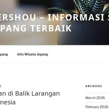
RSHOU – INFORMASI 
EPANG TERBAIK
epang
Info Wisata Jepang
ARCHIVES
E
n di Balik Larangan
March 2026
onesia
February 2026