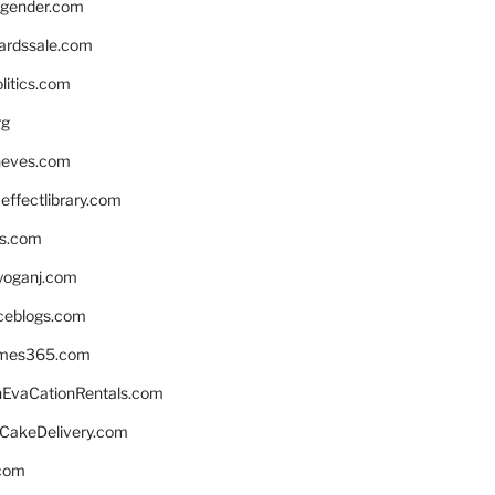
gender.com
ardssale.com
litics.com
rg
neves.com
ffectlibrary.com
ns.com
yoganj.com
rceblogs.com
ames365.com
EvaCationRentals.com
rCakeDelivery.com
.com