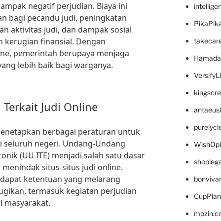
dampak negatif perjudian. Biaya ini
intellig
n bagi pecandu judi, peningkatan
PikaPik
an aktivitas judi, dan dampak sosial
n kerugian finansial. Dengan
takecar
ine, pemerintah berupaya menjaga
Hamada
 yang lebih baik bagi warganya.
VersifyL
kingscr
Terkait Judi Online
antaeus
purelyc
menetapkan berbagai peraturan untuk
 di seluruh negeri. Undang-Undang
WishOp
ronik (UU ITE) menjadi salah satu dasar
shopleg
enindak situs-situs judi online.
rdapat ketentuan yang melarang
bonviva
gikan, termasuk kegiatan perjudian
CupPlan
 masyarakat.
mpzin.c