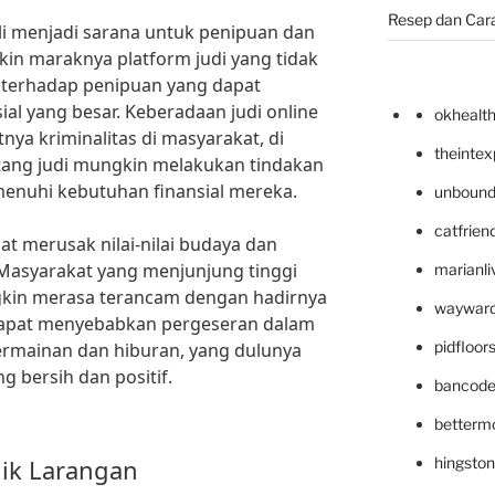
Resep dan Car
kali menjadi sarana untuk penipuan dan
kin maraknya platform judi yang tidak
n terhadap penipuan yang dapat
al yang besar. Keberadaan judi online
okhealt
ya kriminalitas di masyarakat, di
theinte
utang judi mungkin melakukan tindakan
nuhi kebutuhan finansial mereka.
unbound
catfrien
apat merusak nilai-nilai budaya dan
 Masyarakat yang menjunjung tinggi
marianli
kin merasa terancam dengan hadirnya
wayward
i dapat menyebabkan pergeseran dalam
pidfloo
ermainan dan hiburan, yang dulunya
g bersih dan positif.
bancode
betterm
lik Larangan
hingsto