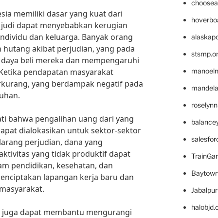
choosea
esia memiliki dasar yang kuat dari
hoverbo
, judi dapat menyebabkan kerugian
 individu dan keluarga. Banyak orang
alaskapo
n hutang akibat perjudian, yang pada
stsmp.o
 daya beli mereka dan mempengaruhi
Ketika pendapatan masyarakat
manoel
rkurang, yang berdampak negatif pada
mandelae
uhan.
roselyn
i bahwa pengalihan uang dari yang
balance
dapat dialokasikan untuk sektor-sektor
salesfo
larang perjudian, dana yang
ktivitas yang tidak produktif dapat
TrainG
lam pendidikan, kesehatan, dan
Baytown
 menciptakan lapangan kerja baru dan
masyarakat.
Jabalpu
halobjd
line juga dapat membantu mengurangi