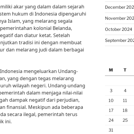
miliki akar yang dalam dalam sejarah
December 20
stem hukum di Indonesia dipengaruhi
November 20
snya Islam, yang melarang segala
 pemerintahan kolonial Belanda,
October 2024
egatif dan diatur ketat. Setelah
September 20
njutkan tradisi ini dengan membuat
r dan melarang judi dalam berbagai
M
T
 Indonesia mengeluarkan Undang-
ian, yang dengan tegas melarang
luruh wilayah negeri. Undang-undang
3
4
merintah dalam menjaga nilai-nilai
ah dampak negatif dari perjudian,
10
11
an finansial. Meskipun ada beberapa
17
18
da secara ilegal, pemerintah terus
24
25
 ini.
31