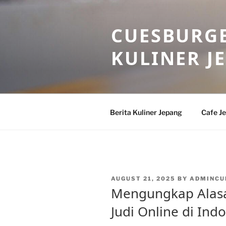
Skip
to
CUESBURGE
content
KULINER J
Berita Kuliner Jepang
Cafe J
POSTED
AUGUST 21, 2025
BY
ADMINCU
ON
Mengungkap Alasa
Judi Online di Ind