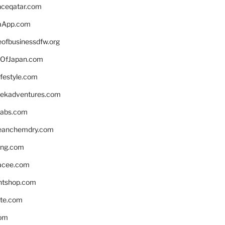
enceqatar.com
aApp.com
eofbusinessdfw.org
OfJapan.com
ifestyle.com
eekadventures.com
labs.com
leanchemdry.com
ing.com
acee.com
ntshop.com
te.com
om