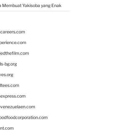
a Membuat Yakisoba yang Enak
hcareers.com
xperience.com
edthefilm.com
ds-bg.org
ves.org
tees.com
rsexpress.com
venezuelaen.com
oodfoodcorporation.com
nnt.com