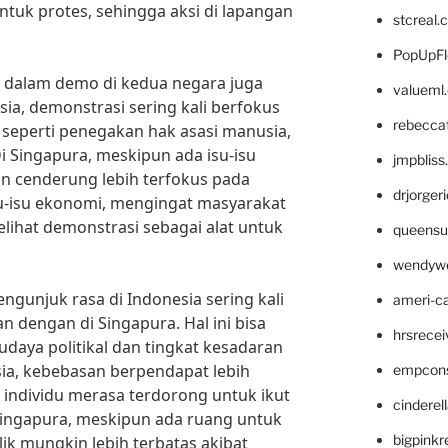
uk protes, sehingga aksi di lapangan
stcreal.
PopUpFl
at dalam demo di kedua negara juga
valueml
sia, demonstrasi sering kali berfokus
rebecca
k, seperti penegakan hak asasi manusia,
Di Singapura, meskipun ada isu-isu
jmpblis
an cenderung lebih terfokus pada
drjorger
su-isu ekonomi, mengingat masyarakat
lihat demonstrasi sebagai alat untuk
queensu
wendyw
pengunjuk rasa di Indonesia sering kali
ameri-
n dengan di Singapura. Hal ini bisa
hrsrece
daya politikal dan tingkat kesadaran
sia, kebebasan berpendapat lebih
empcon
individu merasa terdorong untuk ikut
cinderel
Singapura, meskipun ada ruang untuk
bigpinkr
lik mungkin lebih terbatas akibat