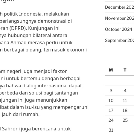
December 20
 politik Indonesia, melakukan
November 20
 berlangsungnya demonstrasi di
rah (DPRD). Kunjungan ini
October 2024
nya hubungan bilateral antara
September 20
 mana Ahmad merasa perlu untuk
m berbagai bidang, termasuk ekonomi
M
T
dalam negeri juga menjadi faktor
ni untuk bertemu dengan berbagai
caya bahwa dialog internasional dapat
3
4
berbeda dan solusi bagi tantangan
unjungan ini juga menunjukkan
10
11
libat dalam isu-isu yang mempengaruhi
17
18
 jauh dari rumah.
24
25
 Sahroni juga berencana untuk
31