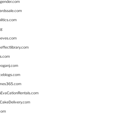
gender.com
ardssale.com
litics.com
rg
neves.com
ffectlibrary.com
ns.com
yoganj.com
rceblogs.com
ames365.com
EvaCationRentals.com
rCakeDelivery.com
.com