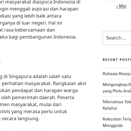
 masyarakat diaspora Indonesia di
« Mar
ngin menggali aspirasi dan harapan
kasi yang lebih baik antara
anya di luar negeri. Hal ini
t rasa kebersamaan dan
Search
reka bagi pembangunan Indonesia.
for:
D
RECENT POST
Rahasia Resep 
di Singapura adalah salah satu
perhatian masyarakat. Rangkaian aksi
Mengungkap Ke
esikan pendapat dan harapan warga
yang Perlu And
l oleh pemerintah daerah. Peserta
Nikmatnya Yaki
emen masyarakat, mulai dari
Ketahui
ktivis yang merasa perlu untuk
 secara langsung.
Kelezatan Teri
Menggoda