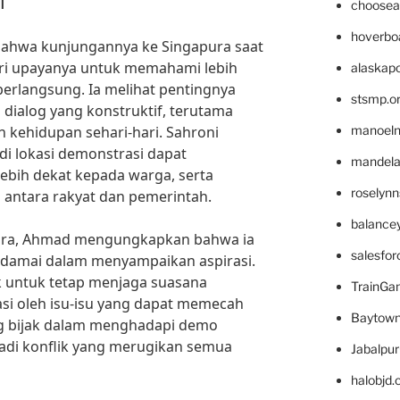
i
choosea
hoverbo
ahwa kunjungannya ke Singapura saat
ri upayanya untuk memahami lebih
alaskapo
berlangsung. Ia melihat pentingnya
stsmp.o
dialog yang konstruktif, terutama
h kehidupan sehari-hari. Sahroni
manoel
i lokasi demonstrasi dapat
mandelae
ebih dekat kepada warga, serta
roselyn
 antara rakyat dan pemerintah.
balance
ara, Ahmad mengungkapkan bahwa ia
salesfo
damai dalam menyampaikan aspirasi.
 untuk tetap menjaga suasana
TrainG
asi oleh isu-isu yang dapat memecah
Baytown
ng bijak dalam menghadapi demo
rjadi konflik yang merugikan semua
Jabalpu
halobjd