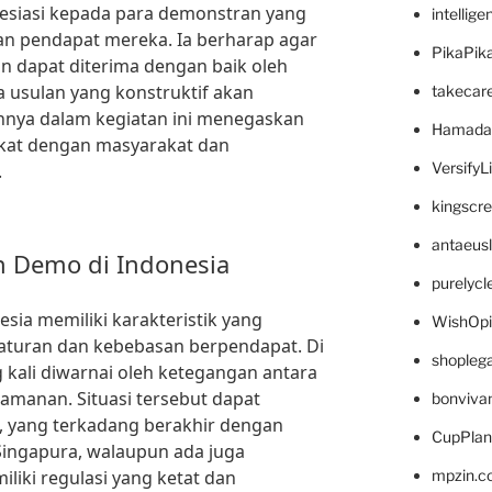
esiasi kepada para demonstran yang
intellig
n pendapat mereka. Ia berharap agar
PikaPik
n dapat diterima dengan baik oleh
usulan yang konstruktif akan
takecar
annya dalam kegiatan ini menegaskan
Hamada
kat dengan masyarakat dan
VersifyL
.
kingscr
antaeus
 Demo di Indonesia
purelyc
sia memiliki karakteristik yang
WishOp
 aturan dan kebebasan berpendapat. Di
shopleg
 kali diwarnai oleh ketegangan antara
amanan. Situasi tersebut dapat
bonviva
, yang terkadang berakhir dengan
CupPlan
 Singapura, walaupun ada juga
liki regulasi yang ketat dan
mpzin.c