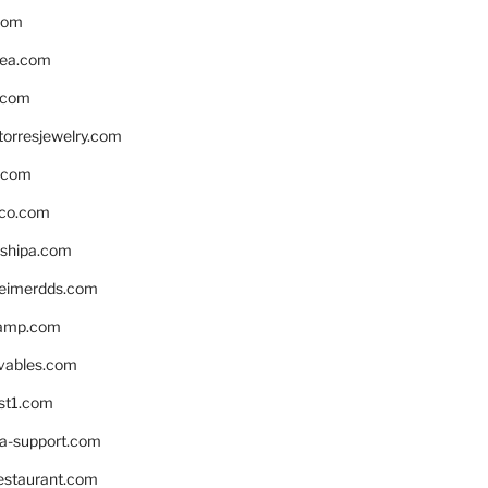
com
ea.com
.com
torresjewelry.com
s.com
ico.com
shipa.com
eimerdds.com
camp.com
ivables.com
st1.com
la-support.com
estaurant.com