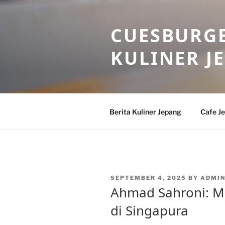
Skip
to
CUESBURGE
content
KULINER J
Berita Kuliner Jepang
Cafe J
POSTED
SEPTEMBER 4, 2025
BY
ADMI
ON
Ahmad Sahroni: 
di Singapura