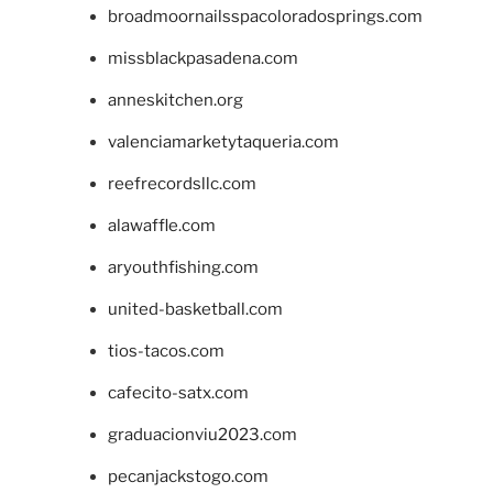
broadmoornailsspacoloradosprings.com
missblackpasadena.com
anneskitchen.org
valenciamarketytaqueria.com
reefrecordsllc.com
alawaffle.com
aryouthfishing.com
united-basketball.com
tios-tacos.com
cafecito-satx.com
graduacionviu2023.com
pecanjackstogo.com