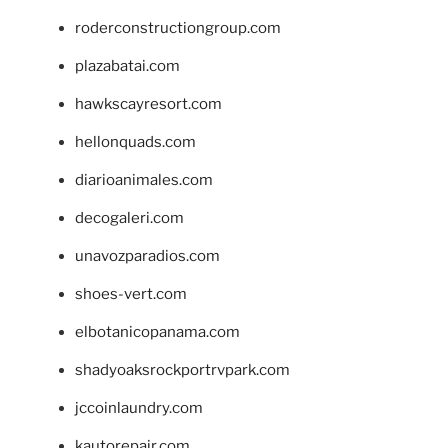
roderconstructiongroup.com
plazabatai.com
hawkscayresort.com
hellonquads.com
diarioanimales.com
decogaleri.com
unavozparadios.com
shoes-vert.com
elbotanicopanama.com
shadyoaksrockportrvpark.com
jccoinlaundry.com
kautorepair.com