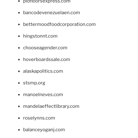
pidfloorsexpress.com
bancodevenezuelaen.com
bettermoodfoodcorporation.com
hingstonnt.com
chooseagender.com
hoverboardssale.com
alaskapolitics.com
stsmp.org
manoelneves.com
mandelaeffectlibrary.com
roselynns.com
balanceyoganj.com