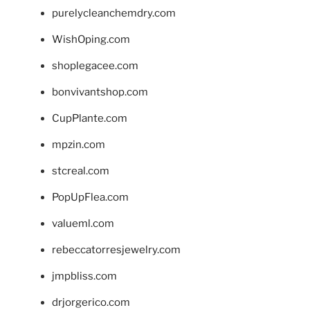
purelycleanchemdry.com
WishOping.com
shoplegacee.com
bonvivantshop.com
CupPlante.com
mpzin.com
stcreal.com
PopUpFlea.com
valueml.com
rebeccatorresjewelry.com
jmpbliss.com
drjorgerico.com