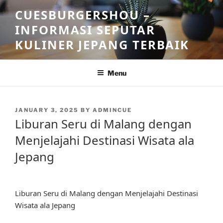
Skip
CUESBURGERSHOU –
to
INFORMASI SEPUTAR
content
KULINER JEPANG TERBAIK
Menu
POSTED
JANUARY 3, 2025
BY
ADMINCUE
ON
Liburan Seru di Malang dengan
Menjelajahi Destinasi Wisata ala
Jepang
Liburan Seru di Malang dengan Menjelajahi Destinasi
Wisata ala Jepang