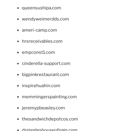
queensushipa.com
wendyweimerdds.com
ameri-camp.com
hrsreceivables.com
empconst1.com
cinderella-support.com
bigpinkrestaurant.com
inspirehuahin.com
memmingerspainting.com
jeremypbeasley.com
thesandwichdepotcos.com
drgiggleshouseofpain.com