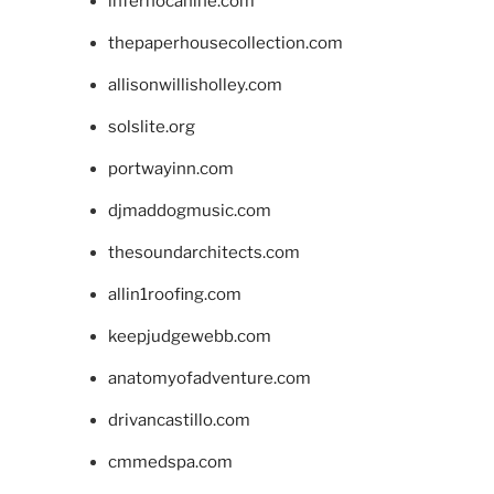
infernocanine.com
thepaperhousecollection.com
allisonwillisholley.com
solslite.org
portwayinn.com
djmaddogmusic.com
thesoundarchitects.com
allin1roofing.com
keepjudgewebb.com
anatomyofadventure.com
drivancastillo.com
cmmedspa.com