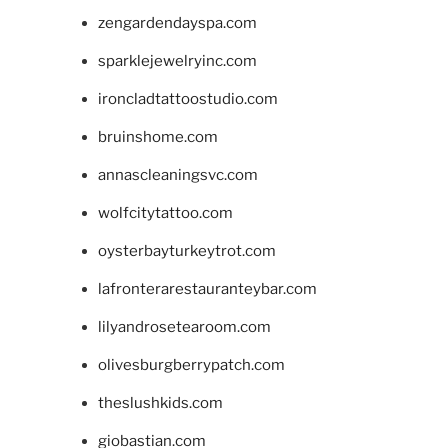
zengardendayspa.com
sparklejewelryinc.com
ironcladtattoostudio.com
bruinshome.com
annascleaningsvc.com
wolfcitytattoo.com
oysterbayturkeytrot.com
lafronterarestauranteybar.com
lilyandrosetearoom.com
olivesburgberrypatch.com
theslushkids.com
giobastian.com