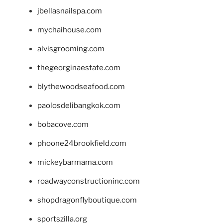
jbellasnailspa.com
mychaihouse.com
alvisgrooming.com
thegeorginaestate.com
blythewoodseafood.com
paolosdelibangkok.com
bobacove.com
phoone24brookfield.com
mickeybarmama.com
roadwayconstructioninc.com
shopdragonflyboutique.com
sportszilla.org