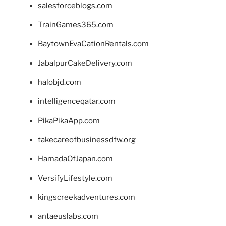
salesforceblogs.com
TrainGames365.com
BaytownEvaCationRentals.com
JabalpurCakeDelivery.com
halobjd.com
intelligenceqatar.com
PikaPikaApp.com
takecareofbusinessdfw.org
HamadaOfJapan.com
VersifyLifestyle.com
kingscreekadventures.com
antaeuslabs.com