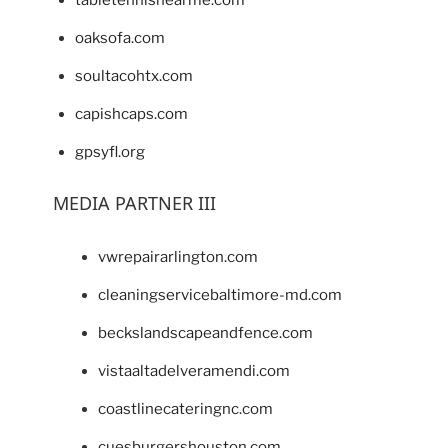
tabletennisnearme.com
oaksofa.com
soultacohtx.com
capishcaps.com
gpsyfl.org
MEDIA PARTNER III
vwrepairarlington.com
cleaningservicebaltimore-md.com
beckslandscapeandfence.com
vistaaltadelveramendi.com
coastlinecateringnc.com
cuesburgershouston.com