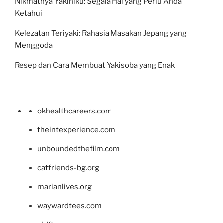
Nikmatnya Yakiniku: Segala Hal yang Perlu Anda
Ketahui
Kelezatan Teriyaki: Rahasia Masakan Jepang yang
Menggoda
Resep dan Cara Membuat Yakisoba yang Enak
okhealthcareers.com
theintexperience.com
unboundedthefilm.com
catfriends-bg.org
marianlives.org
waywardtees.com