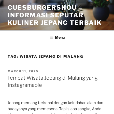
Skip
CUESBURGERSHOU –
to
INFORMASI SEPUTAR
content
KULINER JEPANG TERBAIK
Menu
TAG:
WISATA JEPANG DI MALANG
POSTED
MARCH 11, 2025
ON
Tempat Wisata Jepang di Malang yang
Instagramable
Jepang memang terkenal dengan keindahan alam dan
budayanya yang memesona. Tapi siapa sangka, Anda