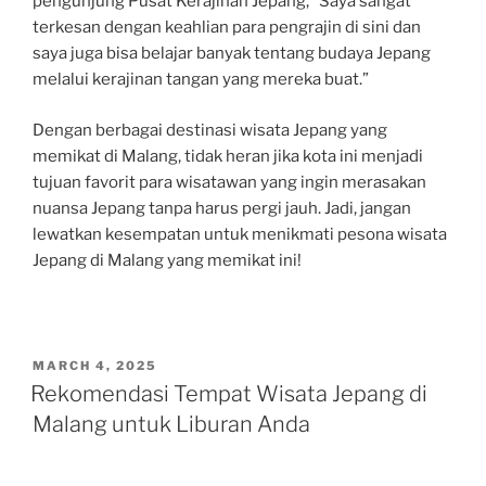
pengunjung Pusat Kerajinan Jepang, “Saya sangat
terkesan dengan keahlian para pengrajin di sini dan
saya juga bisa belajar banyak tentang budaya Jepang
melalui kerajinan tangan yang mereka buat.”
Dengan berbagai destinasi wisata Jepang yang
memikat di Malang, tidak heran jika kota ini menjadi
tujuan favorit para wisatawan yang ingin merasakan
nuansa Jepang tanpa harus pergi jauh. Jadi, jangan
lewatkan kesempatan untuk menikmati pesona wisata
Jepang di Malang yang memikat ini!
POSTED
MARCH 4, 2025
ON
Rekomendasi Tempat Wisata Jepang di
Malang untuk Liburan Anda