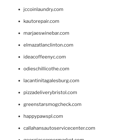
jccoinlaundry.com
kautorepair.com
marjaeswinebar.com
elmazatlanclinton.com
ideacoffeenyc.com
odieschillicothe.com
lacantinitagalesburg.com
pizzadeliverybristol.com
greenstarsmogcheck.com
happypawspl.com
callahansautoservicecenter.com