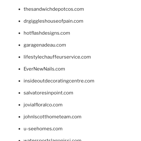
thesandwichdepotcos.com
drgiggleshouseofpain.com
hotflashdesigns.com
garagenadeau.com
lifestylechauffeurservice.com
EverNewNails.com
insideoutdecoratingcentre.com
salvatoresinpoint.com
jovialfloralco.com
johnlscotthometeam.com
u-seehomes.com
watersportslagonissi.com