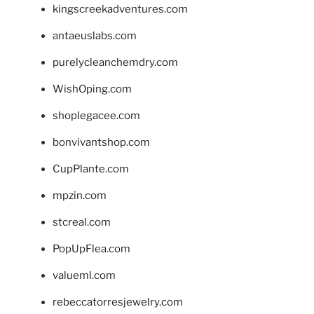
kingscreekadventures.com
antaeuslabs.com
purelycleanchemdry.com
WishOping.com
shoplegacee.com
bonvivantshop.com
CupPlante.com
mpzin.com
stcreal.com
PopUpFlea.com
valueml.com
rebeccatorresjewelry.com