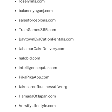
roselynns.com
balanceyoganj.com
salesforceblogs.com
TrainGames365.com
BaytownEvaCationRentals.com
JabalpurCakeDelivery.com
halobjd.com
intelligenceqatar.com
PikaPikaApp.com
takecareofbusinessdfw.org
HamadaOfJapan.com
VersifyLifestyle.com