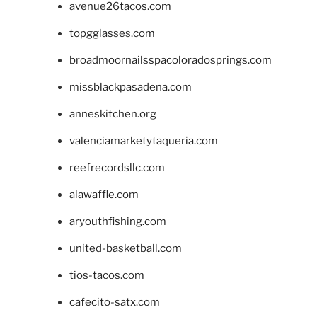
avenue26tacos.com
topgglasses.com
broadmoornailsspacoloradosprings.com
missblackpasadena.com
anneskitchen.org
valenciamarketytaqueria.com
reefrecordsllc.com
alawaffle.com
aryouthfishing.com
united-basketball.com
tios-tacos.com
cafecito-satx.com