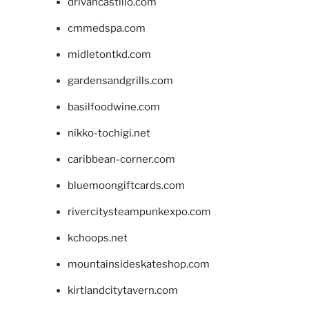
drivancastillo.com
cmmedspa.com
midletontkd.com
gardensandgrills.com
basilfoodwine.com
nikko-tochigi.net
caribbean-corner.com
bluemoongiftcards.com
rivercitysteampunkexpo.com
kchoops.net
mountainsideskateshop.com
kirtlandcitytavern.com