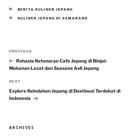
CATEGORIES
BERITA KULINER JEPANG
TAGS
KULINER JEPANG DI SEMARANG
Post
Previous
PREVIOUS
navigation
Post
Rahasia Ketenaran Cafe Jepang di Binjai:
Makanan Lezat dan Suasana Asli Jepang
Next
NEXT
Post
Explore Keindahan Jepang di Destinasi Terdekat di
Indonesia
ARCHIVES