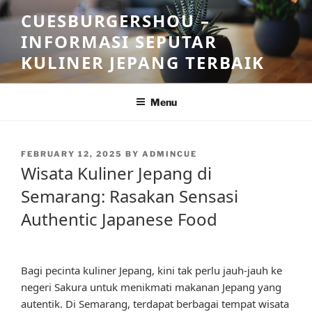
Skip
CUESBURGERSHOU –
to
INFORMASI SEPUTAR
content
KULINER JEPANG TERBAIK
Menu
POSTED
FEBRUARY 12, 2025
BY
ADMINCUE
ON
Wisata Kuliner Jepang di
Semarang: Rasakan Sensasi
Authentic Japanese Food
Bagi pecinta kuliner Jepang, kini tak perlu jauh-jauh ke
negeri Sakura untuk menikmati makanan Jepang yang
autentik. Di Semarang, terdapat berbagai tempat wisata