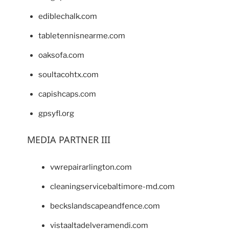
ediblechalk.com
tabletennisnearme.com
oaksofa.com
soultacohtx.com
capishcaps.com
gpsyfl.org
MEDIA PARTNER III
vwrepairarlington.com
cleaningservicebaltimore-md.com
beckslandscapeandfence.com
vistaaltadelveramendi.com