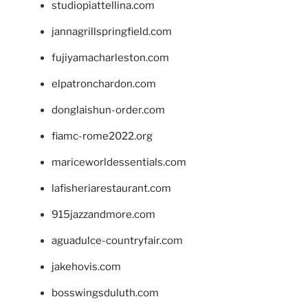
studiopiattellina.com
jannagrillspringfield.com
fujiyamacharleston.com
elpatronchardon.com
donglaishun-order.com
fiamc-rome2022.org
mariceworldessentials.com
lafisheriarestaurant.com
915jazzandmore.com
aguadulce-countryfair.com
jakehovis.com
bosswingsduluth.com