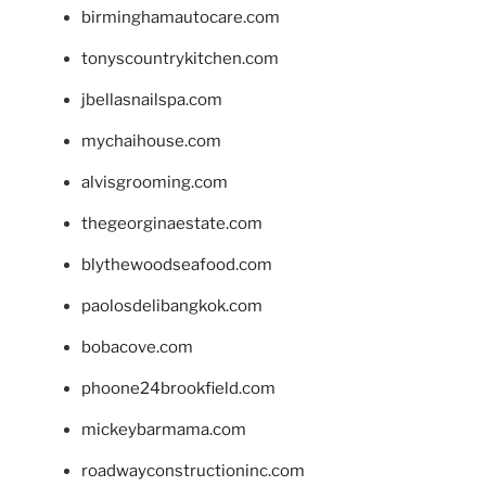
birminghamautocare.com
tonyscountrykitchen.com
jbellasnailspa.com
mychaihouse.com
alvisgrooming.com
thegeorginaestate.com
blythewoodseafood.com
paolosdelibangkok.com
bobacove.com
phoone24brookfield.com
mickeybarmama.com
roadwayconstructioninc.com