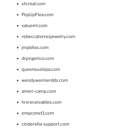
stcreal.com
PopUpFlea.com
valueml.com
rebeccatorresjewelry.com
jmpbliss.com
drjorgerico.com
queensushipa.com
wendyweimerdds.com
ameri-camp.com
hrsreceivables.com
empconst1.com
cinderella-support.com