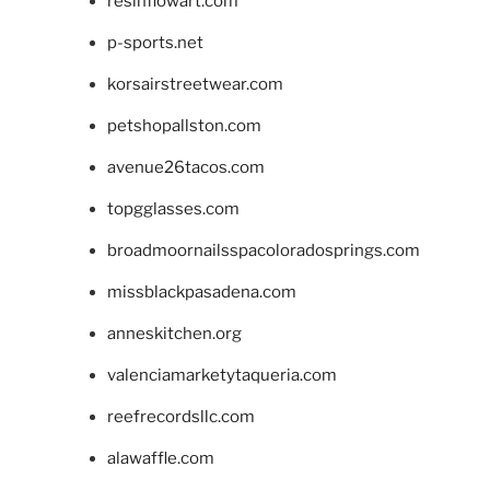
resinflowart.com
p-sports.net
korsairstreetwear.com
petshopallston.com
avenue26tacos.com
topgglasses.com
broadmoornailsspacoloradosprings.com
missblackpasadena.com
anneskitchen.org
valenciamarketytaqueria.com
reefrecordsllc.com
alawaffle.com