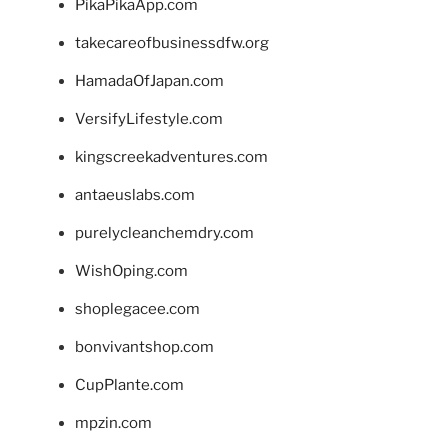
PikaPikaApp.com
takecareofbusinessdfw.org
HamadaOfJapan.com
VersifyLifestyle.com
kingscreekadventures.com
antaeuslabs.com
purelycleanchemdry.com
WishOping.com
shoplegacee.com
bonvivantshop.com
CupPlante.com
mpzin.com