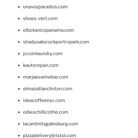
unavozparadios.com
shoes-vert.com
elbotanicopanama.com
shadyoaksrockportrvpark.com
jccoinlaundry.com
kautorepair.com
marjaeswinebar.com
elmazatlanclinton.com
ideacoffeenyc.com
odieschillicothe.com
lacantinitagalesburg.com
pizzadeliverybristol.com