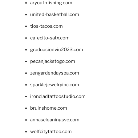
aryouthfishing.com
united-basketball.com
tios-tacos.com
cafecito-satx.com
graduacionviu2023.com
pecanjackstogo.com
zengardendayspa.com
sparklejewelryinc.com
ironcladtattoostudio.com
bruinshome.com
annascleaningsvc.com
wolfcitytattoo.com