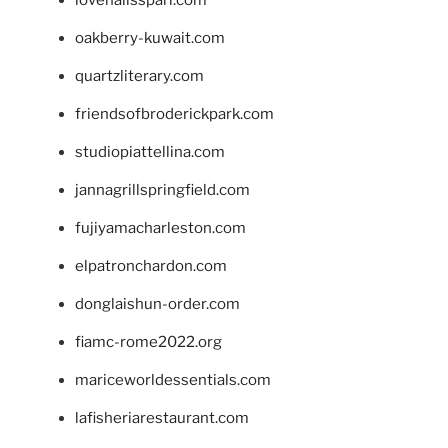
lovenailsspari.com
oakberry-kuwait.com
quartzliterary.com
friendsofbroderickpark.com
studiopiattellina.com
jannagrillspringfield.com
fujiyamacharleston.com
elpatronchardon.com
donglaishun-order.com
fiamc-rome2022.org
mariceworldessentials.com
lafisheriarestaurant.com