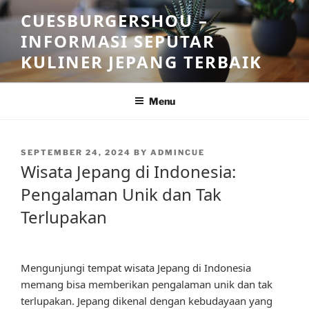
Skip
CUESBURGERSHOU –
to
INFORMASI SEPUTAR
content
KULINER JEPANG TERBAIK
Menu
POSTED
SEPTEMBER 24, 2024
BY
ADMINCUE
ON
Wisata Jepang di Indonesia:
Pengalaman Unik dan Tak
Terlupakan
Mengunjungi tempat wisata Jepang di Indonesia
memang bisa memberikan pengalaman unik dan tak
terlupakan. Jepang dikenal dengan kebudayaan yang