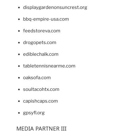
displaygardenonsuncrest.org
bbq-empire-usa.com
feedstoreva.com
drogopets.com
ediblechalk.com
tabletennisnearme.com
oaksofa.com
soultacohtx.com
capishcaps.com
gpsyfl.org
MEDIA PARTNER III