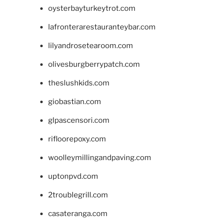
oysterbayturkeytrot.com
lafronterarestauranteybar.com
lilyandrosetearoom.com
olivesburgberrypatch.com
theslushkids.com
giobastian.com
glpascensori.com
rifloorepoxy.com
woolleymillingandpaving.com
uptonpvd.com
2troublegrill.com
casateranga.com