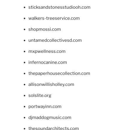
sticksandstonesstudiooh.com
walkers-treeservice.com
shopmossi.com
untamedcollectivesd.com
mxpwellness.com
infernocanine.com
thepaperhousecollection.com
allisonwillisholley.com
solslite.org
portwayinn.com
djmaddogmusic.com
thesoundarchitects.com