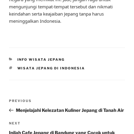
mengunjungi tempat-tempat tersebut dan nikmati
keindahan serta keajaiban Jepang tanpa harus
meninggalkan Indonesia.
CATEGORIES
INFO WISATA JEPANG
TAGS
WISATA JEPANG DI INDONESIA
Post
Previous
PREVIOUS
navigation
Post
Menjelajahi Kelezatan Kuliner Jepang di Tanah Air
Next
NEXT
Post
Inilah Cafe Jepang di Bandung yang Cocok untuk