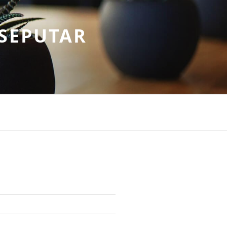
SEPUTAR