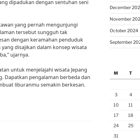
 yang dipadukan dengan sentuhan seni
December 20
November 20
atawan yang pernah mengunjungi
October 2024
galaman tersebut sungguh tak
rkesan dengan keramahan penduduk
September 20
 yang disajikan dalam konsep wisata
ba,” ujarnya.
atan untuk menjelajahi wisata Jepang
M
T
pang. Dapatkan pengalaman berbeda dan
mbuat liburanmu semakin berkesan.
3
4
10
11
17
18
24
25
31