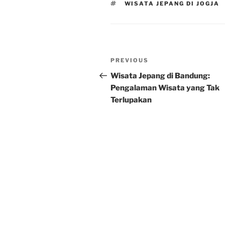
TAGS
WISATA JEPANG DI JOGJA
Post
Previous
PREVIOUS
navigation
Post
Wisata Jepang di Bandung:
Pengalaman Wisata yang Tak
Terlupakan