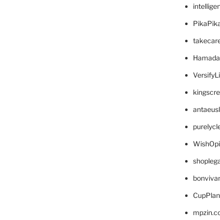
intellig
PikaPik
takecar
Hamada
VersifyL
kingscr
antaeus
purelyc
WishOp
shopleg
bonviva
CupPlan
mpzin.c