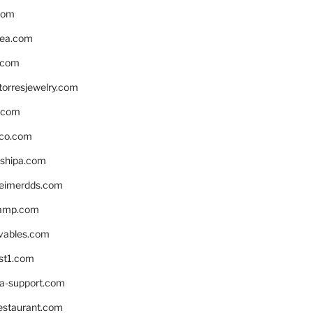
com
ea.com
.com
torresjewelry.com
s.com
ico.com
shipa.com
eimerdds.com
camp.com
ivables.com
st1.com
la-support.com
estaurant.com