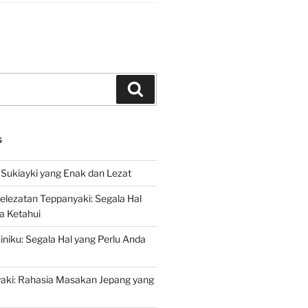
Search
S
Sukiayki yang Enak dan Lezat
lezatan Teppanyaki: Segala Hal
a Ketahui
niku: Segala Hal yang Perlu Anda
yaki: Rahasia Masakan Jepang yang