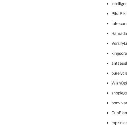
intellig
PikaPik
takecar
Hamada
VersifyL
kingscr
antaeus
purelyc
WishOp
shopleg
bonviva
CupPlan
mpzin.c