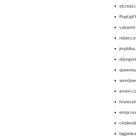
stcreal.
PopUpFl
valueml
rebecca
jmpblis
drjorger
queensu
wendyw
ameri-
hrsrece
empcon
cinderel
bigpinkr