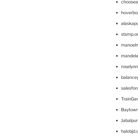
choosea
hoverbo
alaskapo
stsmp.o
manoel
mandelae
roselyn
balance
salesfo
TrainG
Baytown
Jabalpu
halobjd