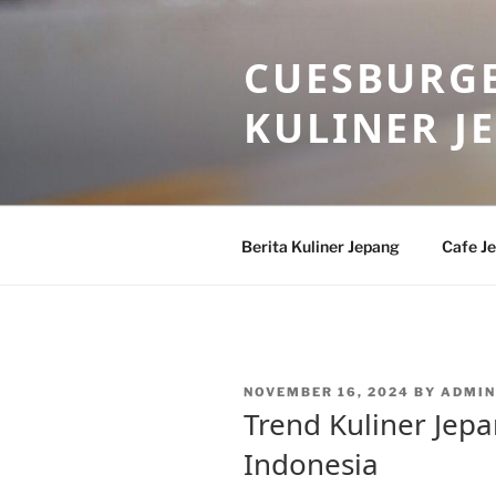
Skip
to
CUESBURGE
content
KULINER J
Berita Kuliner Jepang
Cafe J
POSTED
NOVEMBER 16, 2024
BY
ADMIN
ON
Trend Kuliner Jep
Indonesia