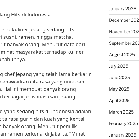
January 2026
ang Hits di Indonesia
December 20
trend kuliner Jepang sedang hits
November 20
ri sushi, ramen, hingga matcha,
September 20
it banyak orang. Menurut data dari
, minat masyarakat terhadap kuliner
August 2025
p tahunnya.
July 2025
g chef Jepang yang telah lama berkarir
June 2025
 menawarkan cita rasa yang unik dan
a. Hal ini membuat banyak orang
May 2025
 berbagai jenis masakan Jepang.”
April 2025
ng yang sedang hits di Indonesia adalah
March 2025
ita rasa gurih dan kuah yang kental
February 2025
 banyak orang. Menurut pemilik
n ramen terkenal di Jakarta, “Minat
January 2025