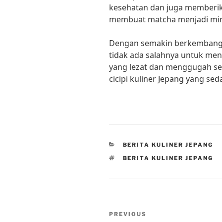
kesehatan dan juga memberika
membuat matcha menjadi minu
Dengan semakin berkembangny
tidak ada salahnya untuk me
yang lezat dan menggugah sele
cicipi kuliner Jepang yang sed
CATEGORIES
BERITA KULINER JEPANG
TAGS
BERITA KULINER JEPANG
Post
Previous
PREVIOUS