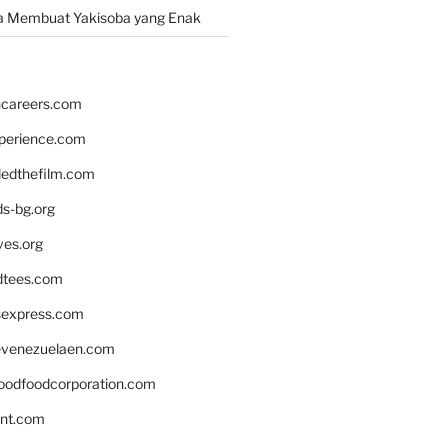
a Membuat Yakisoba yang Enak
hcareers.com
xperience.com
edthefilm.com
ds-bg.org
ves.org
tees.com
rsexpress.com
venezuelaen.com
oodfoodcorporation.com
nnt.com