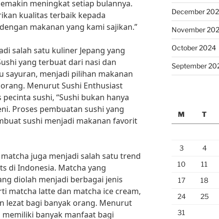
emakin meningkat setiap bulannya.
December 20
kan kualitas terbaik kepada
dengan makanan yang kami sajikan.”
November 20
October 2024
adi salah satu kuliner Jepang yang
Sushi yang terbuat dari nasi dan
September 20
tau sayuran, menjadi pilihan makanan
 orang. Menurut Sushi Enthusiast
 pecinta sushi, “Sushi bukan hanya
eni. Proses pembuatan sushi yang
M
T
mbuat sushi menjadi makanan favorit
3
4
 matcha juga menjadi salah satu trend
10
11
ts di Indonesia. Matcha yang
ng diolah menjadi berbagai jenis
17
18
i matcha latte dan matcha ice cream,
24
25
an lezat bagi banyak orang. Menurut
31
a memiliki banyak manfaat bagi