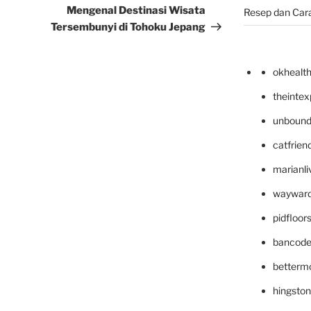
Post
Mengenal Destinasi Wisata
Resep dan Car
Tersembunyi di Tohoku Jepang
okhealt
theinte
unbound
catfrien
marianli
wayward
pidfloo
bancode
betterm
hingsto