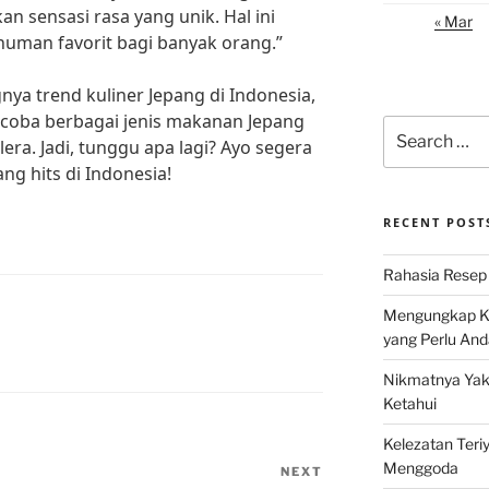
n sensasi rasa yang unik. Hal ini
« Mar
man favorit bagi banyak orang.”
a trend kuliner Jepang di Indonesia,
ncoba berbagai jenis makanan Jepang
Search
ra. Jadi, tunggu apa lagi? Ayo segera
for:
ang hits di Indonesia!
RECENT POST
Rahasia Resep 
Mengungkap Ke
yang Perlu And
Nikmatnya Yaki
Ketahui
Kelezatan Teri
Menggoda
NEXT
Next