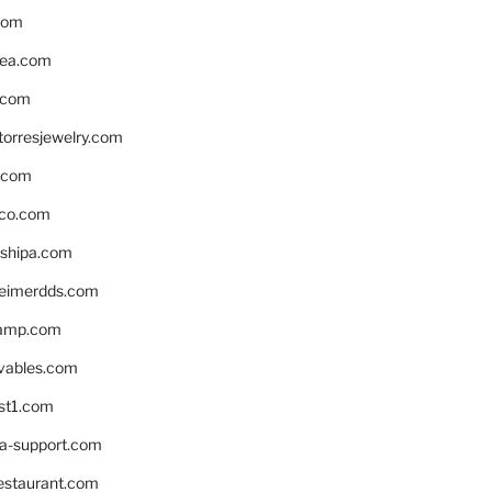
com
ea.com
.com
torresjewelry.com
s.com
ico.com
shipa.com
eimerdds.com
camp.com
ivables.com
st1.com
la-support.com
estaurant.com