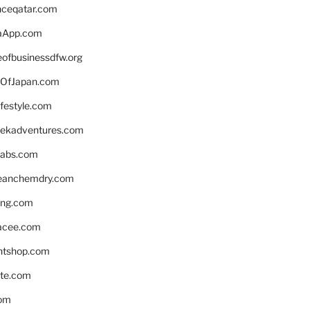
enceqatar.com
aApp.com
eofbusinessdfw.org
OfJapan.com
ifestyle.com
eekadventures.com
labs.com
leanchemdry.com
ing.com
acee.com
ntshop.com
te.com
om