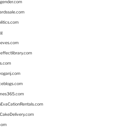
gender.com
ardssale.com
litics.com
rg
neves.com
ffectlibrary.com
ns.com
yoganj.com
rceblogs.com
ames365.com
EvaCationRentals.com
rCakeDelivery.com
.com