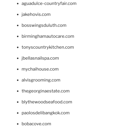
aguadulce-countryfair.com
jakehovis.com
bosswingsduluth.com
birminghamautocare.com
tonyscountrykitchen.com
jbellasnailspa.com
mychaihouse.com
alvisgrooming.com
thegeorginaestate.com
blythewoodseafood.com
paolosdelibangkok.com
bobacove.com