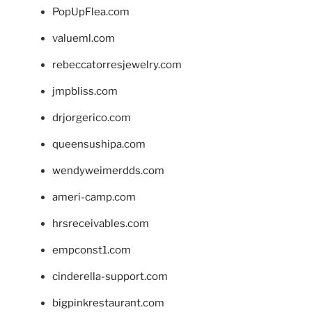
PopUpFlea.com
valueml.com
rebeccatorresjewelry.com
jmpbliss.com
drjorgerico.com
queensushipa.com
wendyweimerdds.com
ameri-camp.com
hrsreceivables.com
empconst1.com
cinderella-support.com
bigpinkrestaurant.com