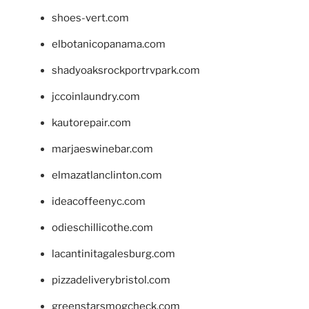
shoes-vert.com
elbotanicopanama.com
shadyoaksrockportrvpark.com
jccoinlaundry.com
kautorepair.com
marjaeswinebar.com
elmazatlanclinton.com
ideacoffeenyc.com
odieschillicothe.com
lacantinitagalesburg.com
pizzadeliverybristol.com
greenstarsmogcheck.com