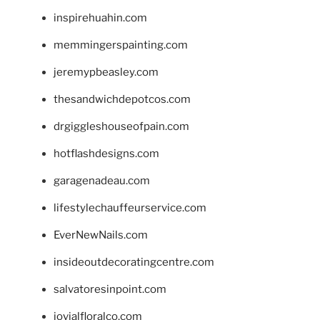
inspirehuahin.com
memmingerspainting.com
jeremypbeasley.com
thesandwichdepotcos.com
drgiggleshouseofpain.com
hotflashdesigns.com
garagenadeau.com
lifestylechauffeurservice.com
EverNewNails.com
insideoutdecoratingcentre.com
salvatoresinpoint.com
jovialfloralco.com