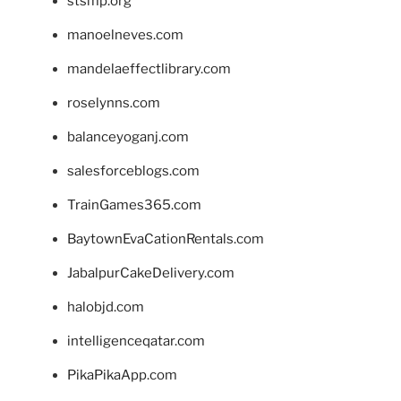
stsmp.org
manoelneves.com
mandelaeffectlibrary.com
roselynns.com
balanceyoganj.com
salesforceblogs.com
TrainGames365.com
BaytownEvaCationRentals.com
JabalpurCakeDelivery.com
halobjd.com
intelligenceqatar.com
PikaPikaApp.com