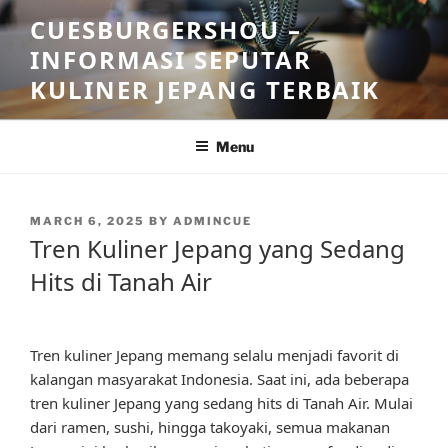
Skip
CUESBURGERSHOU –
to
INFORMASI SEPUTAR
content
KULINER JEPANG TERBAIK
Menu
POSTED
MARCH 6, 2025
BY
ADMINCUE
ON
Tren Kuliner Jepang yang Sedang
Hits di Tanah Air
Tren kuliner Jepang memang selalu menjadi favorit di
kalangan masyarakat Indonesia. Saat ini, ada beberapa
tren kuliner Jepang yang sedang hits di Tanah Air. Mulai
dari ramen, sushi, hingga takoyaki, semua makanan