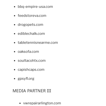
bbq-empire-usa.com
feedstoreva.com
drogopets.com
ediblechalk.com
tabletennisnearme.com
oaksofa.com
soultacohtx.com
capishcaps.com
gpsyfl.org
MEDIA PARTNER III
vwrepairarlington.com