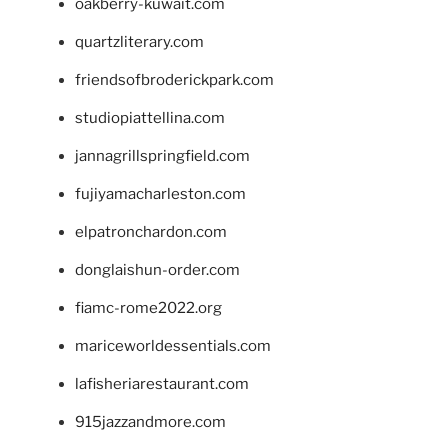
oakberry-kuwait.com
quartzliterary.com
friendsofbroderickpark.com
studiopiattellina.com
jannagrillspringfield.com
fujiyamacharleston.com
elpatronchardon.com
donglaishun-order.com
fiamc-rome2022.org
mariceworldessentials.com
lafisheriarestaurant.com
915jazzandmore.com