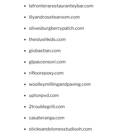
lafronterarestauranteybar.com
lilyandrosetearoom.com
olivesburgberrypatch.com
theslushkids.com
giobastian.com
glpascensori.com
rifloorepoxy.com
woolleymillingandpaving.com
uptonpvd.com
2troublegrill.com
casateranga.com
sticksandstonesstudiooh.com