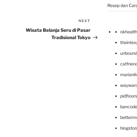
Resep dan Car
NEXT
Next
Post
Wisata Belanja Seru di Pasar
okhealt
Tradisional Tokyo
theinte
unbound
catfrien
marianli
wayward
pidfloo
bancode
betterm
hingsto