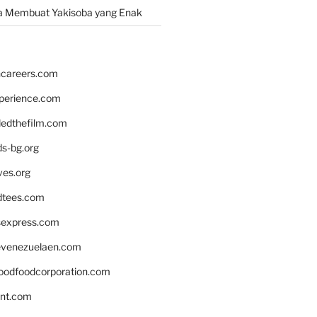
a Membuat Yakisoba yang Enak
hcareers.com
xperience.com
edthefilm.com
ds-bg.org
ves.org
tees.com
rsexpress.com
venezuelaen.com
oodfoodcorporation.com
nnt.com