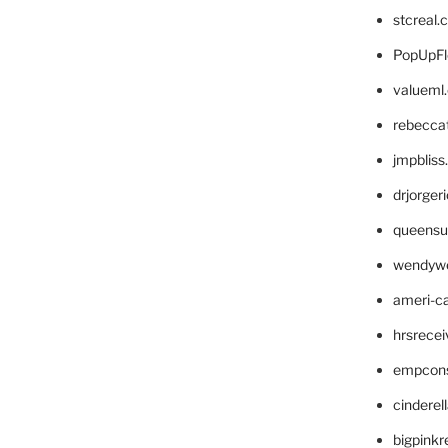
stcreal.
PopUpFl
valueml
rebecca
jmpblis
drjorger
queensu
wendyw
ameri-
hrsrece
empcon
cinderel
bigpinkr