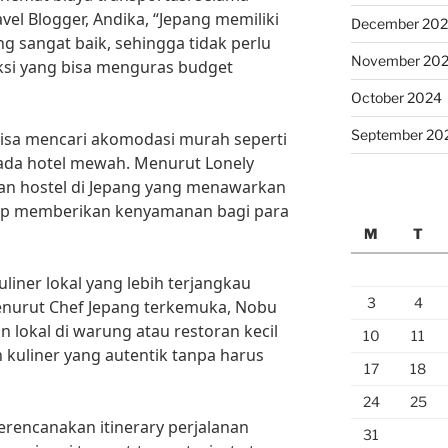
vel Blogger, Andika, “Jepang memiliki
December 20
g sangat baik, sehingga tidak perlu
November 20
ksi yang bisa menguras budget
October 2024
September 20
bisa mencari akomodasi murah seperti
pada hotel mewah. Menurut Lonely
dan hostel di Jepang yang menawarkan
tap memberikan kenyamanan bagi para
M
T
iner lokal yang lebih terjangkau
3
4
nurut Chef Jepang terkemuka, Nobu
lokal di warung atau restoran kecil
10
11
kuliner yang autentik tanpa harus
17
18
24
25
erencanakan itinerary perjalanan
31