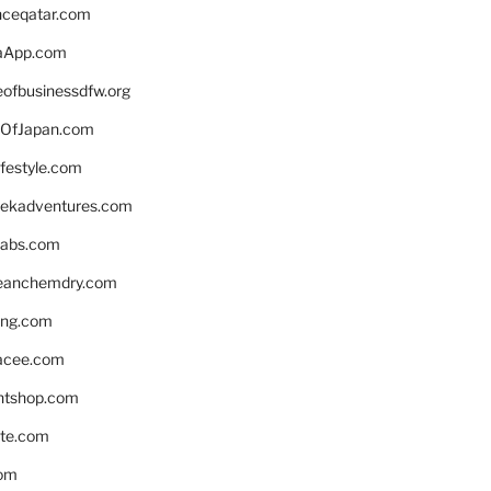
enceqatar.com
aApp.com
eofbusinessdfw.org
OfJapan.com
ifestyle.com
eekadventures.com
labs.com
leanchemdry.com
ing.com
acee.com
ntshop.com
te.com
om