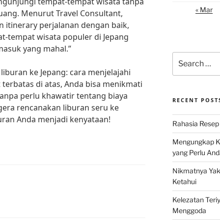
gunjungi tempat-tempat wisata tanpa
« Mar
ang. Menurut Travel Consultant,
itinerary perjalanan dengan baik,
t-tempat wisata populer di Jepang
masuk yang mahal.”
Search
for:
iburan ke Jepang: cara menjelajahi
terbatas di atas, Anda bisa menikmati
npa perlu khawatir tentang biaya
RECENT POST
egera rencanakan liburan seru ke
buran Anda menjadi kenyataan!
Rahasia Resep 
Mengungkap Ke
yang Perlu And
Nikmatnya Yaki
Ketahui
Kelezatan Teri
Menggoda