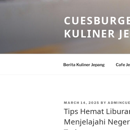
Skip
to
CUESBURGE
content
KULINER J
Berita Kuliner Jepang
Cafe J
POSTED
MARCH 14, 2025
BY
ADMINCU
ON
Tips Hemat Libura
Menjelajahi Neger