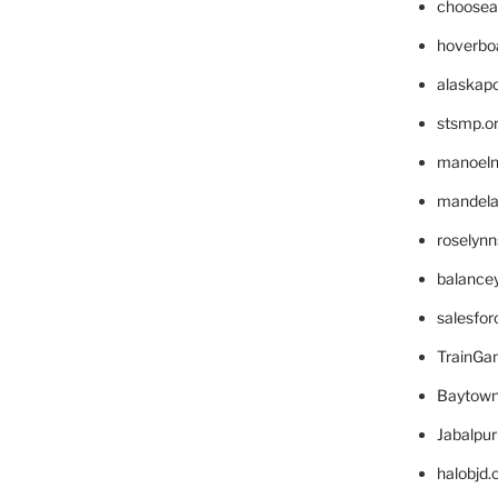
choosea
hoverbo
alaskapo
stsmp.o
manoel
mandelae
roselyn
balance
salesfo
TrainG
Baytown
Jabalpu
halobjd