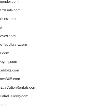
gender.com
ardssale.com
litics.com
rg
neves.com
ffectlibrary.com
ns.com
yoganj.com
rceblogs.com
ames365.com
EvaCationRentals.com
rCakeDelivery.com
.com