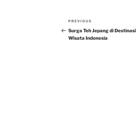
Post
Previous
PREVIOUS
navigation
Post
Surga Teh Jepang di Destinasi
Wisata Indonesia