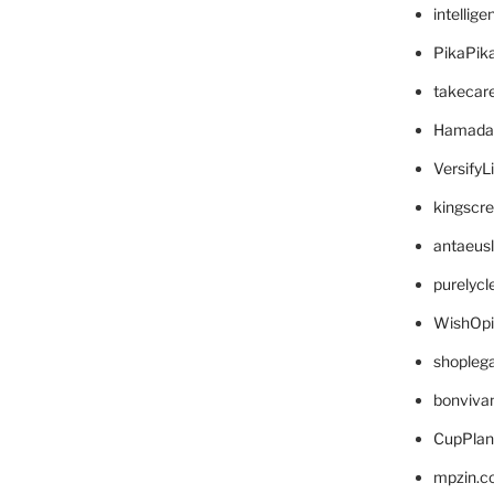
intellig
PikaPik
takecar
Hamada
VersifyL
kingscr
antaeus
purelyc
WishOp
shopleg
bonviva
CupPlan
mpzin.c