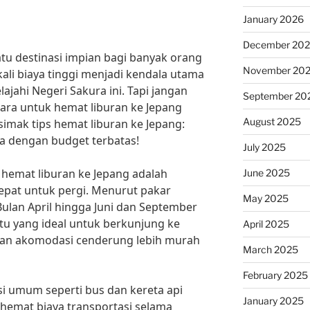
January 2026
December 20
atu destinasi impian bagi banyak orang
November 20
ali biaya tinggi menjadi kendala utama
lajahi Negeri Sakura ini. Tapi jangan
September 20
cara untuk hemat liburan ke Jepang
August 2025
imak tips hemat liburan ke Jepang:
ra dengan budget terbatas!
July 2025
 hemat liburan ke Jepang adalah
June 2025
epat untuk pergi. Menurut pakar
May 2025
Bulan April hingga Juni dan September
u yang ideal untuk berkunjung ke
April 2025
 dan akomodasi cenderung lebih murah
March 2025
February 2025
asi umum seperti bus dan kereta api
January 2025
ghemat biaya transportasi selama