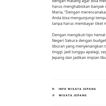
dengan matang agar bisa men
harus menghabiskan banyak u
Maria, “Dengan merencanakan 
Anda bisa mengunjungi tempa
tanpa harus membayar tiket 
Dengan mengikuti tips hemat l
Negeri Sakura dengan budget 
liburan yang menyenangkan ta
tinggi. Jadi tunggu apalagi, s
Jepang dan jadikan impian li
CATEGORIES
INFO WISATA JEPANG
TAGS
WISATA JEPANG