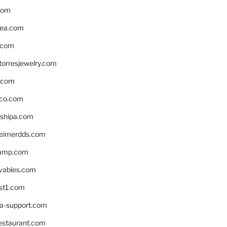
com
ea.com
.com
torresjewelry.com
s.com
ico.com
shipa.com
eimerdds.com
camp.com
ivables.com
st1.com
la-support.com
estaurant.com