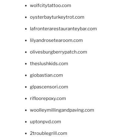
wolfcitytattoo.com
oysterbayturkeytrot.com
lafronterarestauranteybar.com
lilyandrosetearoom.com
olivesburgberrypatch.com
theslushkids.com
giobastian.com
glpascensori.com
rifloorepoxy.com
woolleymillingandpaving.com
uptonpvd.com
2troublegrill.com