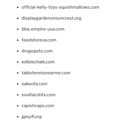
official-kelly-toys-squishmallows.com
displaygardenonsuncrest.org
bbq-empire-usa.com
feedstoreva.com
drogopets.com
ediblechalk.com
tabletennisnearme.com
oaksofa.com
soultacohtx.com
capishcaps.com
gpsyfl.org