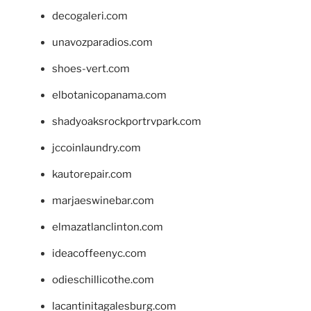
decogaleri.com
unavozparadios.com
shoes-vert.com
elbotanicopanama.com
shadyoaksrockportrvpark.com
jccoinlaundry.com
kautorepair.com
marjaeswinebar.com
elmazatlanclinton.com
ideacoffeenyc.com
odieschillicothe.com
lacantinitagalesburg.com