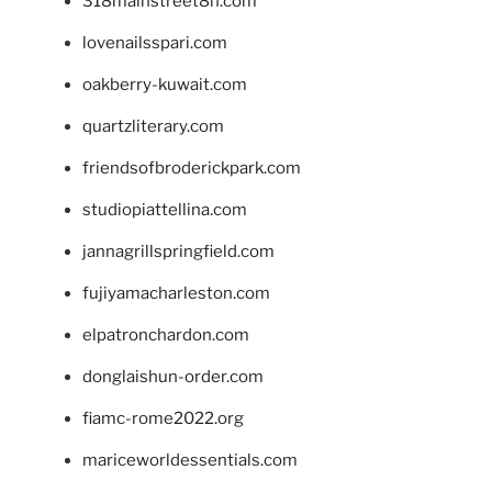
318mainstreet8h.com
lovenailsspari.com
oakberry-kuwait.com
quartzliterary.com
friendsofbroderickpark.com
studiopiattellina.com
jannagrillspringfield.com
fujiyamacharleston.com
elpatronchardon.com
donglaishun-order.com
fiamc-rome2022.org
mariceworldessentials.com