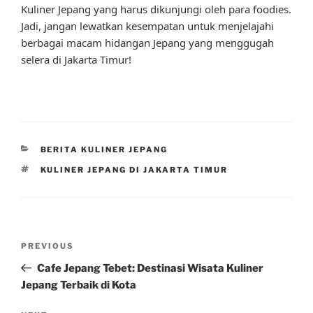
Kuliner Jepang yang harus dikunjungi oleh para foodies.
Jadi, jangan lewatkan kesempatan untuk menjelajahi
berbagai macam hidangan Jepang yang menggugah
selera di Jakarta Timur!
CATEGORIES
BERITA KULINER JEPANG
TAGS
KULINER JEPANG DI JAKARTA TIMUR
Post
Previous
PREVIOUS
navigation
Post
Cafe Jepang Tebet: Destinasi Wisata Kuliner
Jepang Terbaik di Kota