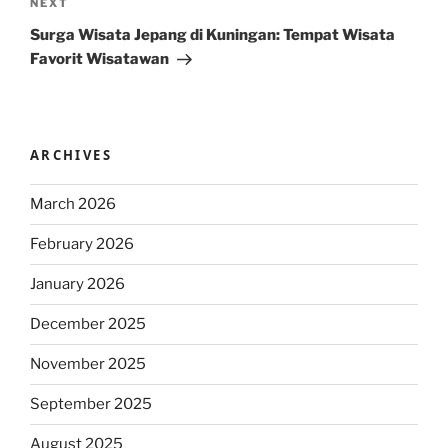
Next
NEXT
Post
Surga Wisata Jepang di Kuningan: Tempat Wisata
Favorit Wisatawan
ARCHIVES
March 2026
February 2026
January 2026
December 2025
November 2025
September 2025
August 2025