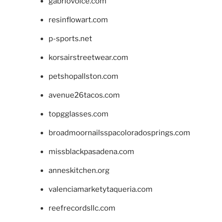
gabriovoice.com
resinflowart.com
p-sports.net
korsairstreetwear.com
petshopallston.com
avenue26tacos.com
topgglasses.com
broadmoornailsspacoloradosprings.com
missblackpasadena.com
anneskitchen.org
valenciamarketytaqueria.com
reefrecordsllc.com