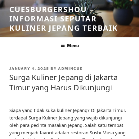
Skip
CUESBURGERSHOU –
to
INFORMASI SEPUTAR
content
KULINER JEPANG TERBAIK
Menu
POSTED
JANUARY 4, 2025
BY
ADMINCUE
ON
Surga Kuliner Jepang di Jakarta
Timur yang Harus Dikunjungi
Siapa yang tidak suka kuliner Jepang? Di Jakarta Timur,
terdapat Surga Kuliner Jepang yang wajib dikunjungi
oleh para pecinta masakan Jepang. Salah satu tempat
yang menjadi favorit adalah restoran Sushi Masa yang