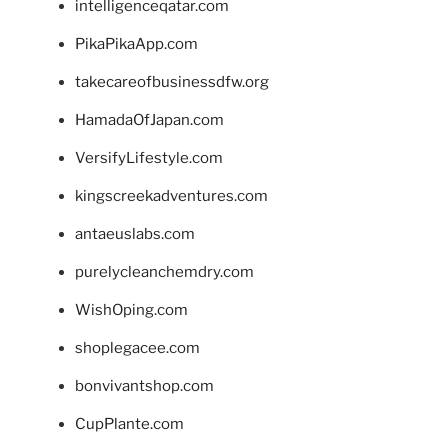
intelligenceqatar.com
PikaPikaApp.com
takecareofbusinessdfw.org
HamadaOfJapan.com
VersifyLifestyle.com
kingscreekadventures.com
antaeuslabs.com
purelycleanchemdry.com
WishOping.com
shoplegacee.com
bonvivantshop.com
CupPlante.com