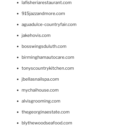
lafisheriarestaurant.com
915jazzandmore.com
aguadulce-countryfair.com
jakehovis.com
bosswingsduluth.com
birminghamautocare.com
tonyscountrykitchen.com
jbellasnailspa.com
mychaihouse.com
alvisgrooming.com
thegeorginaestate.com
blythewoodseafood.com