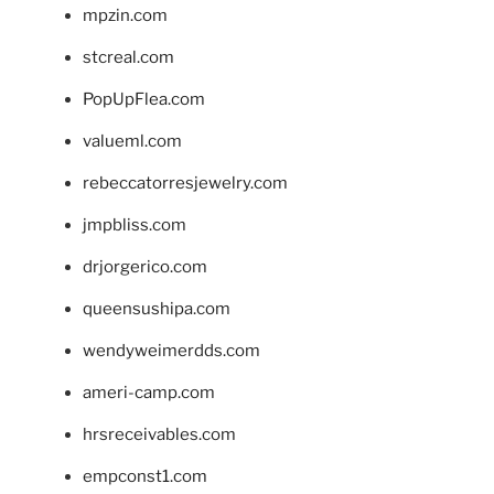
mpzin.com
stcreal.com
PopUpFlea.com
valueml.com
rebeccatorresjewelry.com
jmpbliss.com
drjorgerico.com
queensushipa.com
wendyweimerdds.com
ameri-camp.com
hrsreceivables.com
empconst1.com