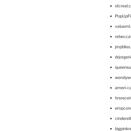
stcreal.
PopUpFl
valueml
rebecca
jmpblis
drjorger
queensu
wendyw
ameri-
hrsrece
empcon
cinderel
bigpinkr