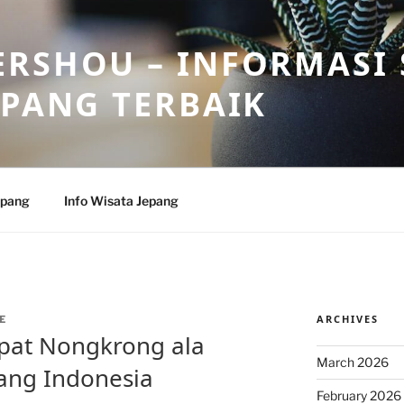
RSHOU – INFORMASI 
EPANG TERBAIK
epang
Info Wisata Jepang
ARCHIVES
E
at Nongkrong ala
March 2026
pang Indonesia
February 2026