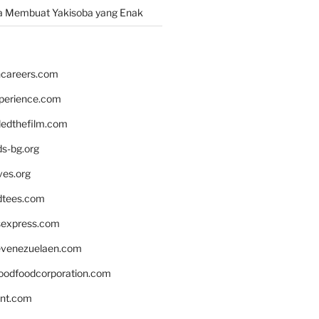
a Membuat Yakisoba yang Enak
hcareers.com
xperience.com
edthefilm.com
ds-bg.org
ves.org
tees.com
rsexpress.com
venezuelaen.com
oodfoodcorporation.com
nnt.com