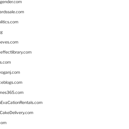
gender.com
ardssale.com
litics.com
rg
neves.com
ffectlibrary.com
ns.com
yoganj.com
rceblogs.com
ames365.com
EvaCationRentals.com
rCakeDelivery.com
.com