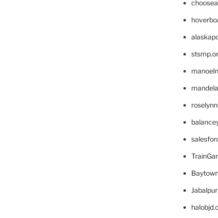
choosea
hoverbo
alaskapo
stsmp.o
manoel
mandelae
roselyn
balance
salesfo
TrainG
Baytown
Jabalpu
halobjd