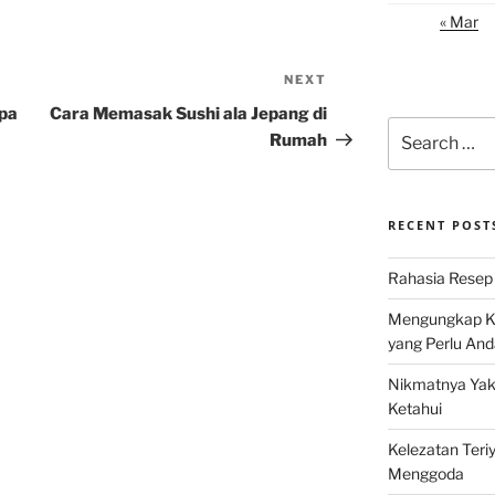
« Mar
NEXT
Next
Post
pa
Cara Memasak Sushi ala Jepang di
Search
Rumah
for:
RECENT POST
Rahasia Resep 
Mengungkap Ke
yang Perlu And
Nikmatnya Yaki
Ketahui
Kelezatan Teri
Menggoda