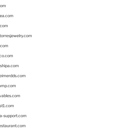
com
ea.com
.com
torresjewelry.com
s.com
ico.com
shipa.com
eimerdds.com
camp.com
ivables.com
st1.com
la-support.com
estaurant.com