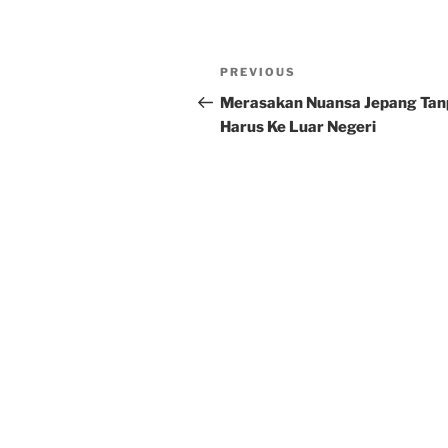
Post
Previous
PREVIOUS
navigation
Post
Merasakan Nuansa Jepang Tan
Harus Ke Luar Negeri