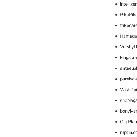
intellig
PikaPik
takecar
Hamada
VersifyL
kingscr
antaeus
purelyc
WishOp
shopleg
bonviva
CupPlan
mpzin.c