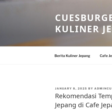
Skip
to
CUESBURGE
content
KULINER J
Berita Kuliner Jepang
Cafe J
POSTED
JANUARY 8, 2025
BY
ADMINCU
ON
Rekomendasi Temp
Jepang di Cafe Je