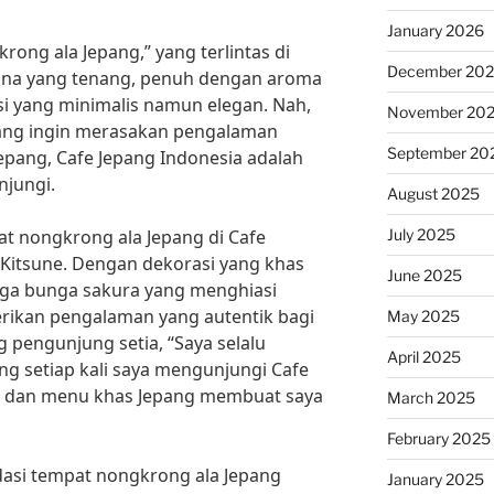
January 2026
ong ala Jepang,” yang terlintas di
December 20
asana yang tenang, penuh dengan aroma
i yang minimalis namun elegan. Nah,
November 20
yang ingin merasakan pengalaman
September 20
epang, Cafe Jepang Indonesia adalah
njungi.
August 2025
July 2025
t nongkrong ala Jepang di Cafe
 Kitsune. Dengan dekorasi yang khas
June 2025
ngga bunga sakura yang menghiasi
rikan pengalaman yang autentik bagi
May 2025
pengunjung setia, “Saya selalu
April 2025
ng setiap kali saya mengunjungi Cafe
g dan menu khas Jepang membuat saya
March 2025
February 2025
dasi tempat nongkrong ala Jepang
January 2025