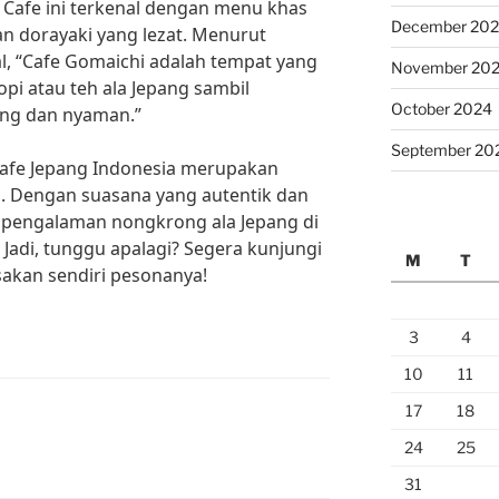
. Cafe ini terkenal dengan menu khas
December 20
an dorayaki yang lezat. Menurut
l, “Cafe Gomaichi adalah tempat yang
November 20
i atau teh ala Jepang sambil
October 2024
ang dan nyaman.”
September 20
Cafe Jepang Indonesia merupakan
i. Dengan suasana yang autentik dan
, pengalaman nongkrong ala Jepang di
. Jadi, tunggu apalagi? Segera kunjungi
M
T
sakan sendiri pesonanya!
3
4
10
11
17
18
24
25
31