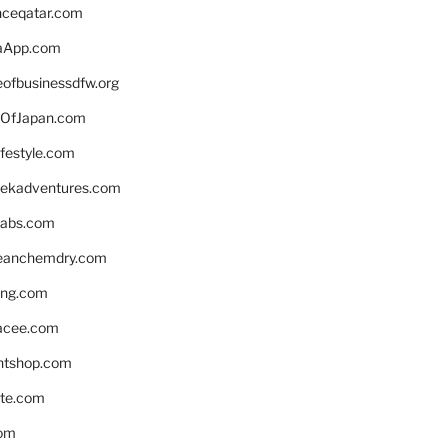
enceqatar.com
aApp.com
eofbusinessdfw.org
OfJapan.com
ifestyle.com
eekadventures.com
labs.com
leanchemdry.com
ing.com
acee.com
ntshop.com
te.com
om