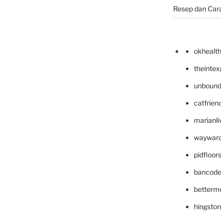
Resep dan Car
okhealt
theinte
unbound
catfrien
marianli
wayward
pidfloo
bancode
betterm
hingsto