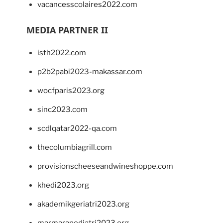
vacancesscolaires2022.com
MEDIA PARTNER II
isth2022.com
p2b2pabi2023-makassar.com
wocfparis2023.org
sinc2023.com
scdlqatar2022-qa.com
thecolumbiagrill.com
provisionscheeseandwineshoppe.com
khedi2023.org
akademikgeriatri2023.org