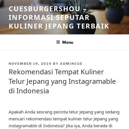
Skip
CUESBURGERSHOU –
to
INFORMASI SEPUTAR
content
KULINER JEPANG TERBAIK
Menu
POSTED
NOVEMBER 19, 2024
BY
ADMINCUE
ON
Rekomendasi Tempat Kuliner
Telur Jepang yang Instagramable
di Indonesia
Apakah Anda seorang pecinta telur Jepang yang sedang
mencari rekomendasi tempat kuliner telur Jepang yang
instagramable di Indonesia? Jika iya, Anda berada di