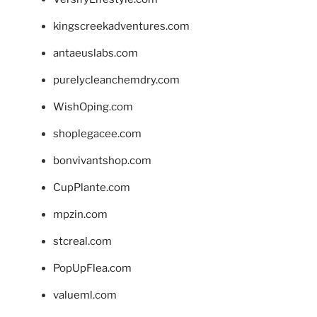
kingscreekadventures.com
antaeuslabs.com
purelycleanchemdry.com
WishOping.com
shoplegacee.com
bonvivantshop.com
CupPlante.com
mpzin.com
stcreal.com
PopUpFlea.com
valueml.com