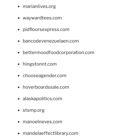
marianlives.org
waywardtees.com
pidfloorsexpress.com
bancodevenezuelaen.com
bettermoodfoodcorporation.com
hingstonnt.com
chooseagender.com
hoverboardssale.com
alaskapolitics.com
stsmp.org
manoelneves.com
mandelaeffectlibrary.com