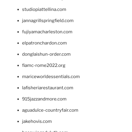
studiopiattellina.com
jannagrillspringfield.com
fujiyamacharleston.com
elpatronchardon.com
donglaishun-order.com
fiamc-rome2022.org
mariceworldessentials.com
lafisheriarestaurant.com
915jazzandmore.com
aguadulce-countryfair.com
jakehovis.com