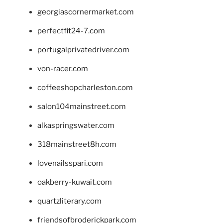
georgiascornermarket.com
perfectfit24-7.com
portugalprivatedriver.com
von-racer.com
coffeeshopcharleston.com
salon104mainstreet.com
alkaspringswater.com
318mainstreet8h.com
lovenailsspari.com
oakberry-kuwait.com
quartzliterary.com
friendsofbroderickpark.com