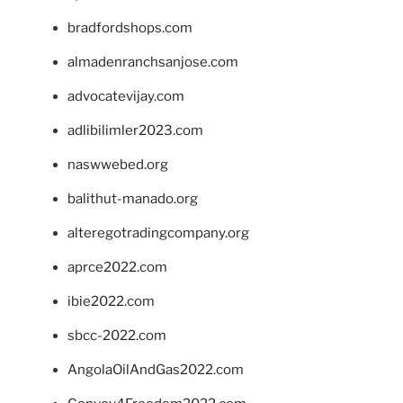
bradfordshops.com
almadenranchsanjose.com
advocatevijay.com
adlibilimler2023.com
naswwebed.org
balithut-manado.org
alteregotradingcompany.org
aprce2022.com
ibie2022.com
sbcc-2022.com
AngolaOilAndGas2022.com