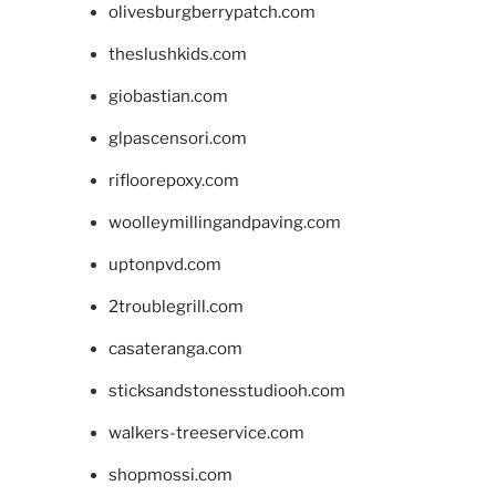
olivesburgberrypatch.com
theslushkids.com
giobastian.com
glpascensori.com
rifloorepoxy.com
woolleymillingandpaving.com
uptonpvd.com
2troublegrill.com
casateranga.com
sticksandstonesstudiooh.com
walkers-treeservice.com
shopmossi.com