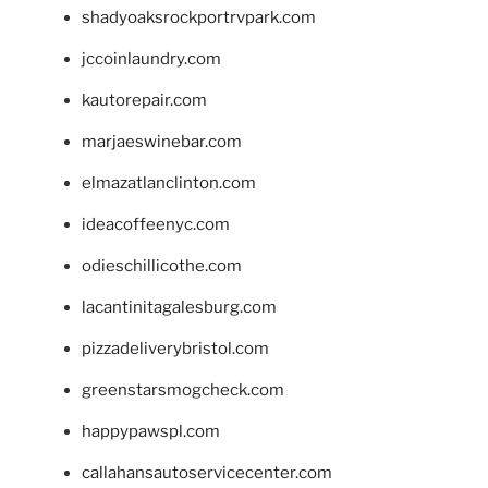
shadyoaksrockportrvpark.com
jccoinlaundry.com
kautorepair.com
marjaeswinebar.com
elmazatlanclinton.com
ideacoffeenyc.com
odieschillicothe.com
lacantinitagalesburg.com
pizzadeliverybristol.com
greenstarsmogcheck.com
happypawspl.com
callahansautoservicecenter.com